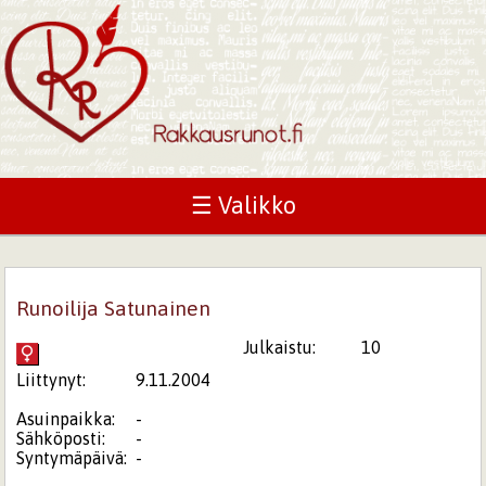
☰ Valikko
Runoilija Satunainen
Julkaistu:
10
Liittynyt:
9.11.2004
Asuinpaikka:
-
Sähköposti:
-
Syntymäpäivä:
-