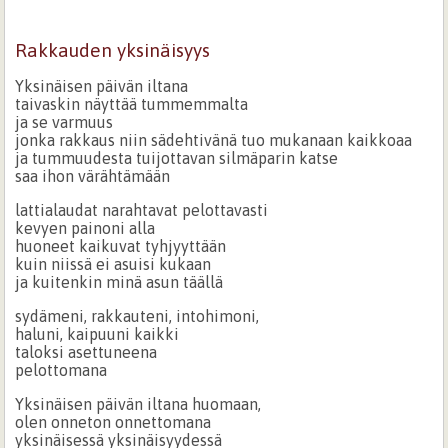
Rakkauden yksinäisyys
Yksinäisen päivän iltana
taivaskin näyttää tummemmalta
ja se varmuus
jonka rakkaus niin sädehtivänä tuo mukanaan kaikkoaa
ja tummuudesta tuijottavan silmäparin katse
saa ihon värähtämään
lattialaudat narahtavat pelottavasti
kevyen painoni alla
huoneet kaikuvat tyhjyyttään
kuin niissä ei asuisi kukaan
ja kuitenkin minä asun täällä
sydämeni, rakkauteni, intohimoni,
haluni, kaipuuni kaikki
taloksi asettuneena
pelottomana
Yksinäisen päivän iltana huomaan,
olen onneton onnettomana
yksinäisessä yksinäisyydessä