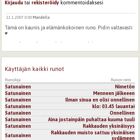
Kirjaudu
tai
rekisteröidy
kommentoidaksesi
11.1.2007 0:00
Mandella
Tämä on kaunis ja elämänkokoinen runo. Pidin valtavasti
♥
Kirjaudu
tai
rekisteröidy
kommentoidaksesi
Käyttäjän kaikki runot
Runoilija
Runon nimi
Satunainen
Nimetön
Satunainen
Menneen jälkeeen
Satunainen
Ilman sinua en olisi onnellinen
Satunainen
klo: 03.45 lauantai
Satunainen
Onnellinen
Satunainen
Aina jostainpäin puhaltaa kuuma tuuli
Satunainen
Rakkauden yksinäisyys
Rakkauden muisto sattuu yksinäisen
Satunainen
sydämeen