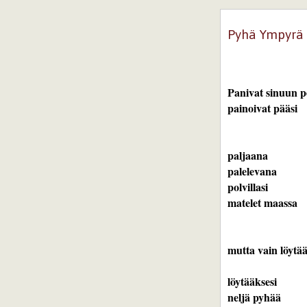
Pyhä Ympyrä
Panivat sinuun p
paljaana

palelevana

polvillasi

mutta vain löytää
löytääksesi

neljä pyhää 
