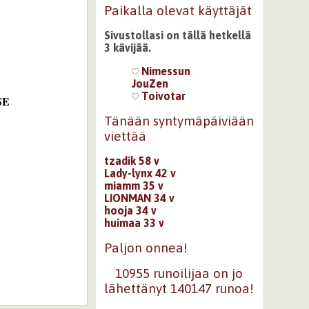
Paikalla olevat käyttäjät
Sivustollasi on tällä hetkellä
3 kävijää.
Nimessun
JouZen
Toivotar
SE
Tänään syntymäpäiviään
viettää
tzadik 58 v
Lady-lynx 42 v
miamm 35 v
LIONMAN 34 v
hooja 34 v
huimaa 33 v
Paljon onnea!
10955 runoilijaa on jo
lähettänyt 140147 runoa!