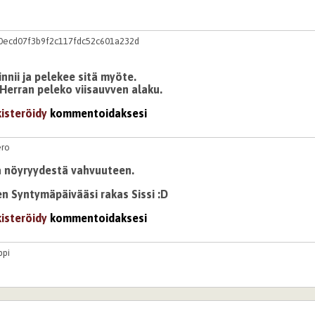
0ecd07f3b9f2c117fdc52c601a232d
nnii ja pelekee sitä myöte.
Herran peleko viisauvven alaku.
kisteröidy
kommentoidaksesi
ero
 nöyryydestä vahvuuteen.
nen Syntymäpäivääsi rakas Sissi :D
kisteröidy
kommentoidaksesi
ppi
 vaikuttava ja niin koskettava jotta piti lukia monikertoohin 
ymäpäivää sulle <3
kisteröidy
kommentoidaksesi