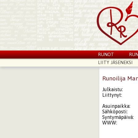
RUNOT
RUN
LIITY JÄSENEKSI
Runoilija Ma
Julkaistu:
Liittynyt:
Asuinpaikka:
Sähköposti:
Syntymäpäivä:
WWW: