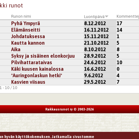
kki runot
st
Runon nimi
Kommentte
Luontipäivä
Pyhä Ympyrä
8.12.2012
17
runostasi.
Elämänseitti
16.11.2012
14
päivääsi toivoen*
Johdatuksessa
15.11.2012
1
Kautta kannon
21.10.2012
5
kisteröidy
kommentoidaksesi
Aika
8.10.2012
8
Syksy ja sisäinen elonkorjuu
28.9.2012
5
pä
Pilvihattarataivas
24.6.2012
10
Käki kuusen kainalossa
16.6.2012
0
 onnittelu!
*Auringonlaskun hetki*
9.6.2012
4
kisteröidy
kommentoidaksesi
Kasvien viisaus
29.5.2012
7
 - 10 / 10
uno,
Rakkausrunot ry © 2003-2026
otakin Pyhää tunnetta.
Syntymäpäivä-onnittelut !
kisteröidy
kommentoidaksesi
n hyvän käyttökokemuksen. Jatkamalla sivustomme