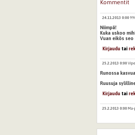
Kommentit
24.11.2013 0:00
99
Niimpä!
Kuka uskoo mihi
Vuan eikös seo 
Kirjaudu
tai
re
25.2.2013 0:00
Vip
Runossa kasvua
Ruusuja sylilli
Kirjaudu
tai
re
25.2.2013 0:00
Ma-
Runo on valtava,
Onnellista synt
Kirjaudu
tai
re