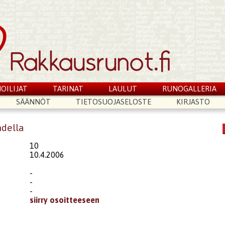
OILIJAT
TARINAT
LAULUT
RUNOGALLERIA
SÄÄNNÖT
TIETOSUOJASELOSTE
KIRJASTO
ndella
10
10.4.2006
-
-
-
siirry osoitteeseen