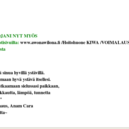
JANI NYT MYÖS
isivuilta:
www.awonawilona.fi /Hoitohuone KIWA /VOIMALAU
sta
sinua hyvillä ystävillä.

emaan hyvä ystävä itsellesi.

atkaamaan sielussasi paikkaan,

kkautta, lämpöä, tunnetta

"

naus, Anam Cara 

utta~