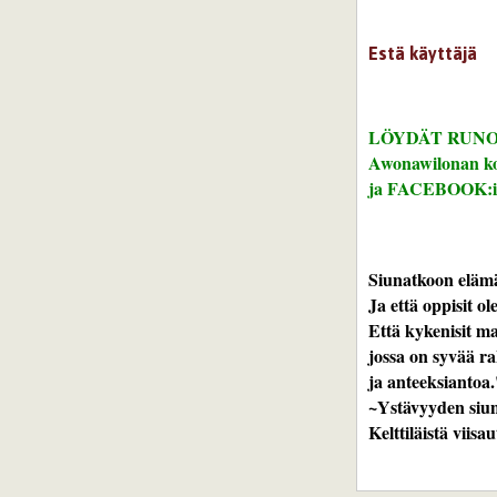
Estä käyttäjä
LÖYDÄT RUNO
Awonawilonan kot
ja
FACEBOOK:i
Siunatkoon elämä 
Ja että oppisit ol
Että kykenisit m
jossa on syvää ra
ja anteeksiantoa.
~Ystävyyden siu
Kelttiläistä viisa