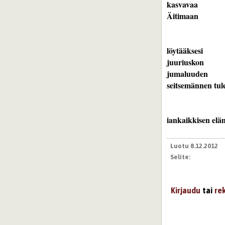
kasvavaa

löytääksesi

juuriuskon

jumaluuden

Luotu 8.12.2012
Selite:
Kirjaudu
tai
re