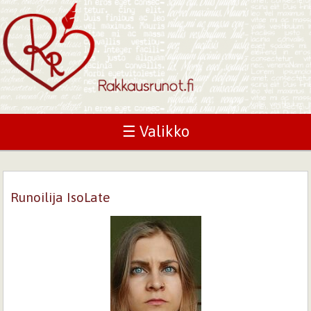
☰ Valikko
Runoilija IsoLate