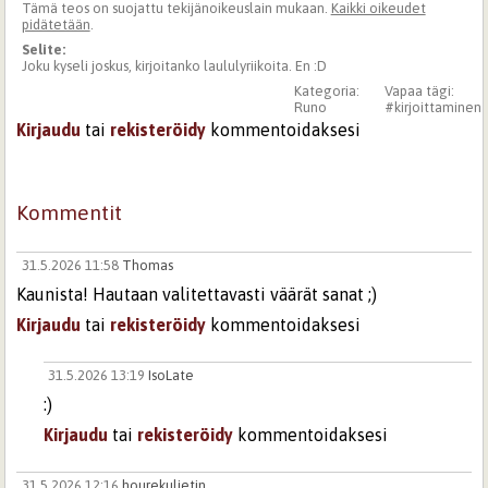
Tämä teos on suojattu tekijänoikeuslain mukaan.
Kaikki oikeudet
pidätetään
.
Selite:
Joku kyseli joskus, kirjoitanko laululyriikoita. En :D
Kategoria:
Vapaa tägi:
Runo
#kirjoittaminen
Kirjaudu
tai
rekisteröidy
kommentoidaksesi
Kommentit
31.5.2026 11:58
Thomas
Kaunista! Hautaan valitettavasti väärät sanat ;)
Kirjaudu
tai
rekisteröidy
kommentoidaksesi
31.5.2026 13:19
IsoLate
:)
Kirjaudu
tai
rekisteröidy
kommentoidaksesi
31.5.2026 12:16
hourekuljetin