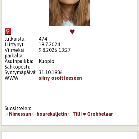
♥
Julkaistu:
474
Liittynyt:
19.7.2024
Viimeksi
9.8.2026 13:27
paikalla:
Asuinpaikka:
Kuopio
Sähköposti:
-
Syntymäpäivä:
31.10.1986
WWW:
siirry osoitteeseen
Suosittelen:
Nimessun
hourekuljetin
Tilli
Grobbelaar