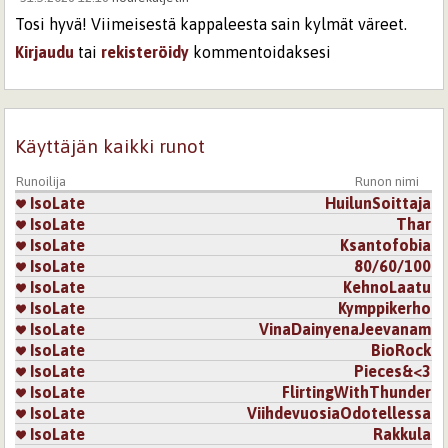
Tosi hyvä! Viimeisestä kappaleesta sain kylmät väreet.
Kirjaudu
tai
rekisteröidy
kommentoidaksesi
Sivut
Käyttäjän kaikki runot
Runoilija
Runon nimi
IsoLate
HuilunSoittaja
IsoLate
Thar
IsoLate
Ksantofobia
IsoLate
80/60/100
IsoLate
KehnoLaatu
IsoLate
Kymppikerho
IsoLate
VinaDainyenaJeevanam
IsoLate
BioRock
IsoLate
Pieces&<3
IsoLate
FlirtingWithThunder
IsoLate
ViihdevuosiaOdotellessa
IsoLate
Rakkula