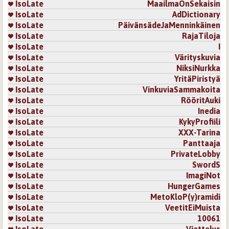
IsoLate
MaailmaOnSekaisin
IsoLate
AdDictionary
IsoLate
PäivänsädeJaMenninkäinen
IsoLate
RajaTiloja
IsoLate
I
IsoLate
Värityskuvia
IsoLate
NiksiNurkka
IsoLate
YritäPiristyä
IsoLate
VinkuviaSammakoita
IsoLate
RööritAuki
IsoLate
Inedia
IsoLate
KykyProfiili
IsoLate
XXX-Tarina
IsoLate
Panttaaja
IsoLate
PrivateLobby
IsoLate
SwordS
IsoLate
ImagiNot
IsoLate
HungerGames
IsoLate
MetoKloP(y)ramidi
IsoLate
VeetitEiMuista
IsoLate
10061
IsoLate
Viettelys