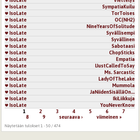
IsoLate
SympatiaKuilu
IsoLate
TorToises
IsoLate
OC(NH2)
IsoLate
NineYearsOfSolitude
IsoLate
Syvällisempi
IsoLate
Syvällinen
IsoLate
Sabotaasi
IsoLate
ChopSticks
IsoLate
Empatia
IsoLate
IJustCalledToSay
IsoLate
Ms. Sarcastic
IsoLate
LadyOfTheLake
IsoLate
Mummola
IsoLate
JaNiidenSisälläOn...
IsoLate
IkiLiikkuja
IsoLate
YouNeverKnow
1
2
3
4
5
6
7
Sivut
8
9
seuraava ›
viimeinen »
Näytetään tulokset 1 - 50 / 474