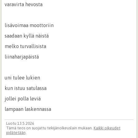
varavirta hevosta
lisävoimaa moottoriin
saadaan kyllä näistä
melko turvallisista
liinaharjapäistä
uni tulee lukien
kun istuu satulassa
jollei polla leviä
lampaan laskennassa
Luotu 13.5.2026
Tämä teos on suojattu tekijänoikeuslain mukaan.
Kaikki oikeudet
pidätetään
.