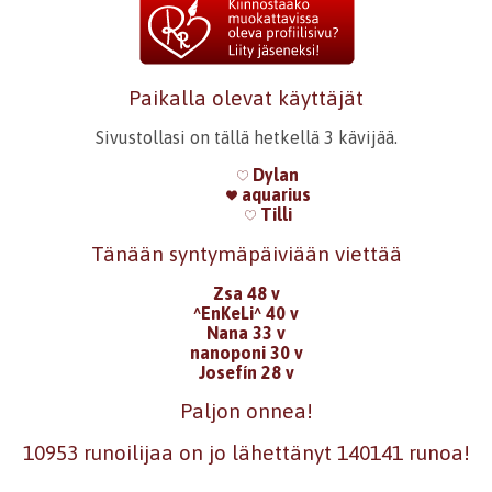
Paikalla olevat käyttäjät
Sivustollasi on tällä hetkellä 3 kävijää.
Dylan
aquarius
Tilli
Tänään syntymäpäiviään viettää
Zsa 48 v
^EnKeLi^ 40 v
Nana 33 v
nanoponi 30 v
Josefín 28 v
Paljon onnea!
10953 runoilijaa on jo lähettänyt 140141 runoa!