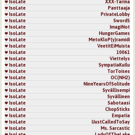
IsoLate
XXX-Tarina
IsoLate
Panttaaja
IsoLate
PrivateLobby
IsoLate
SwordS
IsoLate
ImagiNot
IsoLate
HungerGames
IsoLate
MetoKloP(y)ramidi
IsoLate
VeetitEiMuista
IsoLate
10061
IsoLate
Viettelys
IsoLate
SympatiaKuilu
IsoLate
TorToises
IsoLate
OC(NH2)
IsoLate
NineYearsOfSolitude
IsoLate
Syvällisempi
IsoLate
Syvällinen
IsoLate
Sabotaasi
IsoLate
ChopSticks
IsoLate
Empatia
IsoLate
IJustCalledToSay
IsoLate
Ms. Sarcastic
IsoLate
LadyOfTheLake