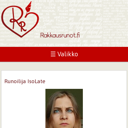
☰ Valikko
Runoilija IsoLate