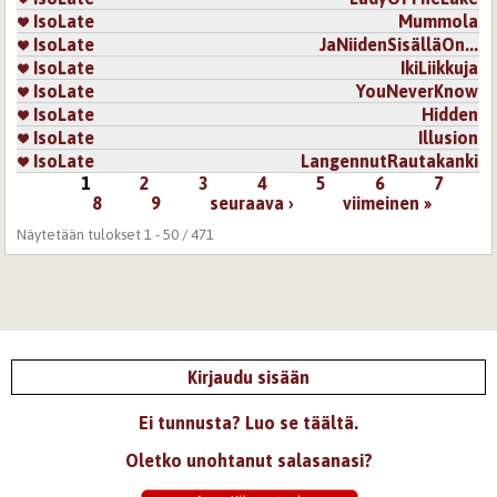
IsoLate
Mummola
IsoLate
JaNiidenSisälläOn...
IsoLate
IkiLiikkuja
IsoLate
YouNeverKnow
IsoLate
Hidden
IsoLate
Illusion
IsoLate
LangennutRautakanki
1
2
3
4
5
6
7
Sivut
8
9
seuraava ›
viimeinen »
Näytetään tulokset 1 - 50 / 471
Kirjaudu sisään
Ei tunnusta? Luo se täältä.
Oletko unohtanut salasanasi?