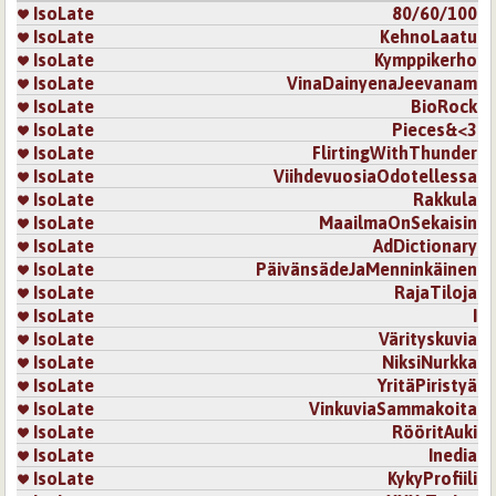
IsoLate
80/60/100
IsoLate
KehnoLaatu
IsoLate
Kymppikerho
IsoLate
VinaDainyenaJeevanam
IsoLate
BioRock
IsoLate
Pieces&<3
IsoLate
FlirtingWithThunder
IsoLate
ViihdevuosiaOdotellessa
IsoLate
Rakkula
IsoLate
MaailmaOnSekaisin
IsoLate
AdDictionary
IsoLate
PäivänsädeJaMenninkäinen
IsoLate
RajaTiloja
IsoLate
I
IsoLate
Värityskuvia
IsoLate
NiksiNurkka
IsoLate
YritäPiristyä
IsoLate
VinkuviaSammakoita
IsoLate
RööritAuki
IsoLate
Inedia
IsoLate
KykyProfiili