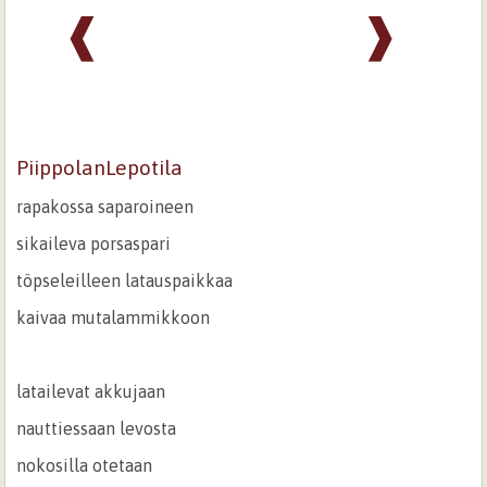
❰
❱
PiippolanLepotila
rapakossa saparoineen
sikaileva porsaspari
töpseleilleen latauspaikkaa
kaivaa mutalammikkoon
latailevat akkujaan
nauttiessaan levosta
nokosilla otetaan