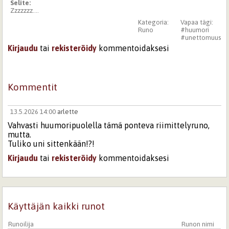
Selite:
Zzzzzzz....
Kategoria:
Vapaa tägi:
Runo
#huumori
#unettomuus
Kirjaudu
tai
rekisteröidy
kommentoidaksesi
Kommentit
13.5.2026 14:00
arlette
Vahvasti huumoripuolella tämä ponteva riimittelyruno,
mutta.
Tuliko uni sittenkään!?!
Kirjaudu
tai
rekisteröidy
kommentoidaksesi
Sivut
Käyttäjän kaikki runot
Runoilija
Runon nimi