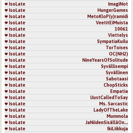
IsoLate
ImagiNot
IsoLate
HungerGames
IsoLate
MetoKloP(y)ramidi
IsoLate
VeetitEiMuista
IsoLate
10061
IsoLate
Viettelys
IsoLate
SympatiaKuilu
IsoLate
TorToises
IsoLate
OC(NH2)
IsoLate
NineYearsOfSolitude
IsoLate
Syvällisempi
IsoLate
Syvällinen
IsoLate
Sabotaasi
IsoLate
ChopSticks
IsoLate
Empatia
IsoLate
IJustCalledToSay
IsoLate
Ms. Sarcastic
IsoLate
LadyOfTheLake
IsoLate
Mummola
IsoLate
JaNiidenSisälläOn...
IsoLate
IkiLiikkuja