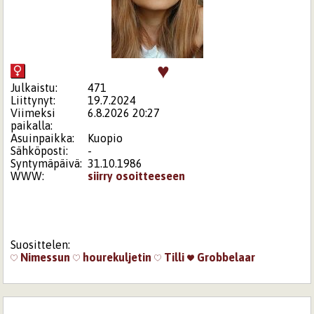
♥
Julkaistu:
471
Liittynyt:
19.7.2024
Viimeksi
6.8.2026 20:27
paikalla:
Asuinpaikka:
Kuopio
Sähköposti:
-
Syntymäpäivä:
31.10.1986
WWW:
siirry osoitteeseen
Suosittelen:
Nimessun
hourekuljetin
Tilli
Grobbelaar