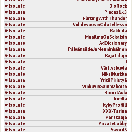
IsoLate
BioRock
IsoLate
Pieces&<3
IsoLate
FlirtingWithThunder
IsoLate
ViihdevuosiaOdotellessa
IsoLate
Rakkula
IsoLate
MaailmaOnSekaisin
IsoLate
AdDictionary
IsoLate
PäivänsädeJaMenninkäinen
IsoLate
RajaTiloja
IsoLate
I
IsoLate
Värityskuvia
IsoLate
NiksiNurkka
IsoLate
YritäPiristyä
IsoLate
VinkuviaSammakoita
IsoLate
RööritAuki
IsoLate
Inedia
IsoLate
KykyProfiili
IsoLate
XXX-Tarina
IsoLate
Panttaaja
IsoLate
PrivateLobby
IsoLate
SwordS