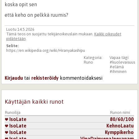
koska opit sen
että keho on pelkkä ruumis?
Luotu 14.5.2026
Tämä teos on suojattu tekijänoikeuslain mukaan.
Kaikki oikeudet
pidätetään
.
Selite:
https://en.wikipedia.org/wiki/Hiranyakashipu
Kategoria:
Vapaa tägi:
Runo
#kuolevaisuus
#elämä
#ihminen
Kirjaudu
tai
rekisteröidy
kommentoidaksesi
Käyttäjän kaikki runot
Runoilija
Runon nimi
IsoLate
80/60/100
IsoLate
KehnoLaatu
IsoLate
Kymppikerho
IsoLate
VinaDainyenaJeevanam