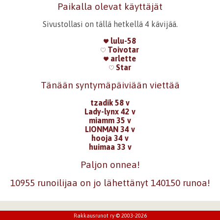
Paikalla olevat käyttäjät
Sivustollasi on tällä hetkellä 4 kävijää.
lulu-58
Toivotar
arlette
Star
Tänään syntymäpäiviään viettää
tzadik 58 v
Lady-lynx 42 v
miamm 35 v
LIONMAN 34 v
hooja 34 v
huimaa 33 v
Paljon onnea!
10955 runoilijaa on jo lähettänyt 140150 runoa!
Rakkausrunot ry © 2003-2026