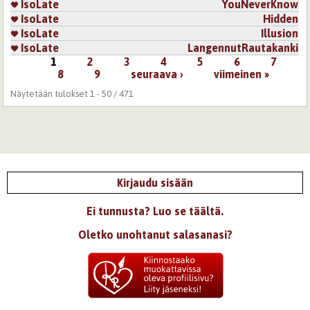
IsoLate
YouNeverKnow
IsoLate
Hidden
IsoLate
Illusion
IsoLate
LangennutRautakanki
1
2
3
4
5
6
7
Sivut
8
9
seuraava ›
viimeinen »
Näytetään tulokset 1 - 50 / 471
Kirjaudu sisään
Ei tunnusta? Luo se täältä.
Oletko unohtanut salasanasi?