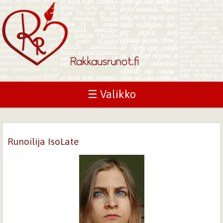
☰ Valikko
Runoilija IsoLate