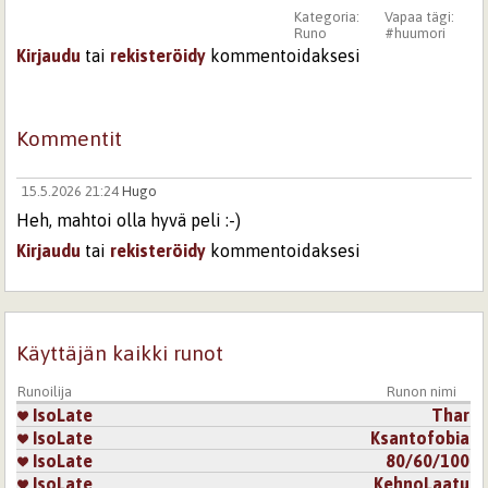
Kategoria:
Vapaa tägi:
Runo
#huumori
Kirjaudu
tai
rekisteröidy
kommentoidaksesi
Kommentit
15.5.2026 21:24
Hugo
Heh, mahtoi olla hyvä peli :-)
Kirjaudu
tai
rekisteröidy
kommentoidaksesi
Sivut
Käyttäjän kaikki runot
Runoilija
Runon nimi
IsoLate
Thar
IsoLate
Ksantofobia
IsoLate
80/60/100
IsoLate
KehnoLaatu