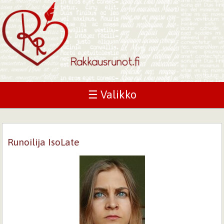
☰ Valikko
Runoilija IsoLate