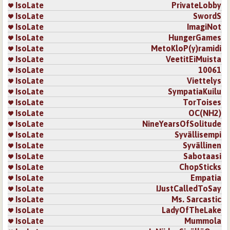
IsoLate
PrivateLobby
IsoLate
SwordS
IsoLate
ImagiNot
IsoLate
HungerGames
IsoLate
MetoKloP(y)ramidi
IsoLate
VeetitEiMuista
IsoLate
10061
IsoLate
Viettelys
IsoLate
SympatiaKuilu
IsoLate
TorToises
IsoLate
OC(NH2)
IsoLate
NineYearsOfSolitude
IsoLate
Syvällisempi
IsoLate
Syvällinen
IsoLate
Sabotaasi
IsoLate
ChopSticks
IsoLate
Empatia
IsoLate
IJustCalledToSay
IsoLate
Ms. Sarcastic
IsoLate
LadyOfTheLake
IsoLate
Mummola