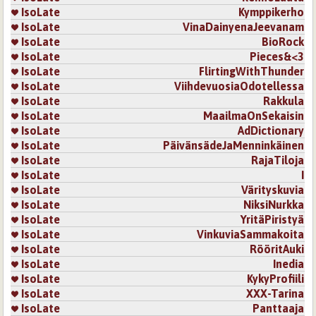
IsoLate
Kymppikerho
IsoLate
VinaDainyenaJeevanam
IsoLate
BioRock
IsoLate
Pieces&<3
IsoLate
FlirtingWithThunder
IsoLate
ViihdevuosiaOdotellessa
IsoLate
Rakkula
IsoLate
MaailmaOnSekaisin
IsoLate
AdDictionary
IsoLate
PäivänsädeJaMenninkäinen
IsoLate
RajaTiloja
IsoLate
I
IsoLate
Värityskuvia
IsoLate
NiksiNurkka
IsoLate
YritäPiristyä
IsoLate
VinkuviaSammakoita
IsoLate
RööritAuki
IsoLate
Inedia
IsoLate
KykyProfiili
IsoLate
XXX-Tarina
IsoLate
Panttaaja