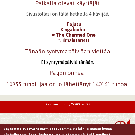
Paikalla olevat käyttäjät
Sivustollasi on tällä hetkellä 4 kävijää.
Tojutu
Kingalcohol
The Charmed One
ilmakitaristi
Tänään syntymäpäiviään viettää
Ei syntymäpäiviä tänään.
Paljon onnea!
10955 runoilijaa on jo lähettänyt 140161 runoa!
Rakkausrunot ry © 2003-2026
Käytämme evästeitä varmistaaksemme mahdollisimman hyvän
käyttökokemuksen. Jatkamalla sivustomme käyttöä hyväksyt