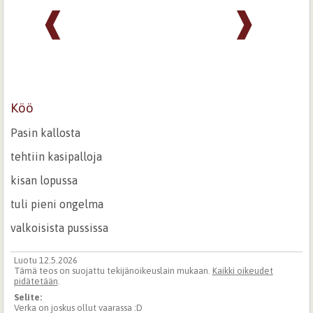
❰
❱
Köö
Pasin kallosta
tehtiin kasipalloja
kisan lopussa
tuli pieni ongelma
valkoisista pussissa
Luotu 12.5.2026
Tämä teos on suojattu tekijänoikeuslain mukaan.
Kaikki oikeudet
pidätetään
.
Selite:
Verka on joskus ollut vaarassa :D