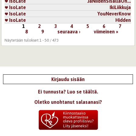
IsoLate
JaNiidenSisälläOn...
IsoLate
IkiLiikkuja
IsoLate
YouNeverKnow
IsoLate
Hidden
1
2
3
4
5
6
7
Sivut
8
9
seuraava ›
viimeinen »
Näytetään tulokset 1 - 50 / 473
Kirjaudu sisään
Ei tunnusta? Luo se täältä.
Oletko unohtanut salasanasi?