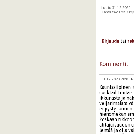
Luotu 31.12.2023
Tämä teos on suoja
Kirjaudu
tai
re
Kommentit
31.12.2023 20:01
N
Kaunissiipinen 
cocktail.Lentäen
ikkunasta ja näh
veijarimaista v
ei pysty laimen
hienomekanismi 
koskaan rikkoont
alitajuisuuden 
lentää ja olla v