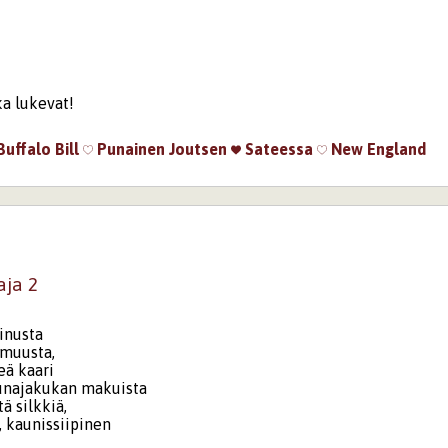
tka lukevat!
Buffalo Bill
Punainen Joutsen
Sateessa
New England
ja 2
inusta
 muusta,
eä kaari
unajakukan makuista
ä silkkiä,
, kaunissiipinen