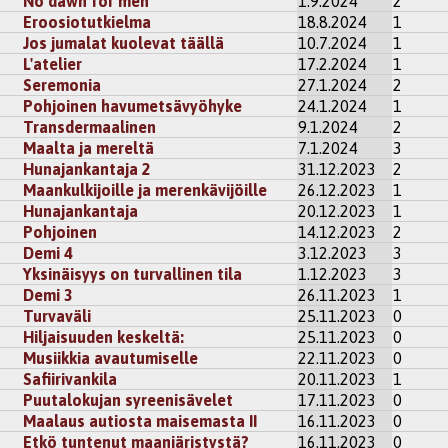
No dawn for men
1.9.2024
2
Eroosiotutkielma
18.8.2024
1
Jos jumalat kuolevat täällä
10.7.2024
1
L'atelier
17.2.2024
1
Seremonia
27.1.2024
2
Pohjoinen havumetsävyöhyke
24.1.2024
1
Transdermaalinen
9.1.2024
2
Maalta ja mereltä
7.1.2024
3
Hunajankantaja 2
31.12.2023
2
Maankulkijoille ja merenkävijöille
26.12.2023
1
Hunajankantaja
20.12.2023
1
Pohjoinen
14.12.2023
2
Demi 4
3.12.2023
3
Yksinäisyys on turvallinen tila
1.12.2023
3
Demi 3
26.11.2023
1
Turvaväli
25.11.2023
0
Hiljaisuuden keskeltä:
25.11.2023
0
Musiikkia avautumiselle
22.11.2023
0
Safiirivankila
20.11.2023
1
Puutalokujan syreenisävelet
17.11.2023
0
Maalaus autiosta maisemasta II
16.11.2023
0
Etkö tuntenut maanjäristystä?
16.11.2023
0