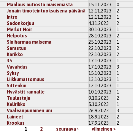
Maalaus autiosta maisemasta
15.11.2023
0
Jonain timoteintuoksuisena päivänä
12.11.2023
2
Intro
12.11.2023
1
Sadonkorjuu
4.11.2023
2
Merlot Noir
30.10.2023
1
Helpotus
28.10.2023
2
Siniharmaa maisema
25.10.2023
1
Sarastus
22.10.2023
2
Karikko
22.10.2023
2
35
17.10.2023
1
Vavahdus
17.10.2023
3
Syksy
15.10.2023
1
Liikkumattomuus
13.10.2023
1
Sittenkin
12.10.2023
1
Hyvästit rannalle
10.10.2023
1
Tuulastaja
9.10.2023
2
Kelirikko
5.10.2023
1
Vaaleanpunainen uni
26.9.2023
3
Laineet
18.9.2023
2
Krookus
17.9.2023
2
1
2
seuraava ›
viimeinen »