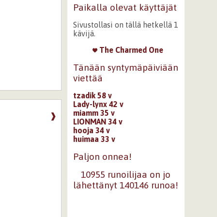
Paikalla olevat käyttäjät
Sivustollasi on tällä hetkellä 1
kävijä.
The Charmed One
Tänään syntymäpäiviään
viettää
tzadik 58 v
Lady-lynx 42 v
miamm 35 v
❱
LIONMAN 34 v
hooja 34 v
huimaa 33 v
Paljon onnea!
10955 runoilijaa on jo
lähettänyt 140146 runoa!