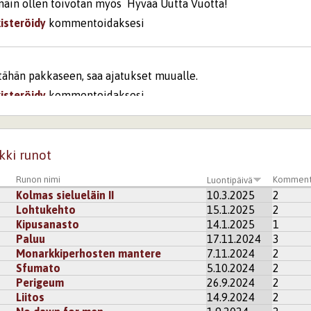
a näin ollen toivotan myös Hyvää Uutta Vuotta!
kisteröidy
kommentoidaksesi
tähän pakkaseen, saa ajatukset muualle.
kisteröidy
kommentoidaksesi
kki runot
Runon nimi
Komment
Luontipäivä
Kolmas sielueläin II
10.3.2025
2
Lohtukehto
15.1.2025
2
Kipusanasto
14.1.2025
1
Paluu
17.11.2024
3
Monarkkiperhosten mantere
7.11.2024
2
Sfumato
5.10.2024
2
Perigeum
26.9.2024
2
Liitos
14.9.2024
2