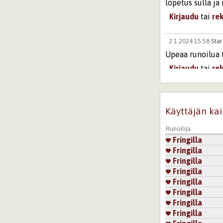
lopetus sulla j
Kirjaudu
tai
re
2.1.2024 15:58
Star
Upeaa runoilua 
Kirjaudu
tai
re
Sivut
Käyttäjän kai
Runoilija
Fringilla
Fringilla
Fringilla
Fringilla
Fringilla
Fringilla
Fringilla
Fringilla