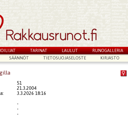
OILIJAT
TARINAT
LAULUT
RUNOGALLERIA
SÄÄNNÖT
TIETOSUOJASELOSTE
KIRJASTO
gilla
51
21.3.2004
a:
3.3.2026 18:16
-
-
-