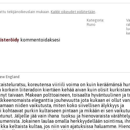
ttu tekijänoikeuslain mukaan.
Kaikki oikeudet pidätetään
.
Kategoria:
Va
Runo
ra
lu
ke
kisteröidy
kommentoidaksesi
ew England
taisteluratsu, koreutensa viiriili voima on kuin keräämänsä hu
 korkein liiteradoin kiertäen kehää aivan kuin olisit kurkistan
nyt taivaan. Makean polttoaineen, toisaalta hyväntuulinen ja t
älkkeenomaista eleganttia jouhevuutta jota kukaan ei ollut va
tamaan niiden vaikutusta, miten koko siivellisen älykkyys ja
kohtaavat purkin kultaiseen pintaan ja mikään ei sen vaikutu
unut. Jäljelle jää vain ihana tuoksu ja hienovaraista värähtel
uumenista. Jokainen laulaa omalla herkkyydellään sointinsa, 
aikka keltaista kultaa, jos niin vain ajatuksissa haluamme. Hie