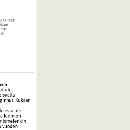
paa tägi:
kkaus
onto
sä
naja
ut ulos
oisaalla
nginnut. Kukaan
ksesta ole
yä luonnon
ihmismelenkin
no vuoden