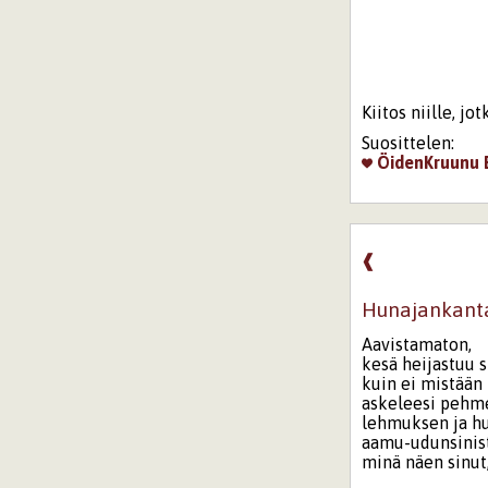
Kiitos niille, jo
Suosittelen:
ÖidenKruunu
❰
Hunajankanta
Aavistamaton,
kesä heijastuu s
kuin ei mistään
askeleesi pehm
lehmuksen ja h
aamu-udunsinist
minä näen sinut