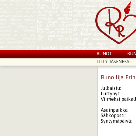
RUNOT
RUN
LIITY JÄSENEKSI
Runoilija Frin
Julkaistu:
Liittynyt:
Viimeksi paikall
Asuinpaikka:
Sähköposti:
Syntymäpäivä: