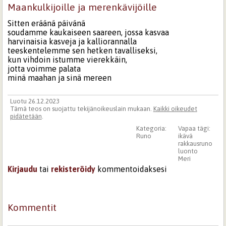
Maankulkijoille ja merenkävijöille
Sitten eräänä päivänä
soudamme kaukaiseen saareen, jossa kasvaa
harvinaisia kasveja ja kalliorannalla
teeskentelemme sen hetken tavalliseksi,
kun vihdoin istumme vierekkäin,
jotta voimme palata
minä maahan ja sinä mereen
Luotu 26.12.2023
Tämä teos on suojattu tekijänoikeuslain mukaan.
Kaikki oikeudet
pidätetään
.
Kategoria:
Vapaa tägi:
Runo
ikävä
rakkausruno
luonto
Meri
Kirjaudu
tai
rekisteröidy
kommentoidaksesi
Kommentit