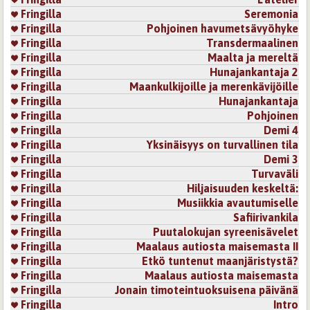
Fringilla
Seremonia
Fringilla
Pohjoinen havumetsävyöhyke
Fringilla
Transdermaalinen
Fringilla
Maalta ja mereltä
Fringilla
Hunajankantaja 2
Fringilla
Maankulkijoille ja merenkävijöille
Fringilla
Hunajankantaja
Fringilla
Pohjoinen
Fringilla
Demi 4
Fringilla
Yksinäisyys on turvallinen tila
Fringilla
Demi 3
Fringilla
Turvaväli
Fringilla
Hiljaisuuden keskeltä:
Fringilla
Musiikkia avautumiselle
Fringilla
Safiirivankila
Fringilla
Puutalokujan syreenisävelet
Fringilla
Maalaus autiosta maisemasta II
Fringilla
Etkö tuntenut maanjäristystä?
Fringilla
Maalaus autiosta maisemasta
Fringilla
Jonain timoteintuoksuisena päivänä
Fringilla
Intro