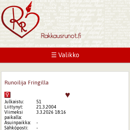
☰ Valikko
Runoilija Fringilla
♥
Julkaistu:
51
Liittynyt:
21.3.2004
Viimeksi
3.3.2026 18:16
paikalla:
Asuinpaikka:
-
Sähköposti:
-