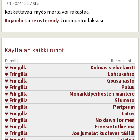
2.1.2024 15:57
Star
Koskettavaa, myös merta voi rakastaa.
Kirjaudu
tai
rekisteröidy
kommentoidaksesi
Sivut
Käyttäjän kaikki runot
Runoilija
Runon nimi
Fringilla
Kolmas sielueläin II
Fringilla
Lohtukehto
Fringilla
Kipusanasto
Fringilla
Paluu
Fringilla
Monarkkiperhosten mantere
Fringilla
Sfumato
Fringilla
Perigeum
Fringilla
Liitos
Fringilla
No dawn for men
Fringilla
Eroosiotutkielma
Fringilla
Jos jumalat kuolevat täällä
Fringilla
L'atelier