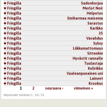
Fringilla
Sadonkorjuu
Fringilla
Merlot Noir
Fringilla
Helpotus
Fringilla
Siniharmaa maisema
Fringilla
Sarastus
Fringilla
Karikko
Fringilla
35
Fringilla
Vavahdus
Fringilla
Syksy
Fringilla
Liikkumattomuus
Fringilla
Sittenkin
Fringilla
Hyvästit rannalle
Fringilla
Tuulastaja
Fringilla
Kelirikko
Fringilla
Vaaleanpunainen uni
Fringilla
Laineet
Fringilla
Krookus
1
2
seuraava ›
viimeinen »
Sivut
Näytetään tulokset 1 - 50 / 51