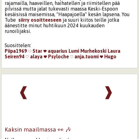
rajamailla, haaveillen, haihatellen ja riimitellen pää
pilvissä mutta jalat tukevasti maassa Keski-Espoon
kesäisissä maisemissa, "Haapajoella" kesän lapsena. You
Tube
siirry osoitteeseen
ja suuri kiitos teille jotka
äänestitte minut huhtikuun 2024 kuukauden
runoilijaksi.
Suosittelen:
Piipa1969
Star
aquarius
Lumi Murhekoski
Laura
Seiren94
alaya
Psyloche
anja.tuomi
Hugo
❰
❱
Kaksin maailmassa 👀 🎶