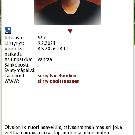
♥
Julkaistu:
567
Liittynyt:
9.2.2021
Viimeksi
8.8.2026 18:11
paikalla:
Asuinpaikka:
vantaa
Sähköposti:
-
Syntymäpäivä:
-
Facebook:
siirry Facebookiin
WWW:
siirry osoitteeseen
Oiva on ikinuori haaveilija, taivaanrannan maalari joka
viettää nauravaa aikaa lapsuuden ja aikuisuuden