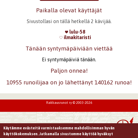
Paikalla olevat käyttäjät
Sivustollasi on tällä hetkellä 2 kävijää.
lulu-58
ilmakitaristi
Tänään syntymäpäiviään viettää
Ei syntymäpäiviä tänään.
Paljon onnea!
10955 runoilijaa on jo lähettänyt 140162 runoa!
Rakkausrunot ry © 2003-2026
Käytämme evästeitä varmistaaksemme mahdollisimman hyvän
käyttökokemuksen. Jatkamalla sivustomme käyttöä hyväksyt