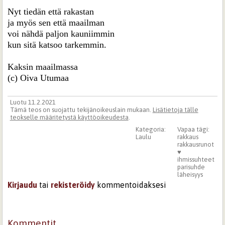
Nyt tiedän että rakastan
ja myös sen että maailman
voi nähdä paljon kauniimmin
kun sitä katsoo tarkemmin.
Kaksin maailmassa
(c) Oiva Utumaa
Luotu 11.2.2021
Tämä teos on suojattu tekijänoikeuslain mukaan.
Lisätietoja tälle
teokselle määritetystä käyttöoikeudesta
.
Kategoria:
Vapaa tägi:
Laulu
rakkaus
rakkausrunot
♥
ihmissuhteet
parisuhde
läheisyys
Kirjaudu
tai
rekisteröidy
kommentoidaksesi
Kommentit