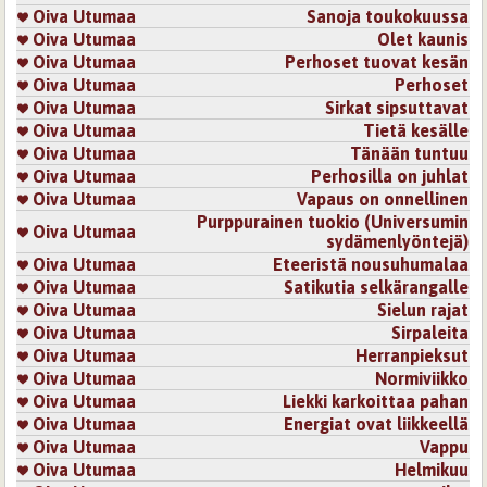
Oiva Utumaa
Sanoja toukokuussa
Oiva Utumaa
Olet kaunis
Oiva Utumaa
Perhoset tuovat kesän
Oiva Utumaa
Perhoset
Oiva Utumaa
Sirkat sipsuttavat
Oiva Utumaa
Tietä kesälle
Oiva Utumaa
Tänään tuntuu
Oiva Utumaa
Perhosilla on juhlat
Oiva Utumaa
Vapaus on onnellinen
Purppurainen tuokio (Universumin
Oiva Utumaa
sydämenlyöntejä)
Oiva Utumaa
Eteeristä nousuhumalaa
Oiva Utumaa
Satikutia selkärangalle
Oiva Utumaa
Sielun rajat
Oiva Utumaa
Sirpaleita
Oiva Utumaa
Herranpieksut
Oiva Utumaa
Normiviikko
Oiva Utumaa
Liekki karkoittaa pahan
Oiva Utumaa
Energiat ovat liikkeellä
Oiva Utumaa
Vappu
Oiva Utumaa
Helmikuu