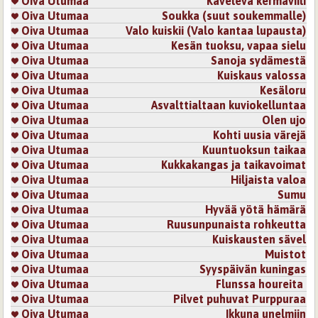
Oiva Utumaa
Kävelevä kermaviili
Oiva Utumaa
Soukka (suut soukemmalle)
Oiva Utumaa
Valo kuiskii (Valo kantaa lupausta)
Oiva Utumaa
Kesän tuoksu, vapaa sielu
Oiva Utumaa
Sanoja sydämestä
Oiva Utumaa
Kuiskaus valossa
Oiva Utumaa
Kesäloru
Oiva Utumaa
Asvalttialtaan kuviokelluntaa
Oiva Utumaa
Olen ujo
Oiva Utumaa
Kohti uusia värejä
Oiva Utumaa
Kuuntuoksun taikaa
Oiva Utumaa
Kukkakangas ja taikavoimat
Oiva Utumaa
Hiljaista valoa
Oiva Utumaa
Sumu
Oiva Utumaa
Hyvää yötä hämärä
Oiva Utumaa
Ruusunpunaista rohkeutta
Oiva Utumaa
Kuiskausten sävel
Oiva Utumaa
Muistot
Oiva Utumaa
Syyspäivän kuningas
Oiva Utumaa
Flunssa houreita
Oiva Utumaa
Pilvet puhuvat Purppuraa
Oiva Utumaa
Ikkuna unelmiin