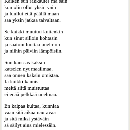
Kaiken sun rakkautes mä sain
kun olin ollut yksin vain
ja luullut että päällä maan
saa yksin jatkaa taivaltaan.
Se kaikki muuttui kuitenkin
kun sinut silloin kohtasin
ja saatoin luottaa unelmiin
ja niihin päiviin lämpöisiin.
Sun kanssas kaksin
katselen nyt maailmaa,
saa onnen kaksin omistaa.
Ja kaikki kaunis
meitä siitä muistuttaa
ei enää pelkkää unelmaa.
En kaipaa kultaa, kunniaa
vaan sitä aikaa nauravaa
ja sitä miksi ystäväin
sä säilyt aina mielessäin.