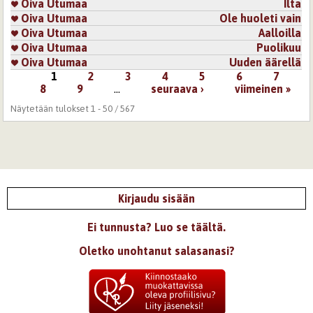
Oiva Utumaa
Ilta
Oiva Utumaa
Ole huoleti vain
Oiva Utumaa
Aalloilla
Oiva Utumaa
Puolikuu
Oiva Utumaa
Uuden äärellä
1
2
3
4
5
6
7
Sivut
8
9
…
seuraava ›
viimeinen »
Näytetään tulokset 1 - 50 / 567
Kirjaudu sisään
Ei tunnusta? Luo se täältä.
Oletko unohtanut salasanasi?