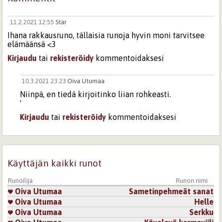
11.2.2021 12:55
Star
Ihana rakkausruno, tällaisia runoja hyvin moni tarvitsee
elämäänsä <3
Kirjaudu
tai
rekisteröidy
kommentoidaksesi
10.3.2021 23:23
Oiva Utumaa
Niinpä, en tiedä kirjoitinko liian rohkeasti.
'
Kirjaudu
tai
rekisteröidy
kommentoidaksesi
Sivut
Käyttäjän kaikki runot
Runoilija
Runon nimi
Oiva Utumaa
Sametinpehmeät sanat
Oiva Utumaa
Helle
Oiva Utumaa
Serkku