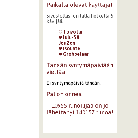
Paikalla olevat käyttäjät
Sivustollasi on tällä hetkellä 5
kävijää.
Toivotar
lulu-58
JouZen
IsoLate
Grobbelaar
Tänään syntymäpäiviään
viettää
Ei syntymäpäiviä tänään.
Paljon onnea!
10955 runoilijaa on jo
lähettänyt 140157 runoa!