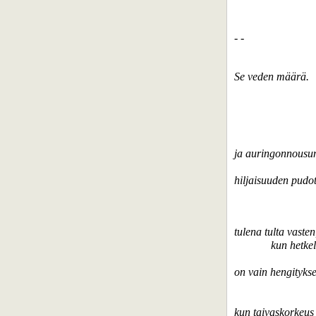
- -
Se veden määrä.
ja auringonnousun
hiljaisuuden pudo
tulena tulta vasten
kun hetkel
on vain hengitykse
kun taivaskorkeus 