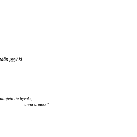
stään pyyhki
altojein tie hyväks,
na armosi "