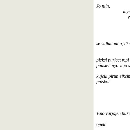
Jo niin,
myrsk
vavah
se vallattomin, il
pieksi purjeet repi
päästeli nyörit ja 
kujeili pirun elkein
paiskoi
Valo varjojen huk
opetti