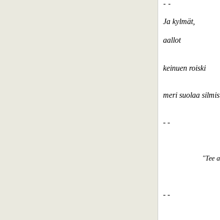
- -
Ja kylmät,
aallot
keinuen roiski
meri suolaa silmi
- -
"Tee a
an
- -