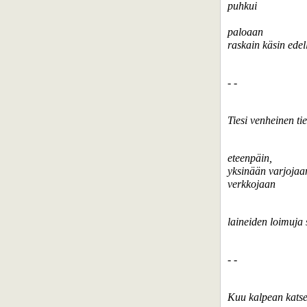
puhkui
paloaan
raskain käsin edel
- -
Tiesi venheinen ti
eteenpäin,
yksinään varjojaan
verkkojaan
laineiden loimuja si
- -
Kuu kalpean katse