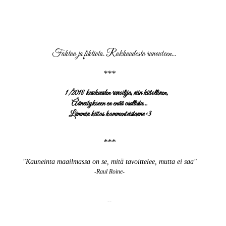
Faktaa ja fiktiota. Rakkaudesta runouteen...
***
1/2018 kuukauden runoilija, niin kiitollinen,
Äänestykseen en enää osallistu...
Lämmin kiitos kommenteistanne <3
***
"Kauneinta maailmassa on se, mitä tavoittelee, mutta ei saa"
-Raul Roine-
--