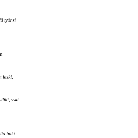
lä työnsi
en
 laski,
litti, yski
tta haki