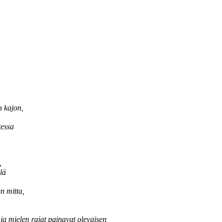
 kajon,
tessa
,
lä
n mitta,
ja mielen rajat painavat olevaisen