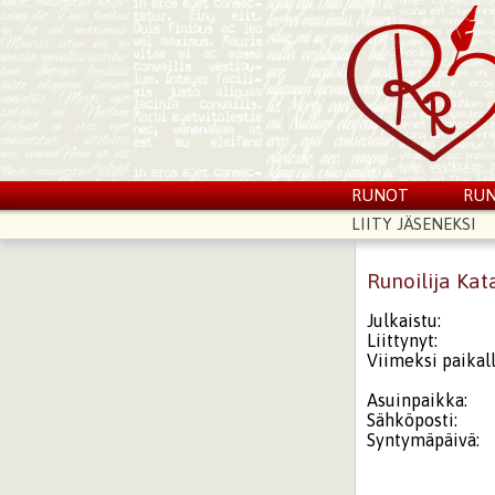
RUNOT
RUN
LIITY JÄSENEKSI
Runoilija Kat
Julkaistu:
Liittynyt:
Viimeksi paikall
Asuinpaikka:
Sähköposti:
Syntymäpäivä: