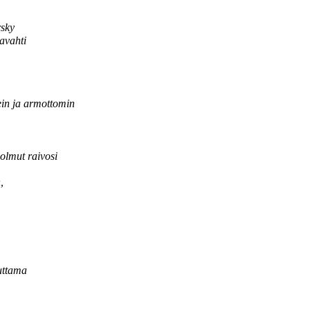
y
ti
kein ja armottomin
solmut raivosi
,
uttama