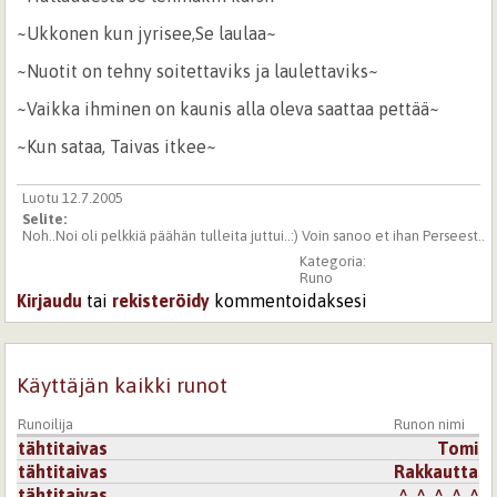
~Ukkonen kun jyrisee,Se laulaa~
~Nuotit on tehny soitettaviks ja laulettaviks~
~Vaikka ihminen on kaunis alla oleva saattaa pettää~
~Kun sataa, Taivas itkee~
Luotu 12.7.2005
Selite:
Noh..Noi oli pelkkiä päähän tulleita juttui..:) Voin sanoo et ihan Perseest..
Kategoria:
Runo
Kirjaudu
tai
rekisteröidy
kommentoidaksesi
Käyttäjän kaikki runot
Runoilija
Runon nimi
tähtitaivas
Tomi
tähtitaivas
Rakkautta
tähtitaivas
^_^_^_^_^