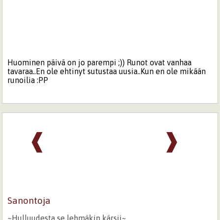
Huominen päivä on jo parempi ;)) Runot ovat vanhaa
tavaraa..En ole ehtinyt sutustaa uusia..Kun en ole mikään
runoilia :PP
❰
❱
Sanontoja
~Hulluudesta se lehmäkin kärsii~