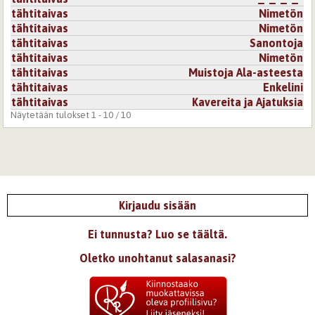
tähtitaivas
Nimetön
tähtitaivas
Nimetön
tähtitaivas
Sanontoja
tähtitaivas
Nimetön
tähtitaivas
Muistoja Ala-asteesta
tähtitaivas
Enkelini
tähtitaivas
Kavereita ja Ajatuksia
Näytetään tulokset 1 - 10 / 10
Kirjaudu sisään
Ei tunnusta? Luo se täältä.
Oletko unohtanut salasanasi?