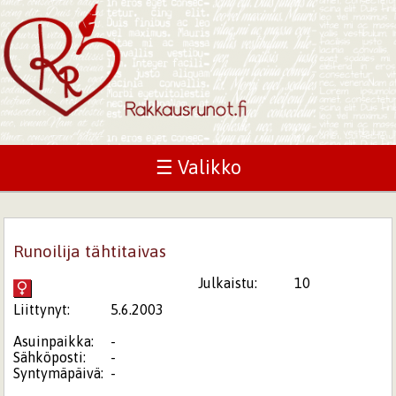
☰ Valikko
Runoilija tähtitaivas
Julkaistu:
10
Liittynyt:
5.6.2003
Asuinpaikka:
-
Sähköposti:
-
Syntymäpäivä:
-