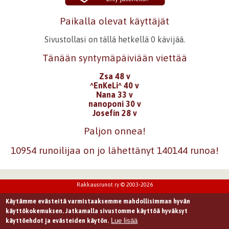
Paikalla olevat käyttäjät
Sivustollasi on tällä hetkellä 0 kävijää.
Tänään syntymäpäiviään viettää
Zsa 48 v
^EnKeLi^ 40 v
Nana 33 v
nanoponi 30 v
Josefín 28 v
Paljon onnea!
10954 runoilijaa on jo lähettänyt 140144 runoa!
Rakkausrunot ry © 2003-2026
Käytämme evästeitä varmistaaksemme mahdollisimman hyvän
käyttökokemuksen. Jatkamalla sivustomme käyttöä hyväksyt
Lue lisää
käyttöehdot ja evästeiden käytön.