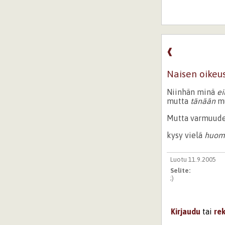
❰
Naisen oikeus
Niinhän minä
ei
mutta
tänään
mu
Mutta varmuude
kysy vielä
huom
Luotu 11.9.2005
Selite:
;)
Kirjaudu
tai
re