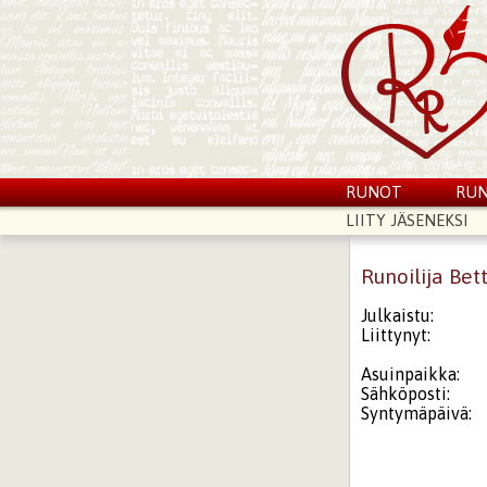
RUNOT
RUN
LIITY JÄSENEKSI
Runoilija Bet
Julkaistu:
Liittynyt:
Asuinpaikka:
Sähköposti:
Syntymäpäivä: