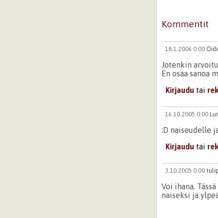
Kommentit
18.1.2006 0:00
Öid
Jotenkin arvoitu
En osaa sanoa mi
Kirjaudu
tai
re
16.10.2005 0:00
L
:D naiseudelle j
Kirjaudu
tai
re
3.10.2005 0:00
tuli
Voi ihana. Tässä
naiseksi ja ylpe
Kirjaudu
tai
re