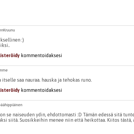
enKruunu
ksellinen :)
ksi..
kisteröidy
kommentoidaksesi
umme
a itselle saa nauraa. hauska ja tehokas runo.
kisteröidy
kommentoidaksesi
päähippiäinen
 on se naiseuden ydin, ehdottomasti :D Tämän edessä sitä tunte
äksi siitä. Suosikkeihin menee niin että heikottaa. Kiitos tästä,
kisteröidy
kommentoidaksesi