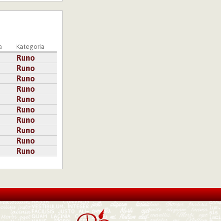
a
Kategoria
Runo
Runo
Runo
Runo
Runo
Runo
Runo
in on paras kun
Runo
allettu laittaa
Runo
Runo
tenään, mutta