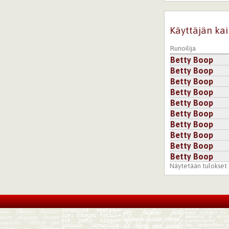
14.9.2005 0:00
Pout
Käyttäjän kai
KIITOSKIITOS
ihana huuimorip
Runoilija
Näin tuo meillä
Betty Boop
Betty Boop
Kirjaudu
tai
re
Betty Boop
Betty Boop
13.9.2005 0:00
joju
Betty Boop
jeee. muistutat
Betty Boop
Betty Boop
naisilla on oike
Betty Boop
ei suhtaudu kai
Betty Boop
kursiivilla ja se
Betty Boop
pidän sikana täs
Näytetään tulokset 1
Kirjaudu
tai
re
12.9.2005 0:00
077
niin niitä miel