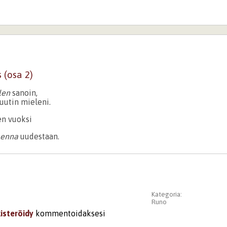
 (osa 2)
len
sanoin,
utin mieleni.
n vuoksi
enna
uudestaan.
Kategoria:
Runo
kisteröidy
kommentoidaksesi