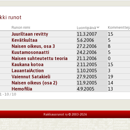
apilvi
kki runot
pläjäys sateisen päivän iloksi
Runon nimi
Kommenttej
Luontipäivä
 menee =)
Juuriltaan revitty
11.3.2007
15
Kevätkultaa
5.6.2006
5
kisteröidy
kommentoidaksesi
Naisen oikeus, osa 3
27.2.2006
8
Kuutamosonaatti
24.2.2006
5
Naisen suhteutettu teoria
21.1.2006
0
ko minua huomenna niin kysyn ;)
Kaukana kotoa
2.11.2005
15
LauantaiAction
1.10.2005
3
utensa, miehillä velvollisuutena ymmärtää ja hyväksyä se. sillo
Vaiennut Satakieli
27.9.2005
19
kkeen järin tosikkomielellä. eilen, tänään huomenna kohdat oiv
Naisen oikeus (osa 2)
11.9.2005
14
hän sopii tähän kuin tuuli myllärille.
Hemofilia
4.9.2005
13
tä huumorityylistä. *odottaa vesikielellä jatko-osia*
 - 10 / 10
kisteröidy
kommentoidaksesi
Rakkausrunot ry © 2003-2026
167ab730b8997fb1f43a00a5827fe
enmuutoksia tuleekin joskus miehetkin muuttelee mieltään yh