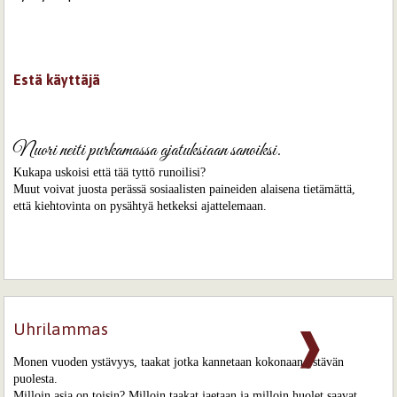
Estä käyttäjä
Nuori neiti purkamassa ajatuksiaan sanoiksi.
Kukapa uskoisi että tää tyttö runoilisi?
Muut voivat juosta perässä sosiaalisten paineiden alaisena tietämättä,
että kiehtovinta on pysähtyä hetkeksi ajattelemaan.
Uhrilammas
❱
Monen vuoden ystävyys, taakat jotka kannetaan kokonaan ystävän
puolesta.
Milloin asia on toisin? Milloin taakat jaetaan ja milloin huolet saavat