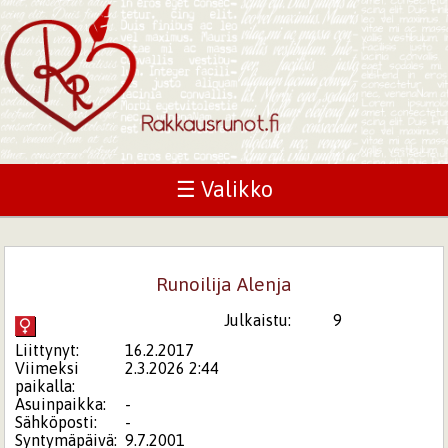
☰ Valikko
Runoilija Alenja
Julkaistu:
9
Liittynyt:
16.2.2017
Viimeksi
2.3.2026 2:44
paikalla:
Asuinpaikka:
-
Sähköposti:
-
Syntymäpäivä:
9.7.2001