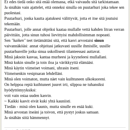
Et edes tiedä onko sitä enää olemassa, etkä vaivaudu sitä tarkistamaan.
Ja sinähän vain ajattelet, että onneksi sinulla on puutarhuri joka tekee sen
puolestasi.
Puutarhuri, jonka kautta ajatuksesi välittyvät, jotta et itse sitä joutuisi
tekemään.
Puutarhuri, jolle annat ohjeiksi kaataa mullalle vettä kahden litran verran
päivittäin, jotta sinun tuhosi lievittyisi mahdollisimman nopeasti.
Sen
''kaiken''
teet tietämättäsi sitä, että kasvi arvostaisi
sinun
vaivannäköäsi: annat ohjeitasi jatkuvasti uusille ihmisille, uusille
puutarhureille jotka sinua uskollisesti tilanteessasi auttavat.
Minä jaksoin kasvaa, kantaa murheesi ja kyyneleesi mullallani.
Minä kukin sinulle ja toin iloa ja värikkyyttä elämääsi.
Minä käytin viimeiset voimani, uhrasin itseni.
Viimeisenkin vesipisaran lehdelläni.
Minä olen voimaton, mutta näet vain kuihtuneen ulkokuoreni.
On helppoa repiä kuihtuneet juuret irti, silppoa ne tuhansiksi
hyödyttömyyksiksi:
voit vain ostaa uuden kasvin.
~ Kaikki kasvit eivät kuki yhtä kauniisti.
Tiedän - minä olen kaunis, mutta sinulle en enää kuki.
Minä arvostan itseäni ja toivon, että pystyt joskus samaan.
Ja sinähän siitä hämmennyt.