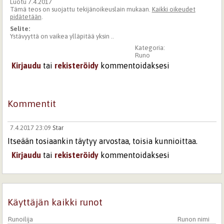
Luotu 7.4.2017
Tämä teos on suojattu tekijänoikeuslain mukaan.
Kaikki oikeudet
pidätetään
.
Selite:
Ystävyyttä on vaikea ylläpitää yksin ..
Kategoria:
Runo
Kirjaudu
tai
rekisteröidy
kommentoidaksesi
Kommentit
7.4.2017 23:09
Star
Itseään tosiaankin täytyy arvostaa, toisia kunnioittaa.
Kirjaudu
tai
rekisteröidy
kommentoidaksesi
Käyttäjän kaikki runot
Runoilija
Runon nimi