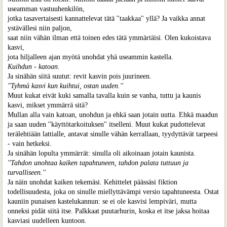
useamman vastuuhenkilön,
jotka tasavertaisesti kannattelevat tätä ''taakkaa'' yllä? Ja vaikka annat
ystävällesi niin paljon,
saat niin vähän ilman että toinen edes tätä ymmärtäisi. Olen kukoistava
kasvi,
jota hiljalleen ajan myötä unohdat yhä useammin kastella.
Kuihdun - katoan
.
Ja sinähän siitä suutut: revit kasvin pois juurineen.
''Tyhmä kasvi kun kuihtui, ostan uuden.''
Muut kukat eivät kuki samalla tavalla kuin se vanha, tuttu ja kaunis
kasvi, mikset ymmärrä sitä?
Mullan alla vain katoan, unohdun ja ehkä saan jotain uutta. Ehkä maadun
ja saan uuden ''käyttötarkoituksen'' itselleni. Muut kukat pudottelevat
terälehtiään lattialle, antavat sinulle vähän kerrallaan, tyydyttävät tarpeesi
- vain hetkeksi.
Ja sinähän lopulta ymmärrät: sinulla oli aikoinaan jotain kaunista.
''Tahdon unohtaa kaiken tapahtuneen, tahdon palata tuttuun ja
turvalliseen.''
Ja näin unohdat kaiken tekemäsi. Kehittelet päässäsi fiktion
todellisuudesta, joka on sinulle miellyttävämpi versio tapahtuneesta. Ostat
kauniin punaisen kastelukannun: se ei ole kasvisi lempiväri, mutta
onneksi pidät siitä itse. Palkkaat puutarhurin, koska et itse jaksa hoitaa
kasviasi uudelleen kuntoon.