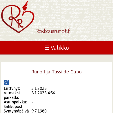
☰ Valikko
Runoilija Tussi de Capo
Liittynyt:
3.1.2025
Viimeksi
5.1.2025 4:56
paikalla:
Asuinpaikka:
-
Sähköposti:
-
Syntymäpäivä:
9.7.1980