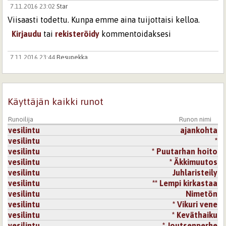
7.11.2016 23:02
Star
Viisaasti todettu. Kunpa emme aina tuijottaisi kelloa.
Kirjaudu
tai
rekisteröidy
kommentoidaksesi
7.11.2016 23:44
Resupekka
Eipä tuota voisi nasevammin sanoa
Kirjaudu
tai
rekisteröidy
kommentoidaksesi
Käyttäjän kaikki runot
8.11.2016 21:00
Heinikoivu
Runoilija
Runon nimi
Tässä aistii elämän rauhaa.
vesilintu
ajankohta
Kirjaudu
tai
rekisteröidy
kommentoidaksesi
vesilintu
*
vesilintu
* Puutarhan hoito
22.11.2016 19:43
arlette
vesilintu
* Äkkimuutos
vesilintu
Juhlaristeily
Moniin suuntiin, sanat viisareina. Hieno runo.
vesilintu
** Lempi kirkastaa
Kirjaudu
tai
rekisteröidy
kommentoidaksesi
vesilintu
Nimetön
vesilintu
* Vikuri vene
12.2.2017 15:21
Adastra
vesilintu
* Keväthaiku
Viisarit aikaa sekä suuntaa viisaa.
vesilintu
* Joutsenperhe