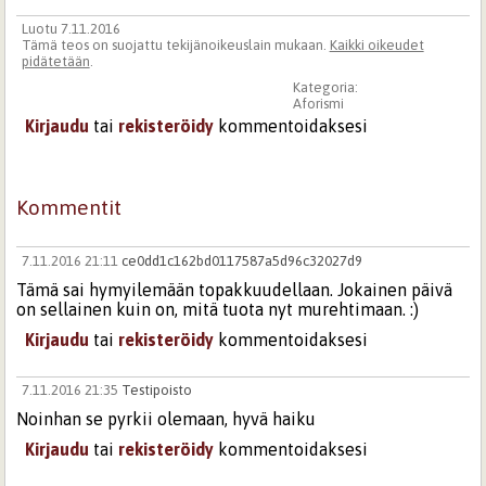
Luotu 7.11.2016
Tämä teos on suojattu tekijänoikeuslain mukaan.
Kaikki oikeudet
pidätetään
.
Kategoria:
Aforismi
Kirjaudu
tai
rekisteröidy
kommentoidaksesi
Kommentit
7.11.2016 21:11
ce0dd1c162bd0117587a5d96c32027d9
Tämä sai hymyilemään topakkuudellaan. Jokainen päivä
on sellainen kuin on, mitä tuota nyt murehtimaan. :)
Kirjaudu
tai
rekisteröidy
kommentoidaksesi
7.11.2016 21:35
Testipoisto
Noinhan se pyrkii olemaan, hyvä haiku
Kirjaudu
tai
rekisteröidy
kommentoidaksesi