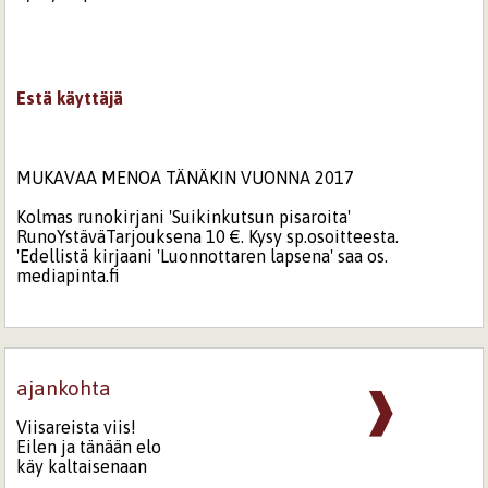
Estä käyttäjä
MUKAVAA MENOA TÄNÄKIN VUONNA 2017
Kolmas runokirjani 'Suikinkutsun pisaroita'
RunoYstäväTarjouksena 10 €. Kysy sp.osoitteesta.
'Edellistä kirjaani 'Luonnottaren lapsena' saa os.
mediapinta.fi
ajankohta
❱
Viisareista viis!
Eilen ja tänään elo
käy kaltaisenaan