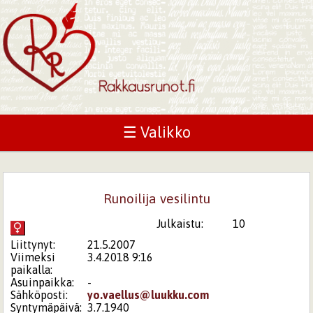
☰ Valikko
Runoilija vesilintu
Julkaistu:
10
Liittynyt:
21.5.2007
Viimeksi
3.4.2018 9:16
paikalla:
Asuinpaikka:
-
Sähköposti:
yo.vaellus@luukku.com
Syntymäpäivä:
3.7.1940