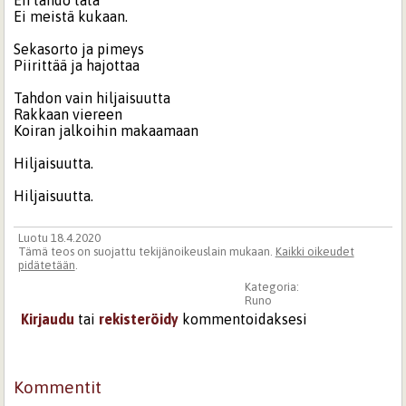
En tahdo tätä
Ei meistä kukaan.
Sekasorto ja pimeys
Piirittää ja hajottaa
Tahdon vain hiljaisuutta
Rakkaan viereen
Koiran jalkoihin makaamaan
Hiljaisuutta.
Hiljaisuutta.
Luotu 18.4.2020
Tämä teos on suojattu tekijänoikeuslain mukaan.
Kaikki oikeudet
pidätetään
.
Kategoria:
Runo
Kirjaudu
tai
rekisteröidy
kommentoidaksesi
Kommentit