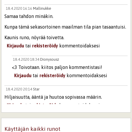
18.4.2020 16:16
Mallinukke
Samaa tahdon minäkin.
Kunpa tämä sekasortoinen maailman tila pian tasaantuisi.
Kaunis runo, nöyrää toivetta.
Kirjaudu
tai
rekisteröidy
kommentoidaksesi
18.4.2020 18:34
Dionysousz
<3 Toivotaan. kiitos paljon kommentistasi!
Kirjaudu
tai
rekisteröidy
kommentoidaksesi
18.4.2020 20:14
Star
Hiljaisuutta, ääntä ja huutoa sopivassa määrin.
Kirjaudu
tai
rekisteröidy
kommentoidaksesi
18.4.2020 21:09
Testipoisto
Olen niin tottunut hiljausuuteen, etten edes huomaa
Käyttäjän kaikki runot
melua, hyvä runo