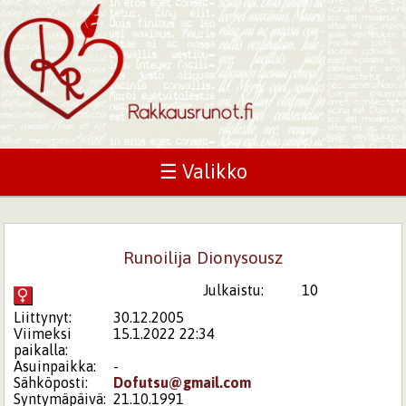
☰ Valikko
Runoilija Dionysousz
Julkaistu:
10
Liittynyt:
30.12.2005
Viimeksi
15.1.2022 22:34
paikalla:
Asuinpaikka:
-
Sähköposti:
Dofutsu@gmail.com
Syntymäpäivä:
21.10.1991