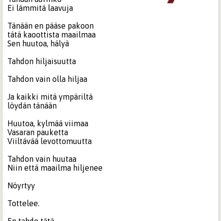
Ei lämmitä laavuja
Tänään en pääse pakoon
tätä kaoottista maailmaa
Sen huutoa, hälyä
Tahdon hiljaisuutta
Tahdon vain olla hiljaa
Ja kaikki mitä ympäriltä
löydän tänään
Huutoa, kylmää viimaa
Vasaran pauketta
Viiltävää levottomuutta
Tahdon vain huutaa
Niin että maailma hiljenee
Nöyrtyy
Tottelee.