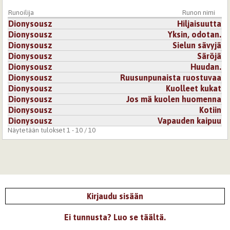
Runoilija
Runon nimi
Kirjaudu
tai
rekisteröidy
kommentoidaksesi
Dionysousz
Hiljaisuutta
Dionysousz
Yksin, odotan.
Dionysousz
Sielun sävyjä
Dionysousz
Säröjä
Dionysousz
Huudan.
Dionysousz
Ruusunpunaista ruostuvaa
Dionysousz
Kuolleet kukat
Dionysousz
Jos mä kuolen huomenna
Dionysousz
Kotiin
Dionysousz
Vapauden kaipuu
Näytetään tulokset 1 - 10 / 10
Kirjaudu sisään
Ei tunnusta? Luo se täältä.