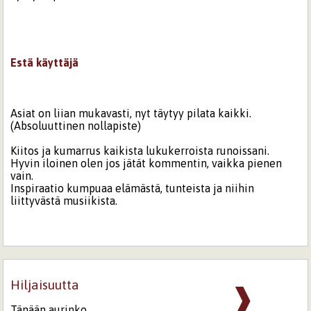
Estä käyttäjä
Asiat on liian mukavasti, nyt täytyy pilata kaikki.
(Absoluuttinen nollapiste)
Kiitos ja kumarrus kaikista lukukerroista runoissani.
Hyvin iloinen olen jos jätät kommentin, vaikka pienen
vain.
Inspiraatio kumpuaa elämästä, tunteista ja niihin
liittyvästä musiikista.
Hiljaisuutta
❱
Tänään aurinko