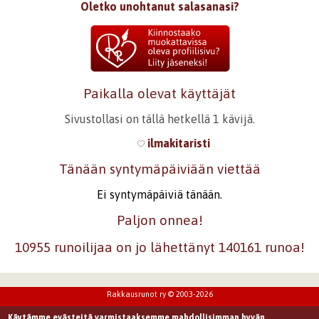
Oletko unohtanut salasanasi?
Paikalla olevat käyttäjät
Sivustollasi on tällä hetkellä 1 kävijä.
ilmakitaristi
Tänään syntymäpäiviään viettää
Ei syntymäpäiviä tänään.
Paljon onnea!
10955 runoilijaa on jo lähettänyt 140161 runoa!
Rakkausrunot ry © 2003-2026
Käytämme evästeitä varmistaaksemme mahdollisimman hyvän