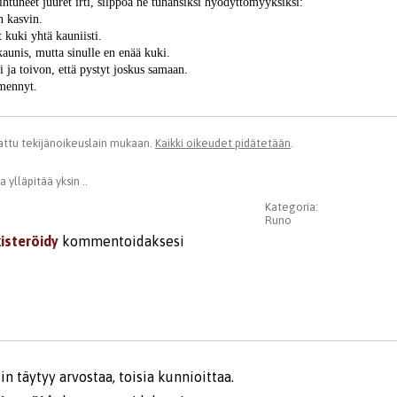
htuneet juuret irti, silppoa ne tuhansiksi hyödyttömyyksiksi:
n kasvin.
 kuki yhtä kauniisti.
aunis, mutta sinulle en enää kuki.
i ja toivon, että pystyt joskus samaan.
mmennyt.
ttu tekijänoikeuslain mukaan.
Kaikki oikeudet pidätetään
.
 ylläpitää yksin ..
Kategoria:
Runo
kisteröidy
kommentoidaksesi
in täytyy arvostaa, toisia kunnioittaa.