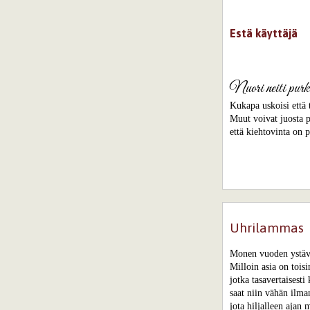
Estä käyttäjä
Nuori neiti purk
Kukapa uskoisi että 
Muut voivat juosta p
että kiehtovinta on 
Uhrilammas
Monen vuoden ystävy
Milloin asia on tois
jotka tasavertaisesti 
saat niin vähän ilma
jota hiljalleen ajan