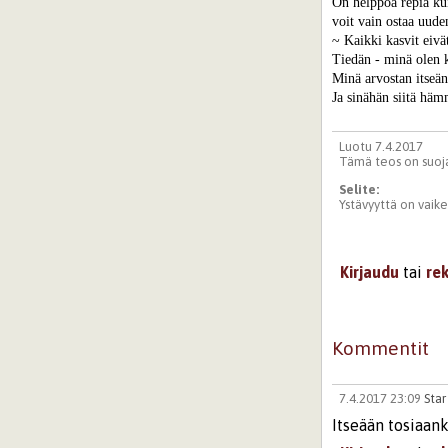
On helppoa repiä kui
voit vain ostaa uude
~ Kaikki kasvit eivät
Tiedän - minä olen k
Minä arvostan itseän
Ja sinähän siitä hä
Luotu 7.4.2017
Tämä teos on suoja
Selite:
Ystävyyttä on vaikea
Kirjaudu
tai
re
Kommentit
7.4.2017 23:09
Star
Itseään tosiaank