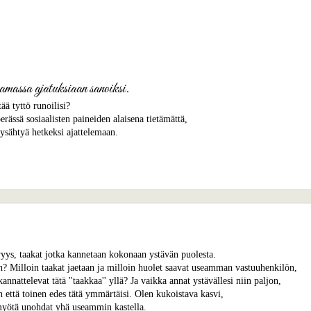
amassa ajatuksiaan sanoiksi.
tää tyttö runoilisi?
erässä sosiaalisten paineiden alaisena tietämättä,
pysähtyä hetkeksi ajattelemaan.
ys, taakat jotka kannetaan kokonaan ystävän puolesta.
in? Milloin taakat jaetaan ja milloin huolet saavat useamman vastuuhenkilön,
kannattelevat tätä ''taakkaa'' yllä? Ja vaikka annat ystävällesi niin paljon,
n että toinen edes tätä ymmärtäisi. Olen kukoistava kasvi,
 myötä unohdat yhä useammin kastella.