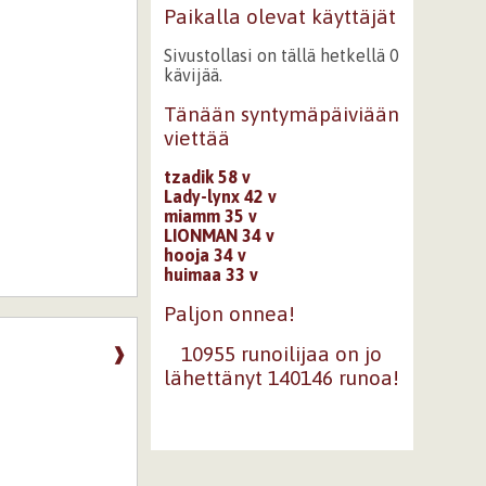
Paikalla olevat käyttäjät
Sivustollasi on tällä hetkellä 0
kävijää.
Tänään syntymäpäiviään
viettää
tzadik 58 v
Lady-lynx 42 v
miamm 35 v
LIONMAN 34 v
hooja 34 v
huimaa 33 v
Paljon onnea!
10955 runoilijaa on jo
❱
lähettänyt 140146 runoa!