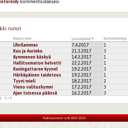
kisteröidy
kommentoidaksesi
kki runot
Runon nimi
Kommentteja
Luontipäivä
Uhrilammas
7.4.2017
1
Kuu ja Aurinko
21.3.2017
3
Kymmenen käskyä
14.3.2017
1
Hallitsematon helvetti
22.2.2017
1
Kuningattaren kyynel
19.2.2017
3
Härkäpäinen taideteos
19.2.2017
1
Tyyni mieli
18.2.2017
2
Vieno valitushymni
17.2.2017
3
Ajan toisessa päässä
16.2.2017
3
 - 9 / 9
Rakkausrunot ry © 2003-2026