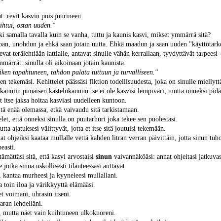
ut: revit kasvin pois juurineen.
ihtui, ostan uuden.''
i samalla tavalla kuin se vanha, tuttu ja kaunis kasvi, mikset ymmärrä sitä?
oan, unohdun ja ehkä saan jotain uutta. Ehkä maadun ja saan uuden ''käyttötarkoi
at terälehtiään lattialle, antavat sinulle vähän kerrallaan, tyydyttävät tarpeesi 
mmärrät: sinulla oli aikoinaan jotain kaunista.
ken tapahtuneen, tahdon palata tuttuun ja turvalliseen.''
en tekemäsi. Kehittelet päässäsi fiktion todellisuudesta, joka on sinulle miellyt
 kauniin punaisen kastelukannun: se ei ole kasvisi lempiväri, mutta onneksi pidät 
t itse jaksa hoitaa kasviasi uudelleen kuntoon.
itä enää olemassa, etkä vaivaudu sitä tarkistamaan.
elet, että onneksi sinulla on puutarhuri joka tekee sen puolestasi.
tta ajatuksesi välittyvät, jotta et itse sitä joutuisi tekemään.
at ohjeiksi kaataa mullalle vettä kahden litran verran päivittäin, jotta sinun tuhos
easti.
tämättäsi sitä, että kasvi arvostaisi
sinun
vaivannäköäsi: annat ohjeitasi jatkuvast
 jotka sinua uskollisesti tilanteessasi auttavat.
 kantaa murheesi ja kyyneleesi mullallani.
a toin iloa ja värikkyyttä elämääsi.
t voimani, uhrasin itseni.
aran lehdelläni.
 mutta näet vain kuihtuneen ulkokuoreni.