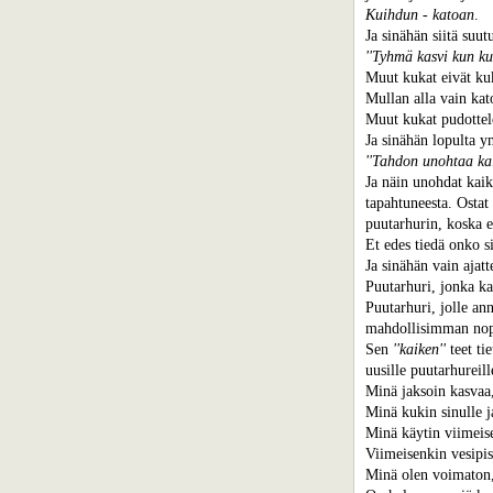
Kuihdun - katoan
.
Ja sinähän siitä suut
''Tyhmä kasvi kun ku
Muut kukat eivät kuk
Mullan alla vain kat
Muut kukat pudottelev
Ja sinähän lopulta y
''Tahdon unohtaa kai
Ja näin unohdat kaik
tapahtuneesta. Ostat
puutarhurin, koska e
Et edes tiedä onko s
Ja sinähän vain ajatt
Puutarhuri, jonka kau
Puutarhuri, jolle ann
mahdollisimman nop
Sen
''kaiken''
teet tie
uusille puutarhureille
Minä jaksoin kasvaa,
Minä kukin sinulle j
Minä käytin viimeise
Viimeisenkin vesipis
Minä olen voimaton,