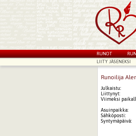
RUNOT
RUN
LIITY JÄSENEKSI
Runoilija Ale
Julkaistu:
Liittynyt:
Viimeksi paikall
Asuinpaikka:
Sähköposti:
Syntymäpäivä: