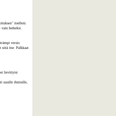
tuksen'' itselleni.
- vain hetkeksi.
tävämpi versio
siitä itse. Palkkaat
i lievittyisi
i uusille ihmisille,