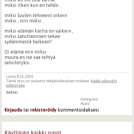
miksi itken kun en tahdo .
miksi luulen tehneeni oikein
miksi , niin miksi .
miksi elämän kartta on vaikein ,
miksi satuttaminen tekee
sydämmestä haikean?
Oi elämä niin miksi
muuta en ise saa tehtyä
selvitetyksi .
Luotu 8.11.2010
Tämä teos on suojattu tekijänoikeuslain mukaan.
Kaikki oikeudet
pidätetään
.
Selite:
Kategoria:
Runo
Kirjaudu
tai
rekisteröidy
kommentoidaksesi
Käyttäjän kaikki runot