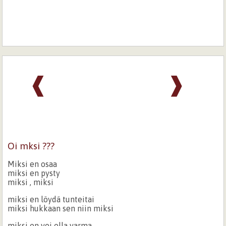
❰
❱
Oi mksi ???
Miksi en osaa
miksi en pysty
miksi , miksi
miksi en löydä tunteitai
miksi hukkaan sen niin miksi
miksi en voi olla varma