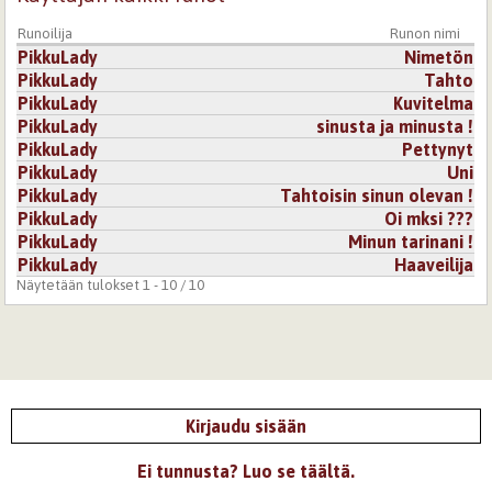
Runoilija
Runon nimi
PikkuLady
Nimetön
PikkuLady
Tahto
PikkuLady
Kuvitelma
PikkuLady
sinusta ja minusta !
PikkuLady
Pettynyt
PikkuLady
Uni
PikkuLady
Tahtoisin sinun olevan !
PikkuLady
Oi mksi ???
PikkuLady
Minun tarinani !
PikkuLady
Haaveilija
Näytetään tulokset 1 - 10 / 10
Kirjaudu sisään
Ei tunnusta? Luo se täältä.