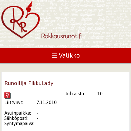
☰ Valikko
Runoilija PikkuLady
Julkaistu:
10
Liittynyt:
7.11.2010
Asuinpaikka:
-
Sähköposti:
-
Syntymäpäivä:
-