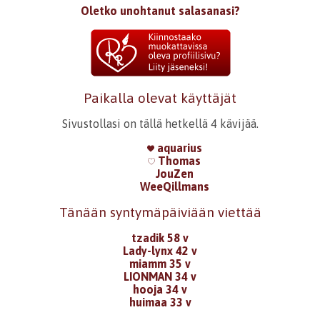
Oletko unohtanut salasanasi?
Paikalla olevat käyttäjät
Sivustollasi on tällä hetkellä 4 kävijää.
aquarius
Thomas
JouZen
WeeQillmans
Tänään syntymäpäiviään viettää
tzadik 58 v
Lady-lynx 42 v
miamm 35 v
LIONMAN 34 v
hooja 34 v
huimaa 33 v