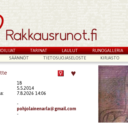
OILIJAT
TARINAT
LAULUT
RUNOGALLERIA
SÄÄNNÖT
TIETOSUOJASELOSTE
KIRJASTO
♥
ette
18
5.5.2014
a:
7.8.2026 14:06
-
pohjolainenarla@gmail.com
-