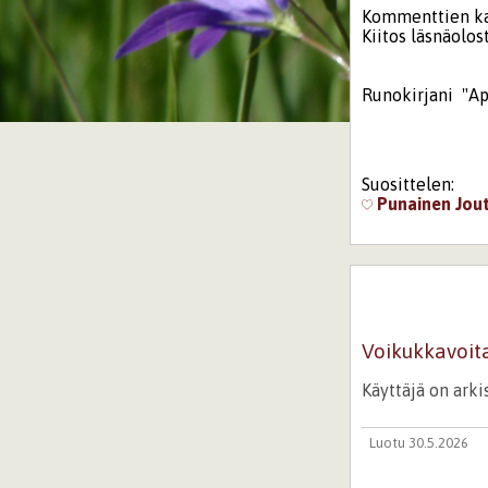
Kommenttien kaut
Kiitos läsnäolost
Runokirjani "Ap
Suosittelen:
Punainen Jou
Voikukkavoit
Käyttäjä on ark
Luotu 30.5.2026