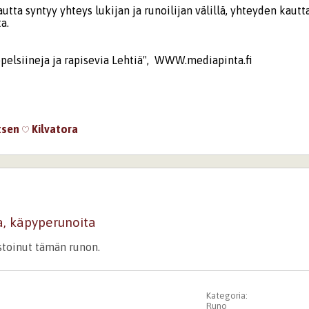
ta syntyy yhteys lukijan ja runoilijan välillä, yhteyden kautta
a.
pelsiineja ja rapisevia Lehtiä", WWW.mediapinta.fi
tsen
Kilvatora
a, käpyperunoita
istoinut tämän runon.
Kategoria:
Runo