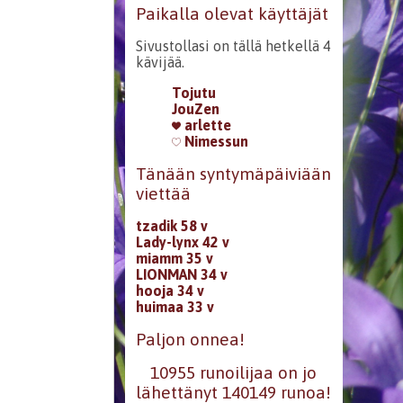
Paikalla olevat käyttäjät
Sivustollasi on tällä hetkellä 4
kävijää.
Tojutu
JouZen
arlette
Nimessun
Tänään syntymäpäiviään
viettää
tzadik 58 v
Lady-lynx 42 v
miamm 35 v
LIONMAN 34 v
hooja 34 v
huimaa 33 v
Paljon onnea!
10955 runoilijaa on jo
lähettänyt 140149 runoa!