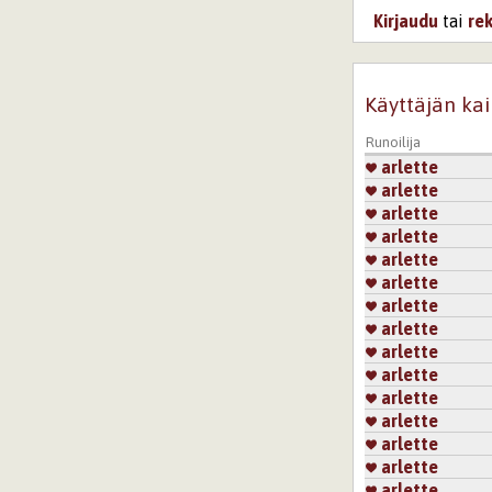
Kirjaudu
tai
re
Käyttäjän kai
Runoilija
arlette
arlette
arlette
arlette
arlette
arlette
arlette
arlette
arlette
arlette
arlette
arlette
arlette
arlette
arlette