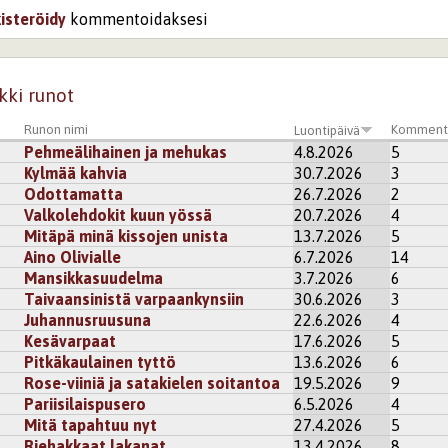
kisteröidy
kommentoidaksesi
kki runot
Runon nimi
Komment
Luontipäivä
Pehmeälihainen ja mehukas
4.8.2026
5
Kylmää kahvia
30.7.2026
3
Odottamatta
26.7.2026
2
Valkolehdokit kuun yössä
20.7.2026
4
Mitäpä minä kissojen unista
13.7.2026
5
Aino Olivialle
6.7.2026
14
Mansikkasuudelma
3.7.2026
6
Taivaansinistä varpaankynsiin
30.6.2026
3
Juhannusruusuna
22.6.2026
4
Kesävarpaat
17.6.2026
5
Pitkäkaulainen tyttö
13.6.2026
6
Rose-viiniä ja satakielen soitantoa
19.5.2026
9
Pariisilaispusero
6.5.2026
4
Mitä tapahtuu nyt
27.4.2026
5
Riehakkaat lakanat
13.4.2026
8