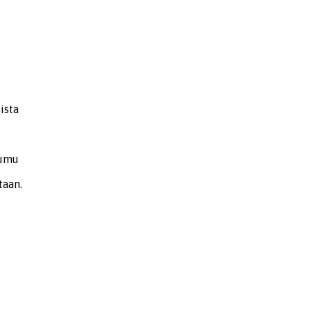
ista
sumu
taan.