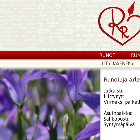
RUNOT
RUN
LIITY JÄSENEKSI
Runoilija arl
Julkaistu:
Liittynyt:
Viimeksi paikall
Asuinpaikka:
Sähköposti:
Syntymäpäivä: