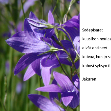
Sadepisarat
kuusikon neulas
eivät ehtineet
kuivua, kun jo 
kohosi syksyn il
Jakuren