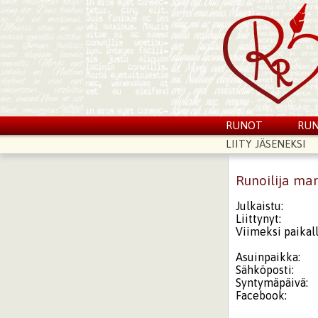
RUNOT
RUN
LIITY JÄSENEKSI
Runoilija ma
Julkaistu:
Liittynyt:
Viimeksi paikall
Asuinpaikka:
Sähköposti:
Syntymäpäivä:
Facebook: