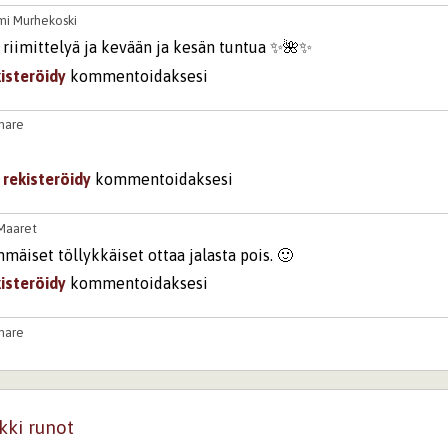
mi Murhekoski
a riimittelyä ja kevään ja kesän tuntua ✨🌺✨
kisteröidy
kommentoidaksesi
mare
i
rekisteröidy
kommentoidaksesi
iMaaret
mäiset töllykkäiset ottaa jalasta pois. 🙂
kisteröidy
kommentoidaksesi
mare
i
rekisteröidy
kommentoidaksesi
kki runot