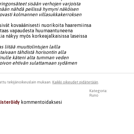
ringonsäteet sisään verhojen varjoista
nään nähdä peilissä hymyni näköisen
rovasti kolmannen villasukkakerroksen
sivät kovaäänisesti nuorikoita haaremiinsa
e taas vapaudesta huumaantuneena
lia näkyy myös korkeajalkaisissa laseissa
s liitää muuttolintujen lailla
aivaan tähdistä horisontin alla
inulle käteni alta tumman veden
toivon ehtivän sulattamaan sydämen
ttu tekijänoikeuslain mukaan.
Kaikki oikeudet pidätetään
.
Kategoria:
Runo
kisteröidy
kommentoidaksesi