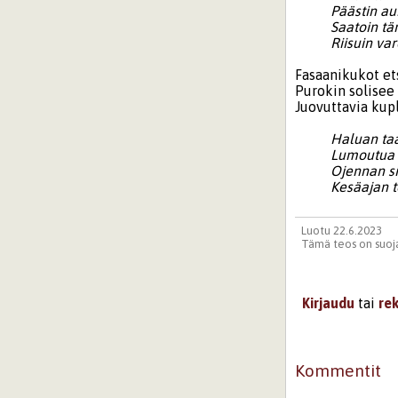
Päästin au
Saatoin tä
Riisuin va
Fasaanikukot et
Purokin solise
Juovuttavia kup
Haluan taa
Lumoutua t
Ojennan s
Kesäajan 
Luotu 22.6.2023
Tämä teos on suoja
Kirjaudu
tai
re
Kommentit