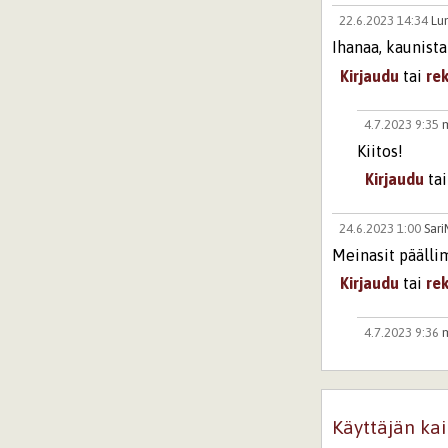
22.6.2023 14:34
Lu
Ihanaa, kaunist
Kirjaudu
tai
re
4.7.2023 9:35
Kiitos!
Kirjaudu
ta
24.6.2023 1:00
Sar
Meinasit päällim
Kirjaudu
tai
re
4.7.2023 9:36
Yritän :)
Kirjaudu
ta
Käyttäjän kai