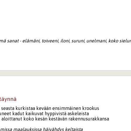
ä sanat - elämäni, toiveeni, iloni, suruni, unelmani, koko sielun
 täynnä
 seasta kurkistaa kevään ensimmäinen krookus
tuneet kadut kaikuvat hyppivistä askeleista
 aloittanut koko kesän kestävän rakennusurakkansa
missa maalauksissa häivähdys keltaista