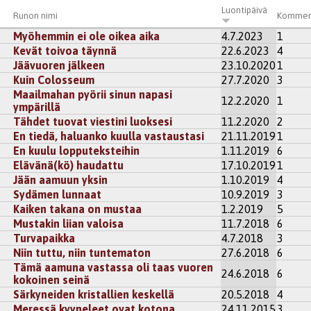
Luontipäivä
Runon nimi
Kommen
Myöhemmin ei ole oikea aika
4.7.2023
1
Kevät toivoa täynnä
22.6.2023
4
Jäävuoren jälkeen
23.10.2020
1
Kuin Colosseum
27.7.2020
3
Maailmahan pyörii sinun napasi
12.2.2020
1
ympärillä
Tähdet tuovat viestini luoksesi
11.2.2020
2
En tiedä, haluanko kuulla vastaustasi
21.11.2019
1
En kuulu lopputeksteihin
1.11.2019
6
Elävänä(kö) haudattu
17.10.2019
1
Jään aamuun yksin
1.10.2019
4
Sydämen lunnaat
10.9.2019
3
Kaiken takana on mustaa
1.2.2019
5
Mustakin liian valoisa
11.7.2018
6
Turvapaikka
4.7.2018
3
Niin tuttu, niin tuntematon
27.6.2018
6
Tämä aamuna vastassa oli taas vuoren
24.6.2018
6
kokoinen seinä
Särkyneiden kristallien keskellä
20.5.2018
4
Meressä kyyneleet ovat kotona
24.11.2015
3