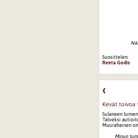
Näm
Suosittelen:
Reeta
Godis
❰
Kevät toivoa
Sulaneen lumen
Talveksi autioi
Muurahainen on
Minun tum