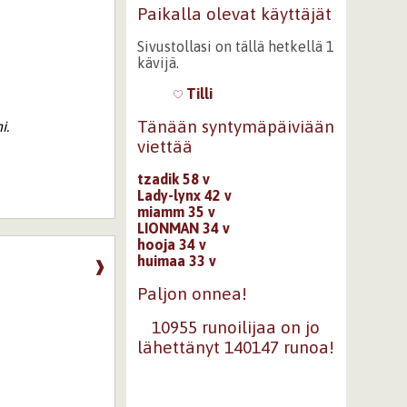
Paikalla olevat käyttäjät
Sivustollasi on tällä hetkellä 1
kävijä.
Tilli
Tänään syntymäpäiviään
i.
viettää
tzadik 58 v
Lady-lynx 42 v
miamm 35 v
LIONMAN 34 v
hooja 34 v
huimaa 33 v
❱
Paljon onnea!
10955 runoilijaa on jo
lähettänyt 140147 runoa!