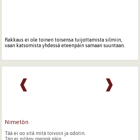
Rakkaus ei ole toinen toisensa tuijottamista silmiin,
vaan katsomista yhdessä eteenpäin samaan suuntaan.
❰
❱
Nimetön
Tää ei oo sitä mitä toivoin ja odotin.
Tän ei pitäny mennä näin.