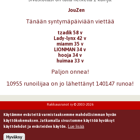
JouZen
Tänään syntymäpäiviään viettää
tzadik 58 v
Lady-lynx 42 v
miamm 35 v
LIONMAN 34 v
hooja 34 v
huimaa 33 v
Paljon onnea!
10955 runoilijaa on jo lähettänyt 140147 runoa!
Rakkausrunot ry © 2003-2026
Käytämme evästeitä varmistaaksemme mahdollisimman hyvän
käyttökokemuksen. Jatkamalla sivustomme käyttöä hyväksyt
Lue lisää
käyttöehdot ja evästeiden käytön.
Hyväksy