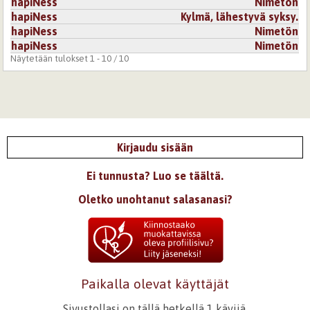
hapiNess
Nimetön
hapiNess
Kylmä, lähestyvä syksy.
hapiNess
Nimetön
hapiNess
Nimetön
Näytetään tulokset 1 - 10 / 10
Kirjaudu sisään
Ei tunnusta? Luo se täältä.
Oletko unohtanut salasanasi?
Paikalla olevat käyttäjät
Sivustollasi on tällä hetkellä 1 kävijä.