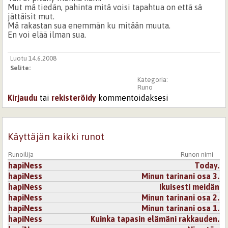
Mut mä tiedän, pahinta mitä voisi tapahtua on että sä
jättäisit mut.
Mä rakastan sua enemmän ku mitään muuta.
En voi elää ilman sua.
Luotu 14.6.2008
Selite:
Kategoria:
Runo
Kirjaudu
tai
rekisteröidy
kommentoidaksesi
Käyttäjän kaikki runot
Runoilija
Runon nimi
hapiNess
Today.
hapiNess
Minun tarinani osa 3.
hapiNess
Ikuisesti meidän
hapiNess
Minun tarinani osa 2.
hapiNess
Minun tarinani osa 1.
hapiNess
Kuinka tapasin elämäni rakkauden.