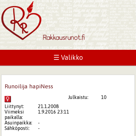
☰ Valikko
Runoilija hapiNess
Julkaistu:
10
Liittynyt:
21.1.2008
Viimeksi
1.9.2016 23:11
paikalla:
Asuinpaikka:
-
Sähköposti:
-