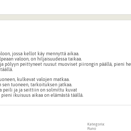
loon, jossa kellot käy mennyttä aikaa.
peaan valoon, on hiljaisuudessa taikaa.
ja pölyyn peittyneet ruusut muoviset piirongin päällä, pieni he
täällä.
huoneen, kulkevat valojen matkaa.
n sen tuoneen, tarkoituksen jatkaa.
 peili ja ja seittiin on solmittu kuvat
, pieni ikuisuus aikaa on elämästä täällä.
Kategoria:
Runo