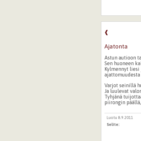
❰
Ajatonta
Astun autioon ta
Sen huoneen kal
Kylmennyt liesi 
ajattomuudesta 
Varjot seinillä 
Ja luulevat valo
Tyhjänä tuijottaa
piirongin päällä
Luotu 8.9.2011
Selite: