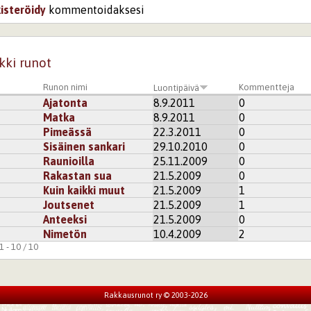
kisteröidy
kommentoidaksesi
kki runot
Runon nimi
Kommentteja
Luontipäivä
Ajatonta
8.9.2011
0
Matka
8.9.2011
0
Pimeässä
22.3.2011
0
Sisäinen sankari
29.10.2010
0
Raunioilla
25.11.2009
0
Rakastan sua
21.5.2009
0
Kuin kaikki muut
21.5.2009
1
Joutsenet
21.5.2009
1
Anteeksi
21.5.2009
0
Nimetön
10.4.2009
2
 - 10 / 10
Rakkausrunot ry © 2003-2026