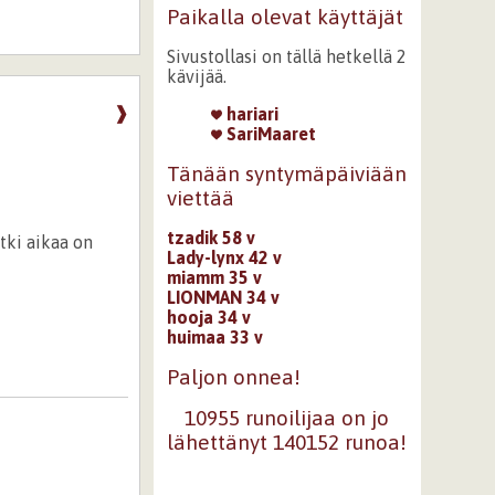
Paikalla olevat käyttäjät
Sivustollasi on tällä hetkellä 2
kävijää.
❱
hariari
SariMaaret
Tänään syntymäpäiviään
viettää
tzadik 58 v
tki aikaa on
Lady-lynx 42 v
miamm 35 v
LIONMAN 34 v
hooja 34 v
huimaa 33 v
Paljon onnea!
10955 runoilijaa on jo
lähettänyt 140152 runoa!