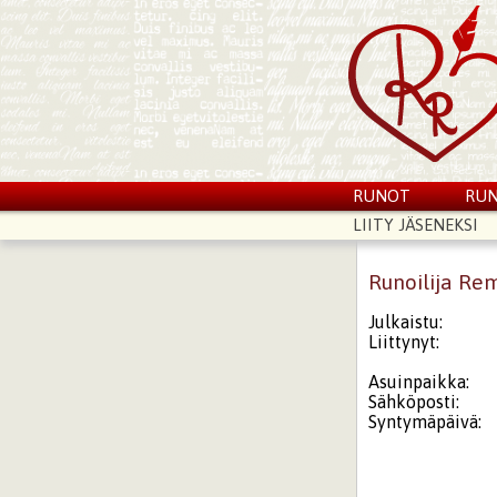
RUNOT
RUN
LIITY JÄSENEKSI
Runoilija Re
Julkaistu:
Liittynyt:
Asuinpaikka:
Sähköposti:
Syntymäpäivä: