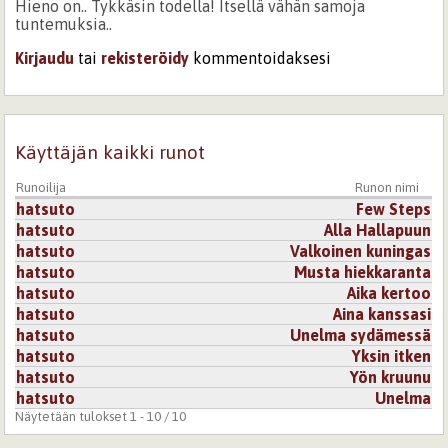
Hieno on.. Tykkäsin todella! Itsellä vähän samoja
tuntemuksia..
Kirjaudu
tai
rekisteröidy
kommentoidaksesi
Käyttäjän kaikki runot
Runoilija
Runon nimi
hatsuto
Few Steps
hatsuto
Alla Hallapuun
hatsuto
Valkoinen kuningas
hatsuto
Musta hiekkaranta
hatsuto
Aika kertoo
hatsuto
Aina kanssasi
hatsuto
Unelma sydämessä
hatsuto
Yksin itken
hatsuto
Yön kruunu
hatsuto
Unelma
Näytetään tulokset 1 - 10 / 10