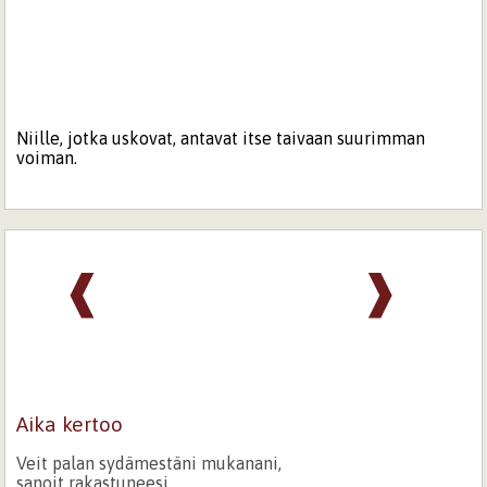
Niille, jotka uskovat, antavat itse taivaan suurimman
voiman.
❰
❱
Aika kertoo
Veit palan sydämestäni mukanani,
sanoit rakastuneesi,