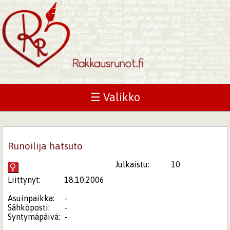
☰ Valikko
Runoilija hatsuto
Julkaistu:
10
Liittynyt:
18.10.2006
Asuinpaikka:
-
Sähköposti:
-
Syntymäpäivä:
-