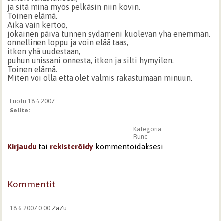
ja sitä minä myös pelkäsin niin kovin.
Toinen elämä.
Aika vain kertoo,
jokainen päivä tunnen sydämeni kuolevan yhä enemmän,
onnellinen loppu ja voin elää taas,
itken yhä uudestaan,
puhun unissani onnesta, itken ja silti hymyilen.
Toinen elämä.
Miten voi olla että olet valmis rakastumaan minuun.
Luotu 18.6.2007
Selite:
~~
Kategoria:
Runo
Kirjaudu
tai
rekisteröidy
kommentoidaksesi
Kommentit
18.6.2007 0:00
ZaZu