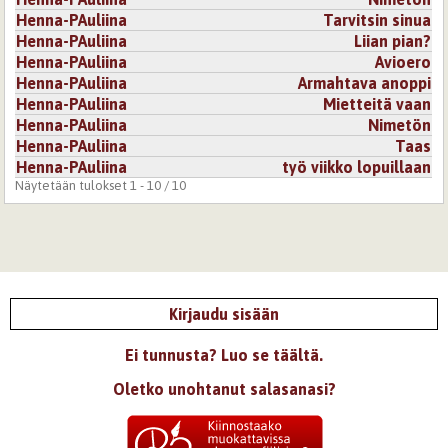
Henna-PAuliina
Tarvitsin sinua
Henna-PAuliina
Liian pian?
Henna-PAuliina
Avioero
Henna-PAuliina
Armahtava anoppi
Henna-PAuliina
Mietteitä vaan
Henna-PAuliina
Nimetön
Henna-PAuliina
Taas
Henna-PAuliina
työ viikko lopuillaan
Näytetään tulokset 1 - 10 / 10
Kirjaudu sisään
Ei tunnusta? Luo se täältä.
Oletko unohtanut salasanasi?