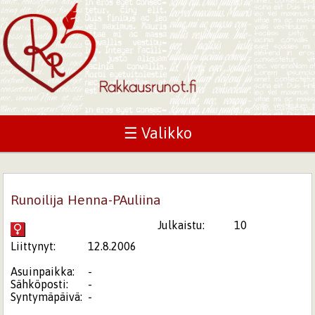
☰ Valikko
Runoilija Henna-PAuliina
Julkaistu:
10
Liittynyt:
12.8.2006
Asuinpaikka:
-
Sähköposti:
-
Syntymäpäivä:
-