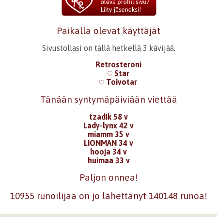
Paikalla olevat käyttäjät
Sivustollasi on tällä hetkellä 3 kävijää.
Retrosteroni
Star
Toivotar
Tänään syntymäpäiviään viettää
tzadik 58 v
Lady-lynx 42 v
miamm 35 v
LIONMAN 34 v
hooja 34 v
huimaa 33 v
Paljon onnea!
10955 runoilijaa on jo lähettänyt 140148 runoa!