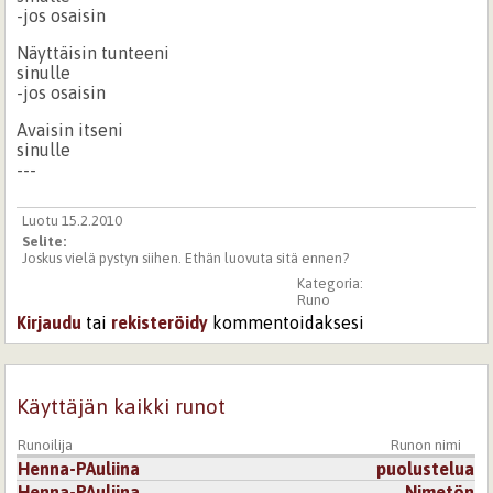
-jos osaisin
Näyttäisin tunteeni
sinulle
-jos osaisin
Avaisin itseni
sinulle
---
Luotu 15.2.2010
Selite:
Joskus vielä pystyn siihen. Ethän luovuta sitä ennen?
Kategoria:
Runo
Kirjaudu
tai
rekisteröidy
kommentoidaksesi
Käyttäjän kaikki runot
Runoilija
Runon nimi
Henna-PAuliina
puolustelua
Henna-PAuliina
Nimetön