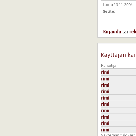
Luotu 13.11.2006
Selite:
Kirjaudu
tai
re
Käyttäjän kai
Runoilija
rimi
rimi
rimi
rimi
rimi
rimi
rimi
rimi
rimi
rimi
Näytetään tulokset 1