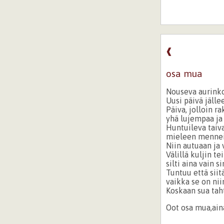
❰
osa mua
Nouseva aurinko
Uusi päivä jälle
Päiva, jolloin r
yhä lujempaa ja
Huntuileva taiv
mieleen mennei
Niin autuaan ja 
Välillä kuljin tei
silti aina vain 
Tuntuu että siitä
vaikka se on nii
Koskaan sua tah
Oot osa mua,ain