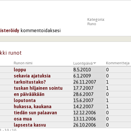
Kategoria:
Runo
kisteröidy
kommentoidaksesi
kki runot
Runon nimi
Kommentteja
Luontipäivä
loppu
8.5.2010
0
sekavia ajatuksia
6.1.2009
0
tarkoitustako?
26.11.2007
1
tuskan hiljainen sointu
17.7.2007
1
en päivääkään
28.6.2007
0
loputonta
15.6.2007
1
hukassa, kaukana
14.2.2007
1
tiedän sun palaavan
12.12.2006
0
osa mua
13.11.2006
0
lapsesta kasvu
26.10.2006
0
 - 10 / 10