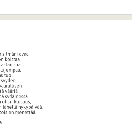
 silmäni avaa.
en koittaa.
akastan sua
 lujempaa.
as tuo
syyden.
vaarallisen.
tä vääriä,
sinä sydämessä.
 olisi ikuisuus,
n lähellä nykypäivää.
tois en menettää.
a.