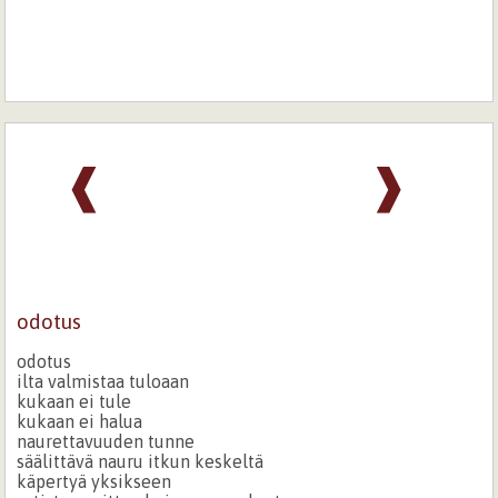
❰
❱
odotus
odotus
ilta valmistaa tuloaan
kukaan ei tule
kukaan ei halua
naurettavuuden tunne
säälittävä nauru itkun keskeltä
käpertyä yksikseen