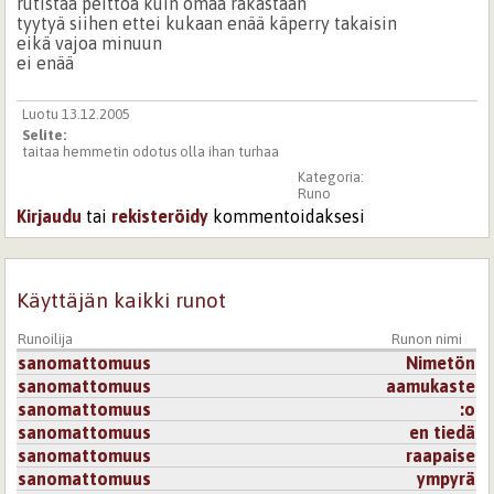
rutistaa peittoa kuin omaa rakastaan
tyytyä siihen ettei kukaan enää käperry takaisin
eikä vajoa minuun
ei enää
Luotu 13.12.2005
Selite:
taitaa hemmetin odotus olla ihan turhaa
Kategoria:
Runo
Kirjaudu
tai
rekisteröidy
kommentoidaksesi
Käyttäjän kaikki runot
Runoilija
Runon nimi
sanomattomuus
Nimetön
sanomattomuus
aamukaste
sanomattomuus
:o
sanomattomuus
en tiedä
sanomattomuus
raapaise
sanomattomuus
ympyrä