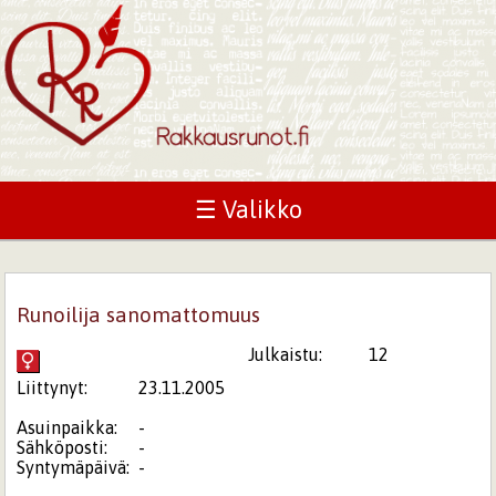
☰ Valikko
Runoilija sanomattomuus
Julkaistu:
12
Liittynyt:
23.11.2005
Asuinpaikka:
-
Sähköposti:
-
Syntymäpäivä:
-