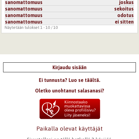
sanomattomuus
joskus
sanomattomuus
sekoitus
sanomattomuus
odotus
sanomattomuus
ei sitten
Näytetään tulokset 1 - 10 / 10
Kirjaudu sisään
Ei tunnusta? Luo se täältä.
Oletko unohtanut salasanasi?
Paikalla olevat käyttäjät