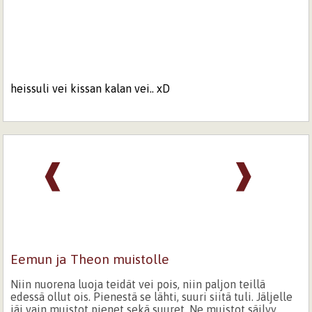
heissuli vei kissan kalan vei.. xD
❰
❱
Eemun ja Theon muistolle
Niin nuorena luoja teidät vei pois, niin paljon teillä
edessä ollut ois. Pienestä se lähti, suuri siitä tuli. Jäljelle
jäi vain muistot pienet sekä suuret. Ne muistot säilyy