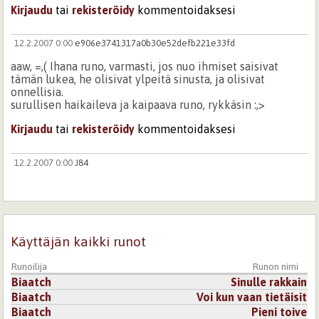
Kirjaudu
tai
rekisteröidy
kommentoidaksesi
12.2.2007 0:00
e906e3741317a0b30e52defb221e33fd
aaw, =,( Ihana runo, varmasti, jos nuo ihmiset saisivat
tämän lukea, he olisivat ylpeitä sinusta, ja olisivat
onnellisia.
surullisen haikaileva ja kaipaava runo, rykkäsin :,>
Kirjaudu
tai
rekisteröidy
kommentoidaksesi
12.2.2007 0:00
J84
Hieno runo hyville muistoille.
Kirjaudu
tai
rekisteröidy
kommentoidaksesi
Käyttäjän kaikki runot
Runoilija
Runon nimi
Biaatch
Sinulle rakkain
Biaatch
Voi kun vaan tietäisit
Biaatch
Pieni toive