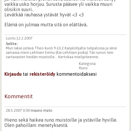
vaikka usko horjuu. Surusta pääsee yli vaikka muuri
olisikin suuri..
Levätkää rauhassa ystävät hyvät <3 <3
Elämä on julmaa mutta sitä on elättävä..
Luotu 12.2.2007
Selite:
Mun rakas ystävä Theo kuoli 9-10.2 Karjalohjalla tulipalossa ja siinä
samassa meni Lehtisen Eemu (Kai Lehtisen poika) Tän runon tein
vartavasten heidän muistolle... Kertokaa mielipiteenne..
Kategoria:
Runo
Kirjaudu
tai
rekisteröidy
kommentoidaksesi
Kommentit
28.5.2007 0:00
mauno mato
Hieno sekä haikea runo muistoille ja ystäville hyville.
Olen pahoillani menetyksestä.