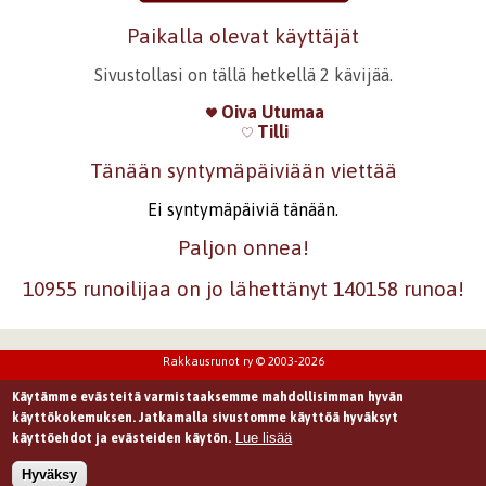
Paikalla olevat käyttäjät
Sivustollasi on tällä hetkellä 2 kävijää.
Oiva Utumaa
Tilli
Tänään syntymäpäiviään viettää
Ei syntymäpäiviä tänään.
Paljon onnea!
10955 runoilijaa on jo lähettänyt 140158 runoa!
Rakkausrunot ry © 2003-2026
Käytämme evästeitä varmistaaksemme mahdollisimman hyvän
käyttökokemuksen. Jatkamalla sivustomme käyttöä hyväksyt
Lue lisää
käyttöehdot ja evästeiden käytön.
Hyväksy