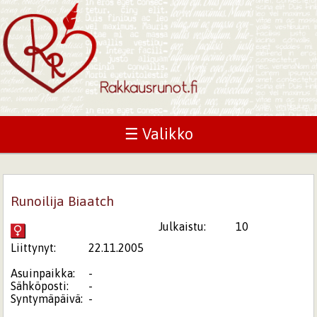
☰ Valikko
Runoilija Biaatch
Julkaistu:
10
Liittynyt:
22.11.2005
Asuinpaikka:
-
Sähköposti:
-
Syntymäpäivä:
-