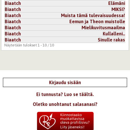
Biaatch
Elämäni
Biaatch
MIKSI?
Biaatch
Muista tämä tulevaisuudessa!
Biaatch
Eemun ja Theon muistolle
Biaatch
Mielikuvitusmaailma
Biaatch
Kullalleni..
Biaatch
Sinulle rakas
Näytetään tulokset 1 - 10 / 10
Kirjaudu sisään
Ei tunnusta? Luo se täältä.
Oletko unohtanut salasanasi?