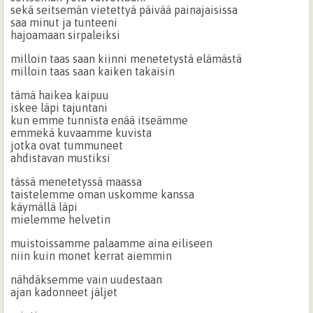
sekä seitsemän vietettyä päivää painajaisissa
saa minut ja tunteeni
hajoamaan sirpaleiksi
milloin taas saan kiinni menetetystä elämästä
milloin taas saan kaiken takaisin
tämä haikea kaipuu
iskee läpi tajuntani
kun emme tunnista enää itseämme
emmekä kuvaamme kuvista
jotka ovat tummuneet
ahdistavan mustiksi
tässä menetetyssä maassa
taistelemme oman uskomme kanssa
käymällä läpi
mielemme helvetin
muistoissamme palaamme aina eiliseen
niin kuin monet kerrat aiemmin
nähdäksemme vain uudestaan
ajan kadonneet jäljet