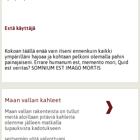
Estä käyttäjä
Kokoan täällä enää vain itseni ennenkuin kaikki
ympärilläni hajoaa ja kohtaan pelkoni olemalla pahin
painajaiseni. Errare humanum est, memento mori, Quid
est veritas? SOMNIUM EST IMAGO MORTIS
Maan vallan kahleet
❱
Maan vallan rakenteista on tullut
meitä aloillaan pitäviä kahleita
olemme jälleen matkalla
lupauksista kadotukseen
seitsemän yötä valvottuani