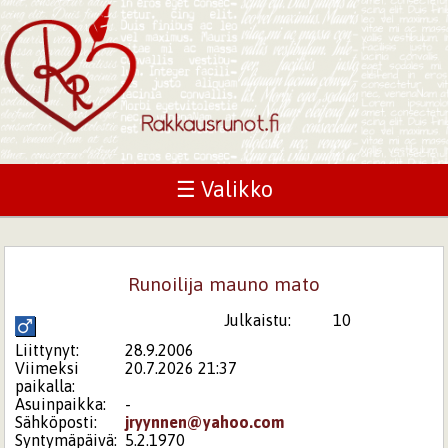
☰ Valikko
Runoilija mauno mato
Julkaistu:
10
Liittynyt:
28.9.2006
Viimeksi
20.7.2026 21:37
paikalla:
Asuinpaikka:
-
Sähköposti:
jryynnen@yahoo.com
Syntymäpäivä:
5.2.1970