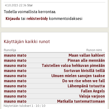
4.10.2015 22:36
Star
Todella voimallista kerrontaa.
Kirjaudu
tai
rekisteröidy
kommentoidaksesi
Käyttäjän kaikki runot
Runoilija
Runon nimi
mauno mato
Maan vallan kahleet
mauno mato
Pinnan alle mennään
mauno mato
Taistellen valoa hehkuvan pimeään
mauno mato
Sortuvan kivisillä teillä
mauno mato
Uinuen mielen sanojen taakse
mauno mato
Do we rise when we fall
mauno mato
Lähempänä totuutta
mauno mato
Fallen Angels
mauno mato
Valoja varjoon
mauno mato
Matkalla tuntemattomaan
Näytetään tulokset 1 - 10 / 10