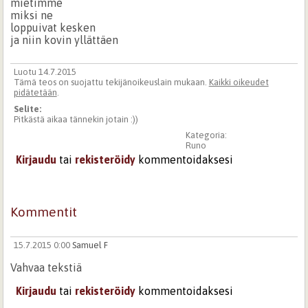
mietimme
miksi ne
loppuivat kesken
ja niin kovin yllättäen
Luotu 14.7.2015
Tämä teos on suojattu tekijänoikeuslain mukaan.
Kaikki oikeudet
pidätetään
.
Selite:
Pitkästä aikaa tännekin jotain :))
Kategoria:
Runo
Kirjaudu
tai
rekisteröidy
kommentoidaksesi
Kommentit
15.7.2015 0:00
Samuel F
Vahvaa tekstiä
Kirjaudu
tai
rekisteröidy
kommentoidaksesi