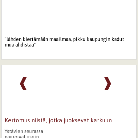
"lähden kiertämään maailmaa, pikku kaupungin kadut
mua ahdistaa"
❰
❱
Kertomus niistä, jotka juoksevat karkuun
Ystävien seurassa
nauroivat usein,