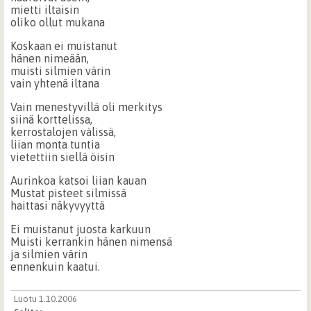
mietti iltaisin
oliko ollut mukana
Koskaan ei muistanut
hänen nimeään,
muisti silmien värin
vain yhtenä iltana
Vain menestyvillä oli merkitys
siinä korttelissa,
kerrostalojen välissä,
liian monta tuntia
vietettiin siellä öisin
Aurinkoa katsoi liian kauan
Mustat pisteet silmissä
haittasi näkyvyyttä
Ei muistanut juosta karkuun
Muisti kerrankin hänen nimensä
ja silmien värin
ennenkuin kaatui.
Luotu 1.10.2006