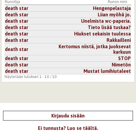
Runoilija
Runon nimi
death star
Hengenpelastaja
death star
Liian myöhä jo.
death star
Unelmista wc-paperia.
death star
Tieto lisää tuskaa?
death star
Hiukset sekaisin tuulessa
death star
Rakkailleni
Kertomus niistä, jotka juoksevat
death star
karkuun
death star
STOP
death star
Nimetön
death star
Mustat lumihiutaleet
Näytetään tulokset 1 - 10 / 10
Kirjaudu sisään
Ei tunnusta? Luo se täältä.