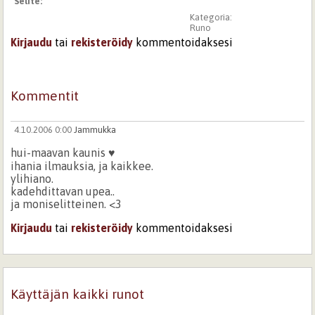
Selite:
Kategoria:
Runo
Kirjaudu
tai
rekisteröidy
kommentoidaksesi
Kommentit
4.10.2006 0:00
Jammukka
hui-maavan kaunis ♥
ihania ilmauksia, ja kaikkee.
ylihiano.
kadehdittavan upea..
ja moniselitteinen. <3
Kirjaudu
tai
rekisteröidy
kommentoidaksesi
Käyttäjän kaikki runot