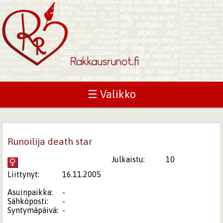
☰ Valikko
Runoilija death star
Julkaistu:
10
Liittynyt:
16.11.2005
Asuinpaikka:
-
Sähköposti:
-
Syntymäpäivä:
-