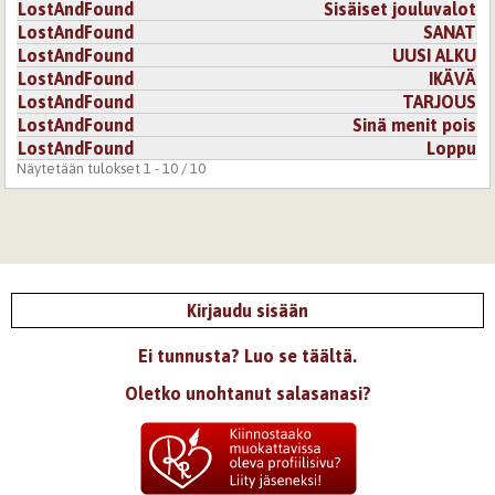
LostAndFound
Sisäiset jouluvalot
LostAndFound
SANAT
LostAndFound
UUSI ALKU
LostAndFound
IKÄVÄ
LostAndFound
TARJOUS
LostAndFound
Sinä menit pois
LostAndFound
Loppu
Näytetään tulokset 1 - 10 / 10
Kirjaudu sisään
Ei tunnusta? Luo se täältä.
Oletko unohtanut salasanasi?