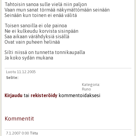
Tahtoisin sanoa sulle vielä niin paljon
Vaan mun sanat törmää näkymättömään seinään
Seinään kun toinen ei enää välitä
Toisen sanoilla ei ole painoa
Ne ei kulkeudu korvista sisinpään
Saa aikaan värähdyksiä sisällä
Ovat vain puheen helinää
Silti niissä on tunnetta tonnikaupalla
Ja koko sydän mukana
Luotu 11.12.2005
Selite:
Kategoria:
Runo
Kirjaudu
tai
rekisteröidy
kommentoidaksesi
Kommentit
7.1.2007 0:00
Tiitu