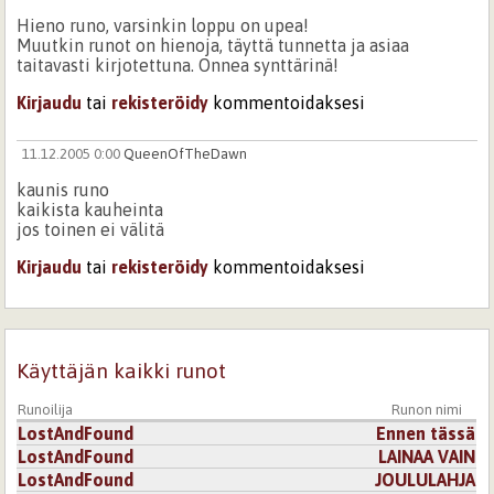
Hieno runo, varsinkin loppu on upea!
Muutkin runot on hienoja, täyttä tunnetta ja asiaa
taitavasti kirjotettuna. Onnea synttärinä!
Kirjaudu
tai
rekisteröidy
kommentoidaksesi
11.12.2005 0:00
QueenOfTheDawn
kaunis runo
kaikista kauheinta
jos toinen ei välitä
Kirjaudu
tai
rekisteröidy
kommentoidaksesi
Käyttäjän kaikki runot
Runoilija
Runon nimi
LostAndFound
Ennen tässä
LostAndFound
LAINAA VAIN
LostAndFound
JOULULAHJA