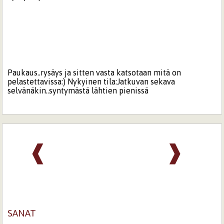
Paukaus..rysäys ja sitten vasta katsotaan mitä on
pelastettavissa:) Nykyinen tila:Jatkuvan sekava
selvänäkin..syntymästä lähtien pienissä
❰
❱
SANAT