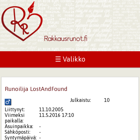
☰ Valikko
Runoilija LostAndFound
Julkaistu:
10
Liittynyt:
11.10.2005
Viimeksi
11.5.2016 17:10
paikalla:
Asuinpaikka:
-
Sähköposti:
-
Syntymäpäivä:
-