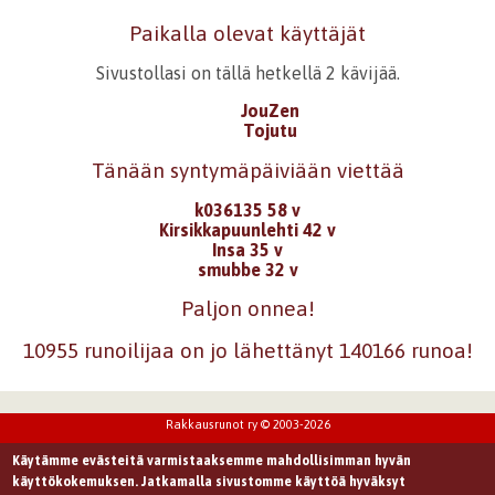
Paikalla olevat käyttäjät
Sivustollasi on tällä hetkellä 2 kävijää.
JouZen
Tojutu
Tänään syntymäpäiviään viettää
k036135 58 v
Kirsikkapuunlehti 42 v
Insa 35 v
smubbe 32 v
Paljon onnea!
10955 runoilijaa on jo lähettänyt 140166 runoa!
Rakkausrunot ry © 2003-2026
Käytämme evästeitä varmistaaksemme mahdollisimman hyvän
käyttökokemuksen. Jatkamalla sivustomme käyttöä hyväksyt