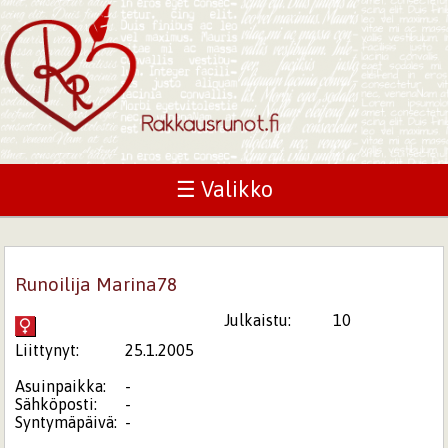
☰ Valikko
Runoilija Marina78
Julkaistu:
10
Liittynyt:
25.1.2005
Asuinpaikka:
-
Sähköposti:
-
Syntymäpäivä:
-