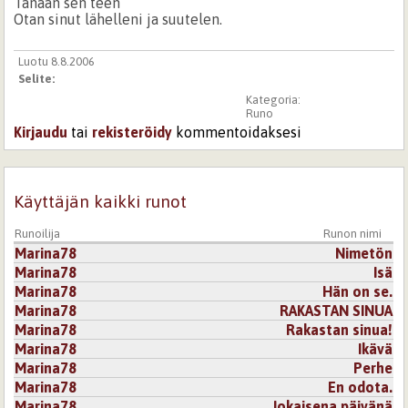
Tänään sen teen
Otan sinut lähelleni ja suutelen.
Luotu 8.8.2006
Selite:
Kategoria:
Runo
Kirjaudu
tai
rekisteröidy
kommentoidaksesi
Käyttäjän kaikki runot
Runoilija
Runon nimi
Marina78
Nimetön
Marina78
Isä
Marina78
Hän on se.
Marina78
RAKASTAN SINUA
Marina78
Rakastan sinua!
Marina78
Ikävä
Marina78
Perhe
Marina78
En odota.
Marina78
Jokaisena päivänä