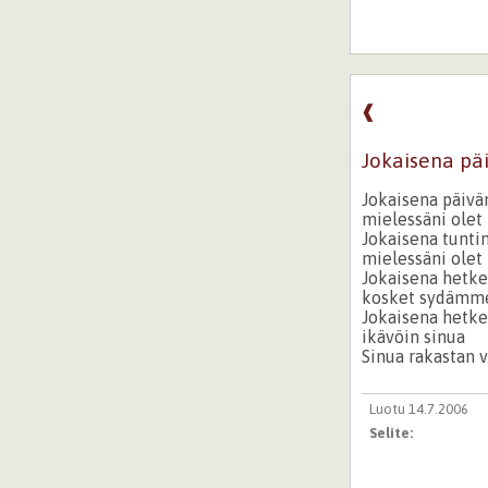
❰
Jokaisena pä
Jokaisena päivä
mielessäni olet
Jokaisena tunti
mielessäni olet
Jokaisena hetk
kosket sydämm
Jokaisena hetk
ikävöin sinua
Sinua rakastan v
Luotu 14.7.2006
Selite: