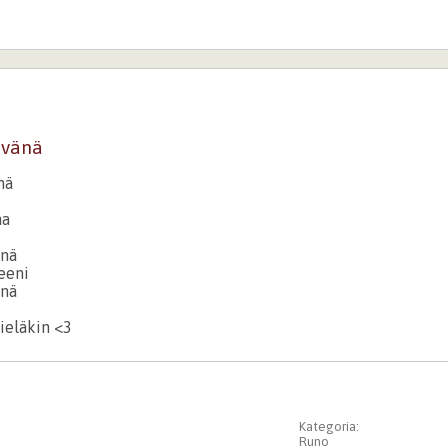
ivänä
nä
na
enä
eeni
enä
ieläkin <3
Kategoria:
Runo