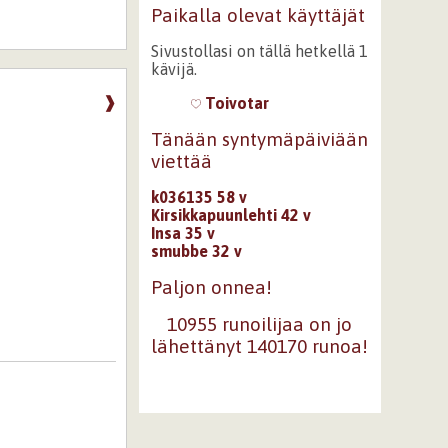
Paikalla olevat käyttäjät
Sivustollasi on tällä hetkellä 1
kävijä.
❱
Toivotar
Tänään syntymäpäiviään
viettää
k036135 58 v
Kirsikkapuunlehti 42 v
Insa 35 v
smubbe 32 v
Paljon onnea!
10955 runoilijaa on jo
lähettänyt 140170 runoa!