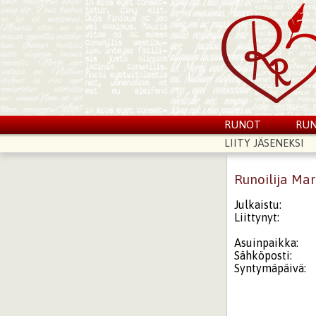
RUNOT
RUN
LIITY JÄSENEKSI
Runoilija Ma
Julkaistu:
Liittynyt:
Asuinpaikka:
Sähköposti:
Syntymäpäivä: