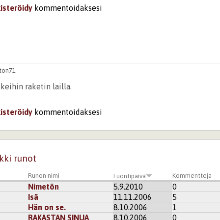
kisteröidy
kommentoidaksesi
ton71
keihin raketin lailla.
kisteröidy
kommentoidaksesi
kki runot
Runon nimi
Kommentteja
Luontipäivä
Nimetön
5.9.2010
0
Isä
11.11.2006
5
Hän on se.
8.10.2006
1
RAKASTAN SINUA
8.10.2006
0