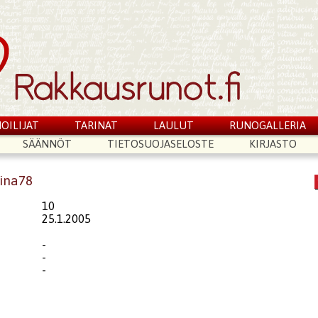
OILIJAT
TARINAT
LAULUT
RUNOGALLERIA
SÄÄNNÖT
TIETOSUOJASELOSTE
KIRJASTO
rina78
10
25.1.2005
-
-
-