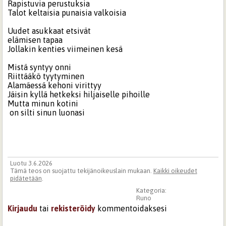
Rapistuvia perustuksia
Talot keltaisia punaisia valkoisia
Uudet asukkaat etsivät
elämisen tapaa
Jollakin kenties viimeinen kesä
Mistä syntyy onni
Riittääkö tyytyminen
Alamäessä kehoni virittyy
Jäisin kyllä hetkeksi hiljaiselle pihoille
Mutta minun kotini
on silti sinun luonasi
Luotu 3.6.2026
Tämä teos on suojattu tekijänoikeuslain mukaan.
Kaikki oikeudet
pidätetään
.
Kategoria:
Runo
Kirjaudu
tai
rekisteröidy
kommentoidaksesi