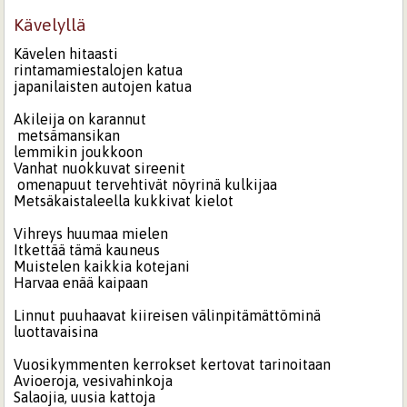
Kävelyllä
Kävelen hitaasti
rintamamiestalojen katua
japanilaisten autojen katua
Akileija on karannut
metsämansikan
lemmikin joukkoon
Vanhat nuokkuvat sireenit
omenapuut tervehtivät nöyrinä kulkijaa
Metsäkaistaleella kukkivat kielot
Vihreys huumaa mielen
Itkettää tämä kauneus
Muistelen kaikkia kotejani
Harvaa enää kaipaan
Linnut puuhaavat kiireisen välinpitämättöminä
luottavaisina
Vuosikymmenten kerrokset kertovat tarinoitaan
Avioeroja, vesivahinkoja
Salaojia, uusia kattoja