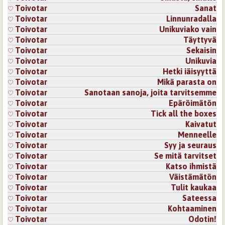
Toivotar
Sanat
Toivotar
Linnunradalla
Toivotar
Unikuviako vain
Toivotar
Täyttyvä
Toivotar
Sekaisin
Toivotar
Unikuvia
Toivotar
Hetki iäisyyttä
Toivotar
Mikä parasta on
Toivotar
Sanotaan sanoja, joita tarvitsemme
Toivotar
Epäröimätön
Toivotar
Tick all the boxes
Toivotar
Kaivatut
Toivotar
Menneelle
Toivotar
Syy ja seuraus
Toivotar
Se mitä tarvitset
Toivotar
Katso ihmistä
Toivotar
Väistämätön
Toivotar
Tulit kaukaa
Toivotar
Sateessa
Toivotar
Kohtaaminen
Toivotar
Odotin!