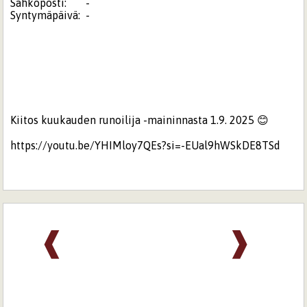
Sähköposti:
-
Syntymäpäivä:
-
Kiitos kuukauden runoilija -maininnasta 1.9. 2025 😊
https://youtu.be/YHIMloy7QEs?si=-EUal9hWSkDE8TSd
❰
❱