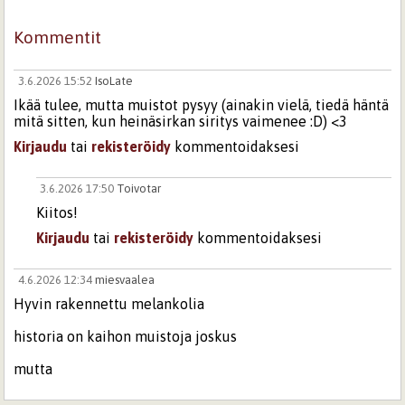
Kommentit
3.6.2026 15:52
IsoLate
Ikää tulee, mutta muistot pysyy (ainakin vielä, tiedä häntä
mitä sitten, kun heinäsirkan siritys vaimenee :D) <3
Kirjaudu
tai
rekisteröidy
kommentoidaksesi
3.6.2026 17:50
Toivotar
Kiitos!
Kirjaudu
tai
rekisteröidy
kommentoidaksesi
4.6.2026 12:34
miesvaalea
Hyvin rakennettu melankolia
historia on kaihon muistoja joskus
mutta
hienosti tuleva rakentuu Rakkaalleen