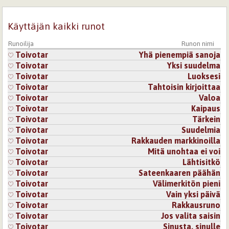
Kirjaudu
tai
rekisteröidy
kommentoidaksesi
Käyttäjän kaikki runot
4.6.2026 16:55
Toivotar
Runoilija
Runon nimi
Kiitos, melankoliaa ja alkukesän kauneutta.
Toivotar
Yhä pienempiä sanoja
Kirjaudu
tai
rekisteröidy
kommentoidaksesi
Toivotar
Yksi suudelma
Toivotar
Luoksesi
Sivut
Toivotar
Tahtoisin kirjoittaa
Toivotar
Valoa
Toivotar
Kaipaus
Toivotar
Tärkein
Toivotar
Suudelmia
Toivotar
Rakkauden markkinoilla
Toivotar
Mitä unohtaa ei voi
Toivotar
Lähtisitkö
Toivotar
Sateenkaaren päähän
Toivotar
Välimerkitön pieni
Toivotar
Vain yksi päivä
Toivotar
Rakkausruno
Toivotar
Jos valita saisin
Toivotar
Sinusta, sinulle