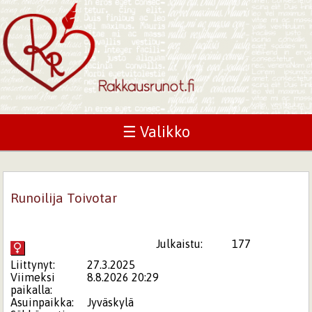
☰ Valikko
Runoilija Toivotar
Julkaistu:
177
Liittynyt:
27.3.2025
Viimeksi
8.8.2026 20:29
paikalla:
Asuinpaikka:
Jyväskylä