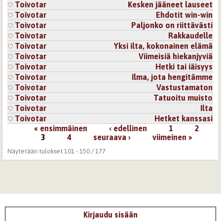
Toivotar
Kesken jääneet lauseet
Toivotar
Ehdotit win-win
Toivotar
Paljonko on riittävästi
Toivotar
Rakkaudelle
Toivotar
Yksi ilta, kokonainen elämä
Toivotar
Viimeisiä hiekanjyviä
Toivotar
Hetki tai iäisyys
Toivotar
Ilma, jota hengitämme
Toivotar
Vastustamaton
Toivotar
Tatuoitu muisto
Toivotar
Ilta
Toivotar
Hetket kanssasi
« ensimmäinen
‹ edellinen
1
2
Sivut
3
4
seuraava ›
viimeinen »
Näytetään tulokset 101 - 150 / 177
Kirjaudu sisään