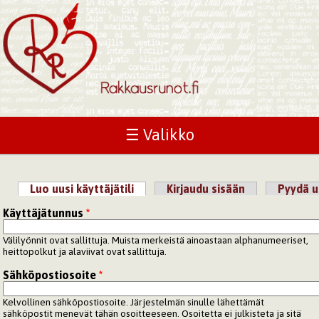
☰ Valikko
Luo uusi käyttäjätili
(aktiivinen välilehti)
Kirjaudu sisään
Pyydä u
Ensisijaiset välilehdet
Käyttäjätunnus
*
Välilyönnit ovat sallittuja. Muista merkeistä ainoastaan alphanumeeriset,
heittopolkut ja alaviivat ovat sallittuja.
Sähköpostiosoite
*
Kelvollinen sähköpostiosoite. Järjestelmän sinulle lähettämät
sähköpostit menevät tähän osoitteeseen. Osoitetta ei julkisteta ja sitä