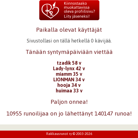
Paikalla olevat käyttäjät
Sivustollasi on tällä hetkellä 0 kävijää.
Tänään syntymäpäiviään viettää
tzadik 58 v
Lady-lynx 42 v
miamm 35 v
LIONMAN 34 v
hooja 34 v
huimaa 33 v
Paljon onnea!
10955 runoilijaa on jo lähettänyt 140147 runoa!
Rakkausrunot ry © 2003-2026