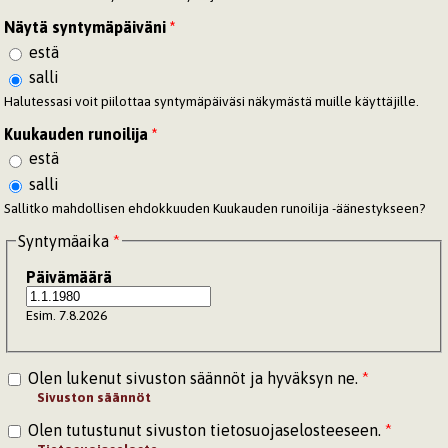
Näytä syntymäpäiväni
*
estä
salli
Halutessasi voit piilottaa syntymäpäiväsi näkymästä muille käyttäjille.
Kuukauden runoilija
*
estä
salli
Sallitko mahdollisen ehdokkuuden Kuukauden runoilija -äänestykseen?
Syntymäaika
*
Päivämäärä
Esim. 7.8.2026
Olen lukenut sivuston säännöt ja hyväksyn ne.
*
Sivuston säännöt
Olen tutustunut sivuston tietosuojaselosteeseen.
*