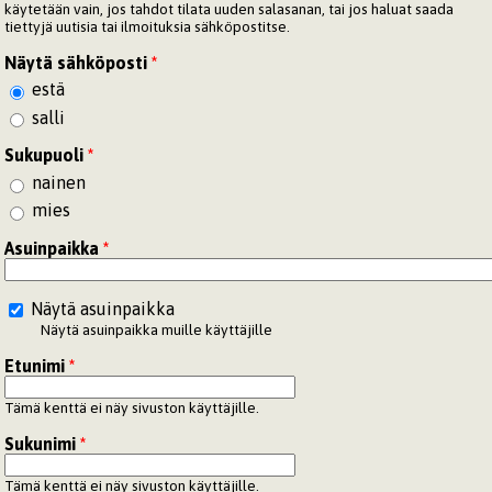
käytetään vain, jos tahdot tilata uuden salasanan, tai jos haluat saada
tiettyjä uutisia tai ilmoituksia sähköpostitse.
Näytä sähköposti
*
estä
salli
Sukupuoli
*
nainen
mies
Asuinpaikka
*
Näytä asuinpaikka
Näytä asuinpaikka muille käyttäjille
Etunimi
*
Tämä kenttä ei näy sivuston käyttäjille.
Sukunimi
*
Tämä kenttä ei näy sivuston käyttäjille.