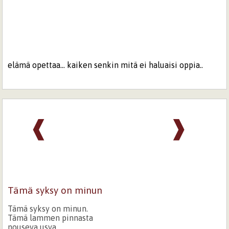
elämä opettaa... kaiken senkin mitä ei haluaisi oppia..
❰
❱
Tämä syksy on minun
Tämä syksy on minun.
Tämä lammen pinnasta
nouseva usva,