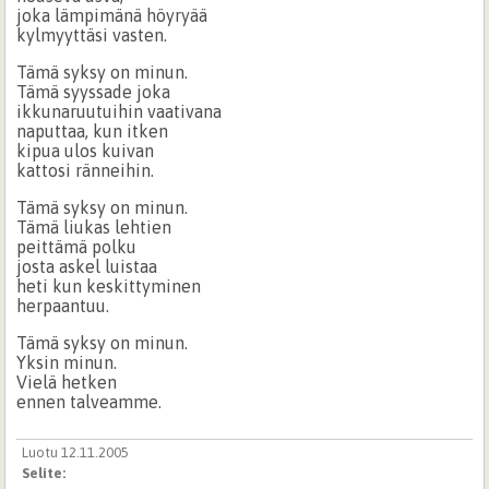
joka lämpimänä höyryää
kylmyyttäsi vasten.
Tämä syksy on minun.
Tämä syyssade joka
ikkunaruutuihin vaativana
naputtaa, kun itken
kipua ulos kuivan
kattosi ränneihin.
Tämä syksy on minun.
Tämä liukas lehtien
peittämä polku
josta askel luistaa
heti kun keskittyminen
herpaantuu.
Tämä syksy on minun.
Yksin minun.
Vielä hetken
ennen talveamme.
Luotu 12.11.2005
Selite: