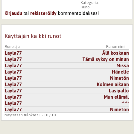
Kategoria:
Runo
Kirjaudu
tai
rekisteröidy
kommentoidaksesi
Käyttäjän kaikki runot
Runoilija
Runon nimi
Layla77
Älä koskaan
Layla77
Tämä syksy on minun
Layla77
Missä
Layla77
Hänelle
Layla77
Nimetön
Layla77
Kolmen aikaan
Layla77
Lasipallo
Layla77
Mun elämä.
Layla77
*****
Layla77
Nimetön
Näytetään tulokset 1 - 10 / 10