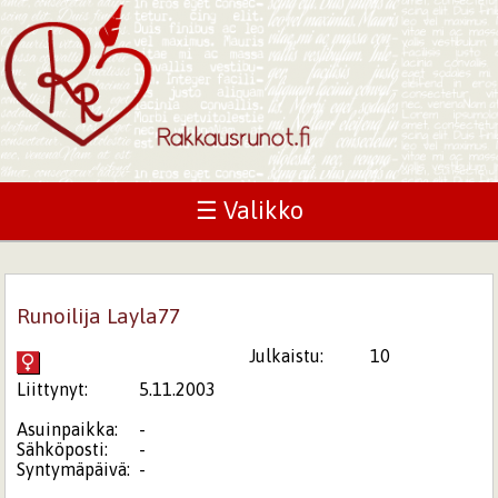
☰ Valikko
Runoilija Layla77
Julkaistu:
10
Liittynyt:
5.11.2003
Asuinpaikka:
-
Sähköposti:
-
Syntymäpäivä:
-