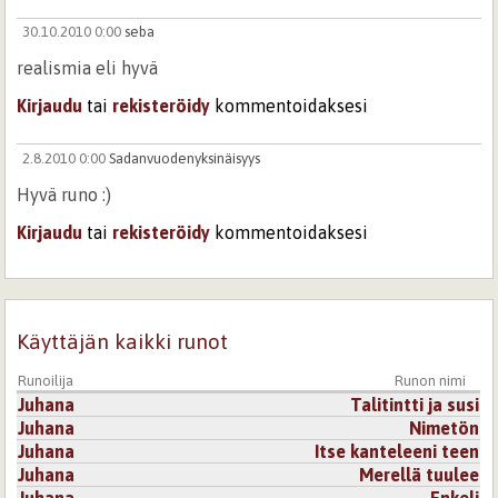
30.10.2010 0:00
seba
realismia eli hyvä
Kirjaudu
tai
rekisteröidy
kommentoidaksesi
2.8.2010 0:00
Sadanvuodenyksinäisyys
Hyvä runo :)
Kirjaudu
tai
rekisteröidy
kommentoidaksesi
2.8.2010 0:00
Janina94
Hieno runo, lyhyt josta lukija saa heti käsityksen, pidän..
Käyttäjän kaikki runot
Kirjaudu
tai
rekisteröidy
kommentoidaksesi
Runoilija
Runon nimi
Juhana
Talitintti ja susi
Juhana
Nimetön
Juhana
Itse kanteleeni teen
Juhana
Merellä tuulee
Juhana
Enkeli