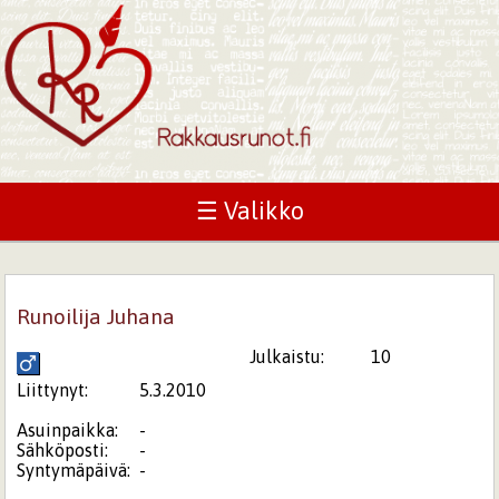
☰ Valikko
Runoilija Juhana
Julkaistu:
10
Liittynyt:
5.3.2010
Asuinpaikka:
-
Sähköposti:
-
Syntymäpäivä:
-