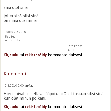
Sinä olet sinä,
jollet sinä olisi sinä
en minä olisi minä.
Luotu 2.8.2010
Selite:
Äitini poika
Kategoria:
Runo
Kirjaudu
tai
rekisteröidy
kommentoidaksesi
Kommentit
3.8.2010 0:00
anMali
Hieno oivallus pellavapääpoikani.OLet tosiaan siksi sinä
kun olet minun poikani.
Kirjaudu
tai
rekisteröidy
kommentoidaksesi