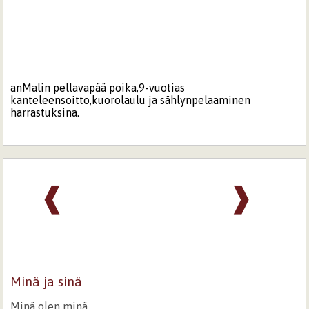
anMalin pellavapää poika,9-vuotias
kanteleensoitto,kuorolaulu ja sählynpelaaminen
harrastuksina.
❰
❱
Minä ja sinä
Minä olen minä,