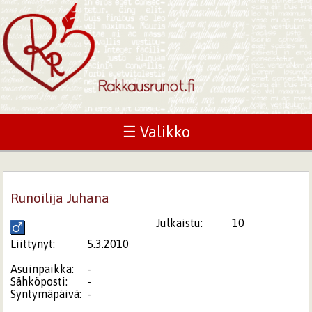
☰ Valikko
Runoilija Juhana
Julkaistu:
10
Liittynyt:
5.3.2010
Asuinpaikka:
-
Sähköposti:
-
Syntymäpäivä:
-