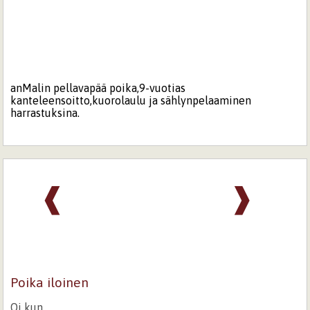
anMalin pellavapää poika,9-vuotias
kanteleensoitto,kuorolaulu ja sählynpelaaminen
harrastuksina.
❰
❱
Poika iloinen
Oi kun