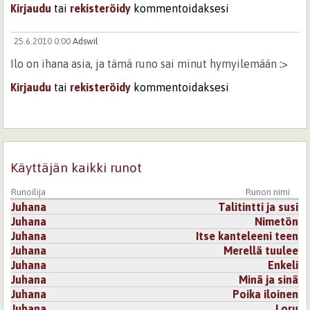
Kirjaudu
tai
rekisteröidy
kommentoidaksesi
25.6.2010 0:00
Adswil
Ilo on ihana asia, ja tämä runo sai minut hymyilemään :>
Kirjaudu
tai
rekisteröidy
kommentoidaksesi
22.6.2010 0:00
koi
Ihana...
Kirjaudu
tai
rekisteröidy
kommentoidaksesi
Käyttäjän kaikki runot
Runoilija
Runon nimi
12.6.2010 0:00
niiu
Juhana
Talitintti ja susi
Aurinkoinen runosi saa Hymyilemään.
Juhana
Nimetön
:))
Juhana
Itse kanteleeni teen
Juhana
Merellä tuulee
Kirjaudu
tai
rekisteröidy
kommentoidaksesi
Juhana
Enkeli
Juhana
Minä ja sinä
Juhana
Poika iloinen
Juhana
Loru