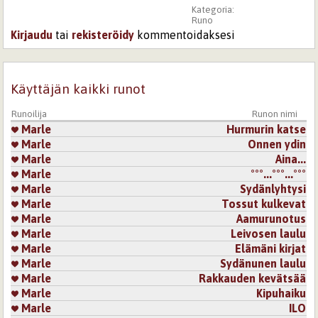
Kategoria:
Runo
Kirjaudu
tai
rekisteröidy
kommentoidaksesi
Käyttäjän kaikki runot
Runoilija
Runon nimi
Marle
Hurmurin katse
Marle
Onnen ydin
Marle
​Aina...
Marle
°°°...°°°...°°°
Marle
Sydänlyhtysi
Marle
Tossut kulkevat
Marle
Aamurunotus
Marle
Leivosen laulu
Marle
Elämäni kirjat
Marle
Sydänunen laulu
Marle
Rakkauden kevätsää
Marle
Kipuhaiku
Marle
ILO