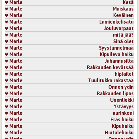
Marle
Kesä
Marle
Muiskaus
Marle
Keväinen
Marle
Lumienkelisatu
Marle
Jouluvarpaat
Marle
mitä jää?
Marle
Sinä olet
Marle
Syystunnelmaa
Marle
Kipuileva haiku
Marle
Juhannusilta
Marle
Rakkauden kevätsää
Marle
hiplailet
Marle
Tuulitukka rakastaa
Marle
Onnen ydin
Marle
Rakkauden lipas
Marle
Unenliekki
Marle
Ystävyys
Marle
aurinkoni
Marle
Eräs haiku
Marle
Kipuhaiku
Marle
Hiutalehaiku
Marle
Onnen ydin