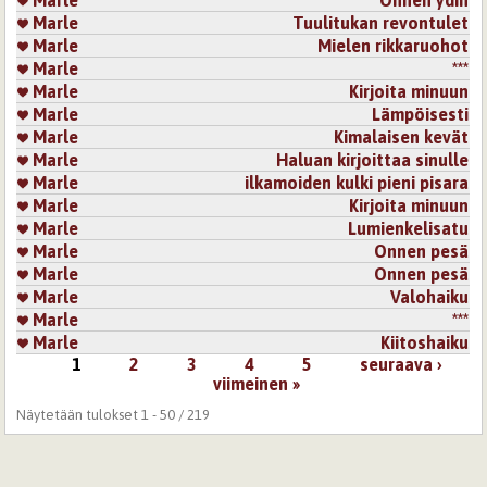
Marle
Tuulitukan revontulet
Marle
Mielen rikkaruohot
Marle
***
Marle
Kirjoita minuun
Marle
Lämpöisesti
Marle
Kimalaisen kevät
Marle
Haluan kirjoittaa sinulle
Marle
ilkamoiden kulki pieni pisara
Marle
Kirjoita minuun
Marle
Lumienkelisatu
Marle
Onnen pesä
Marle
Onnen pesä
Marle
Valohaiku
Marle
***
Marle
Kiitoshaiku
1
2
3
4
5
seuraava ›
Sivut
viimeinen »
Näytetään tulokset 1 - 50 / 219