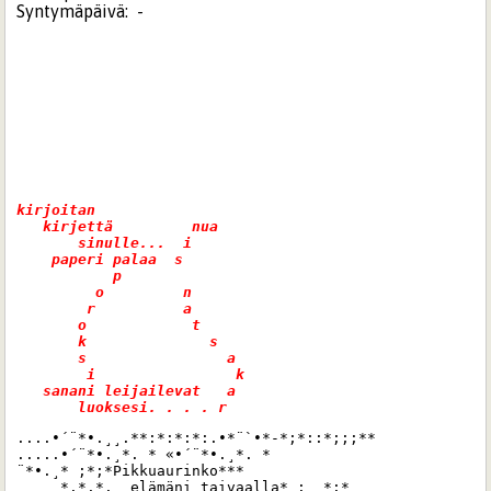
Syntymäpäivä:
-
kirjoitan     

   kirjettä         nua   

       sinulle...  i      

    paperi palaa  s 

           p              

         o         n    

        r          a  

       o            t  

       k              s

       s                a

        i                k

   sanani leijailevat   a

....•´¨*•.¸¸.**:*:*:*:.•*¨`•*-*;*::*;;;**

.....•´¨*•.¸*. * «•´¨*•.¸*. *

¨*•.¸* ;*;*Pikkuaurinko***

     *.*.*.  elämäni taivaalla* :  *:*
