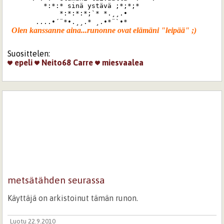
         *:*:* sinä ystävä ;*;*;*

             *:*:*:*;`* *.¸¸.•

       ....•´¨*•.¸¸.* ¸.•*¨`•*
Suosittelen:
epeli
Neito68
Carre
miesvaalea
metsätähden seurassa
Käyttäjä on arkistoinut tämän runon.
Luotu 22.9.2010