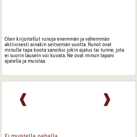
Olen kirjoitellut runoja enemmän ja vähemmän
aktiivisesti ainakin seitsemän vuotta. Runot ovat
minulle tapa koota sanoiksi jokin ajatus tai tunne, jota
ei suorin lausein voi kuvata. Ne ovat minun tapani
ajatella ja muistaa.
❰
❱
Ei muistella pahalla