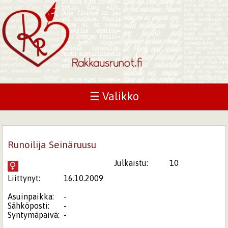
☰ Valikko
Runoilija Seinäruusu
Julkaistu:
10
Liittynyt:
16.10.2009
Asuinpaikka:
-
Sähköposti:
-
Syntymäpäivä:
-