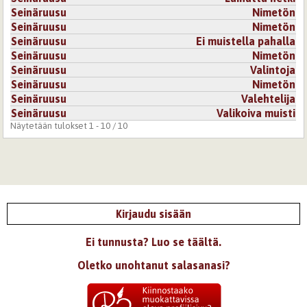
Seinäruusu
Nimetön
Seinäruusu
Nimetön
Seinäruusu
Ei muistella pahalla
Seinäruusu
Nimetön
Seinäruusu
Valintoja
Seinäruusu
Nimetön
Seinäruusu
Valehtelija
Seinäruusu
Valikoiva muisti
Näytetään tulokset 1 - 10 / 10
Kirjaudu sisään
Ei tunnusta? Luo se täältä.
Oletko unohtanut salasanasi?