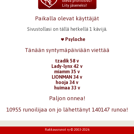
Paikalla olevat käyttäjät
Sivustollasi on tällä hetkellä 1 kävijä.
Psyloche
Tänään syntymäpäiviään viettää
tzadik 58 v
Lady-lynx 42 v
miamm 35 v
LIONMAN 34 v
hooja 34 v
huimaa 33 v
Paljon onnea!
10955 runoilijaa on jo lähettänyt 140147 runoa!
Rakkausrunot ry © 2003-2026