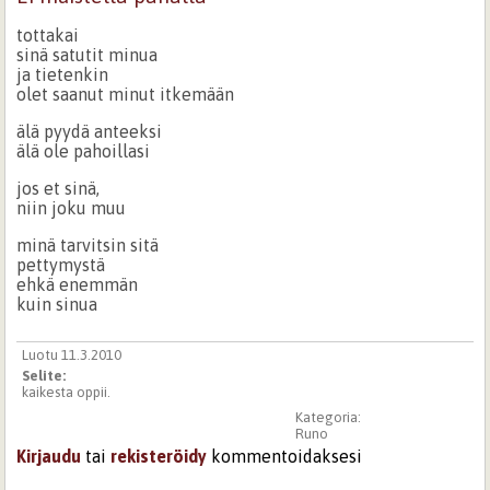
tottakai
sinä satutit minua
ja tietenkin
olet saanut minut itkemään
älä pyydä anteeksi
älä ole pahoillasi
jos et sinä,
niin joku muu
minä tarvitsin sitä
pettymystä
ehkä enemmän
kuin sinua
Luotu 11.3.2010
Selite:
kaikesta oppii.
Kategoria:
Runo
Kirjaudu
tai
rekisteröidy
kommentoidaksesi