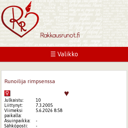
☰ Valikko
Runoilija rimpsenssa
♥
Julkaistu:
10
Liittynyt:
7.3.2005
Viimeksi
5.6.2026 8:58
paikalla:
Asuinpaikka:
-
Sähköposti:
-