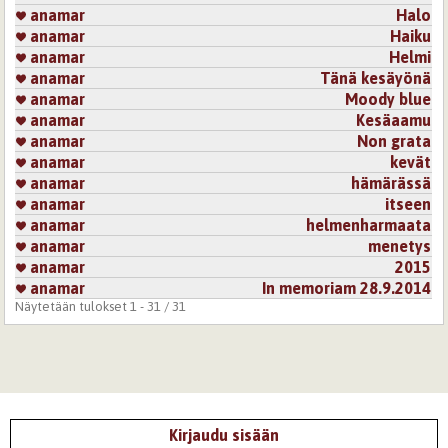
anamar
Halo
anamar
Haiku
anamar
Helmi
anamar
Tänä kesäyönä
anamar
Moody blue
anamar
Kesäaamu
anamar
Non grata
anamar
kevät
anamar
hämärässä
anamar
itseen
anamar
helmenharmaata
anamar
menetys
anamar
2015
anamar
In memoriam 28.9.2014
Näytetään tulokset 1 - 31 / 31
Kirjaudu sisään