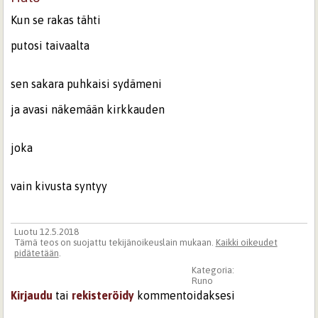
Kun se rakas tähti
putosi taivaalta
sen sakara puhkaisi sydämeni
ja avasi näkemään kirkkauden
joka
vain kivusta syntyy
Luotu 12.5.2018
Tämä teos on suojattu tekijänoikeuslain mukaan.
Kaikki oikeudet
pidätetään
.
Kategoria:
Runo
Kirjaudu
tai
rekisteröidy
kommentoidaksesi