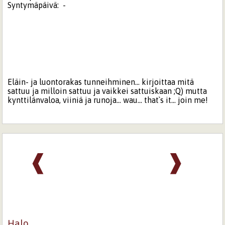
Syntymäpäivä:
-
Eläin- ja luontorakas tunneihminen... kirjoittaa mitä
sattuu ja milloin sattuu ja vaikkei sattuiskaan ;Q) mutta
kynttilänvaloa, viiniä ja runoja... wau... that`s it... join me!
❰
❱
Halo