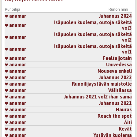
Runoilija
Runon nimi
anamar
Juhannus 2024
Isäpuolen kuolema, outoja säkeitä
anamar
vol3
Isäpuolen kuolema, outoja säkeitä
anamar
vol2
Isäpuolen kuolema, outoja säkeitä
anamar
vol1
anamar
Feeltaijotain
anamar
Univedessä
anamar
Nouseva enkeli
anamar
Juhannus 2023
anamar
Runoilijaystävän muistolle
anamar
Välitilassa
anamar
Juhannus 2021 vol2 ihan sama
anamar
Juhannus 2021
anamar
Hauras
anamar
Reach the spot
anamar
Äiti
anamar
Kevät
anamar
Ystävän kuolema