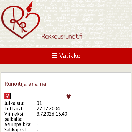
☰ Valikko
Runoilija anamar
♥
Julkaistu:
31
Liittynyt:
27.12.2004
Viimeksi
3.7.2026 15:40
paikalla:
Asuinpaikka:
-
Sähköposti:
-