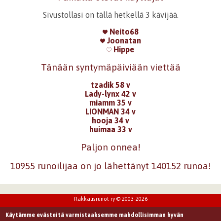
Sivustollasi on tällä hetkellä 3 kävijää.
Neito68
Joonatan
Hippe
Tänään syntymäpäiviään viettää
tzadik 58 v
Lady-lynx 42 v
miamm 35 v
LIONMAN 34 v
hooja 34 v
huimaa 33 v
Paljon onnea!
10955 runoilijaa on jo lähettänyt 140152 runoa!
Rakkausrunot ry © 2003-2026
Käytämme evästeitä varmistaaksemme mahdollisimman hyvän