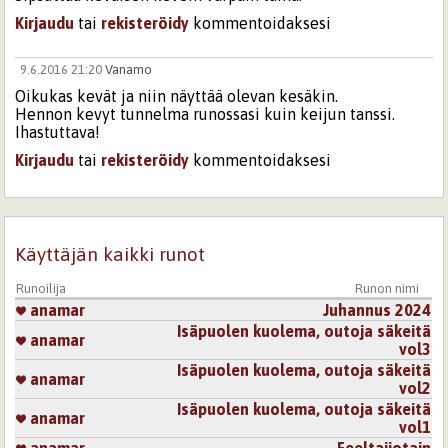
Kirjaudu
tai
rekisteröidy
kommentoidaksesi
9.6.2016 21:20
Vanamo
Oikukas kevät ja niin näyttää olevan kesäkin.
Hennon kevyt tunnelma runossasi kuin keijun tanssi.
Ihastuttava!
Kirjaudu
tai
rekisteröidy
kommentoidaksesi
Käyttäjän kaikki runot
Runoilija
Runon nimi
anamar
Juhannus 2024
Isäpuolen kuolema, outoja säkeitä
anamar
vol3
Isäpuolen kuolema, outoja säkeitä
anamar
vol2
Isäpuolen kuolema, outoja säkeitä
anamar
vol1