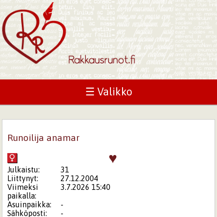
☰ Valikko
Runoilija anamar
♥
Julkaistu:
31
Liittynyt:
27.12.2004
Viimeksi
3.7.2026 15:40
paikalla:
Asuinpaikka:
-
Sähköposti:
-