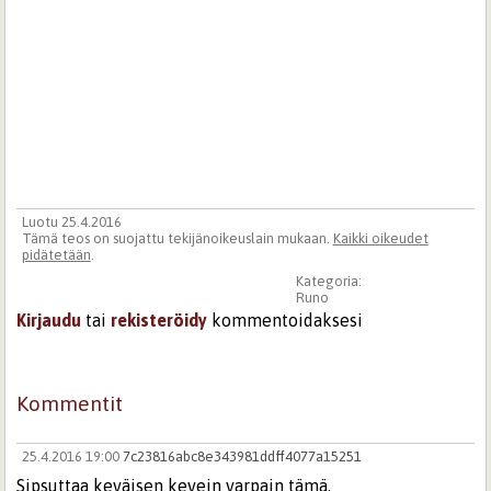
Luotu 25.4.2016
Tämä teos on suojattu tekijänoikeuslain mukaan.
Kaikki oikeudet
pidätetään
.
Kategoria:
Runo
Kirjaudu
tai
rekisteröidy
kommentoidaksesi
Kommentit
25.4.2016 19:00
7c23816abc8e343981ddff4077a15251
Sipsuttaa keväisen kevein varpain tämä.