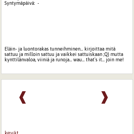
Syntymäpäivä:
-
Eläin- ja luontorakas tunneihminen... kirjoittaa mitä
sattuu ja milloin sattuu ja vaikkei sattuiskaan ;Q) mutta
kynttilänvaloa, viiniä ja runoja... wau... that`s it... join me!
❰
❱
kevät