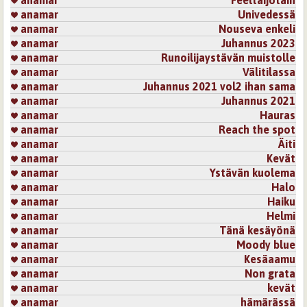
anamar
Feeltaijotain
anamar
Univedessä
anamar
Nouseva enkeli
anamar
Juhannus 2023
anamar
Runoilijaystävän muistolle
anamar
Välitilassa
anamar
Juhannus 2021 vol2 ihan sama
anamar
Juhannus 2021
anamar
Hauras
anamar
Reach the spot
anamar
Äiti
anamar
Kevät
anamar
Ystävän kuolema
anamar
Halo
anamar
Haiku
anamar
Helmi
anamar
Tänä kesäyönä
anamar
Moody blue
anamar
Kesäaamu
anamar
Non grata
anamar
kevät
anamar
hämärässä