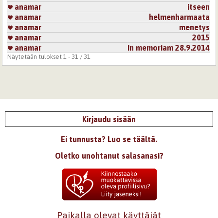
anamar
itseen
anamar
helmenharmaata
anamar
menetys
anamar
2015
anamar
In memoriam 28.9.2014
Näytetään tulokset 1 - 31 / 31
Kirjaudu sisään
Ei tunnusta? Luo se täältä.
Oletko unohtanut salasanasi?
Paikalla olevat käyttäjät