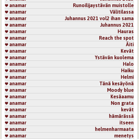
anamar
Runoilijaystävän muistolle
anamar
Välitilassa
anamar
Juhannus 2021 vol2 ihan sama
anamar
Juhannus 2021
anamar
Hauras
anamar
Reach the spot
anamar
Äiti
anamar
Kevät
anamar
Ystävän kuolema
anamar
Halo
anamar
Haiku
anamar
Helmi
anamar
Tänä kesäyönä
anamar
Moody blue
anamar
Kesäaamu
anamar
Non grata
anamar
kevät
anamar
hämärässä
anamar
itseen
anamar
helmenharmaata
anamar
menetys