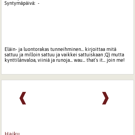
Syntymäpäivä:
-
Eläin- ja luontorakas tunneihminen... kirjoittaa mitä
sattuu ja milloin sattuu ja vaikkei sattuiskaan ;Q) mutta
kynttilänvaloa, viiniä ja runoja... wau... that`s it... join me!
❰
❱
Haiku