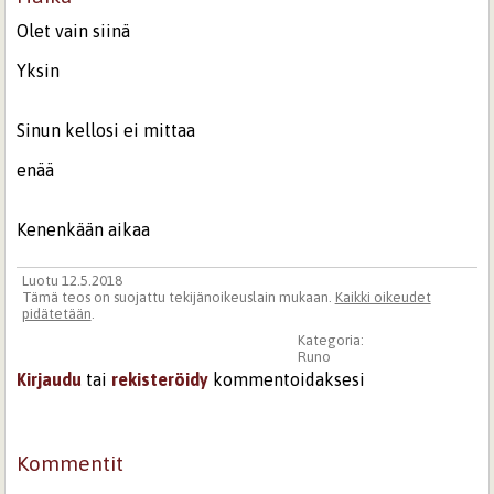
Olet vain siinä
Yksin
Sinun kellosi ei mittaa
enää
Kenenkään aikaa
Luotu 12.5.2018
Tämä teos on suojattu tekijänoikeuslain mukaan.
Kaikki oikeudet
pidätetään
.
Kategoria:
Runo
Kirjaudu
tai
rekisteröidy
kommentoidaksesi
Kommentit