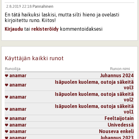
2.8.2019 22:18
Pannahinen
En tätä haikuksi laskisi, mutta silti hieno ja ovelasti
kirjoitettu runo. Kiitos!
Kirjaudu
tai
rekisteröidy
kommentoidaksesi
Käyttäjän kaikki runot
Runoilija
Runon nimi
anamar
Juhannus 2024
Isäpuolen kuolema, outoja säkeitä
anamar
vol3
Isäpuolen kuolema, outoja säkeitä
anamar
vol2
Isäpuolen kuolema, outoja säkeitä
anamar
vol1
anamar
Feeltaijotain
anamar
Univedessä
anamar
Nouseva enkeli
anamar
Juhannus 2023