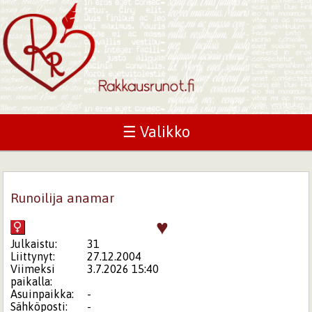
☰ Valikko
Runoilija anamar
♥
Julkaistu:
31
Liittynyt:
27.12.2004
Viimeksi
3.7.2026 15:40
paikalla:
Asuinpaikka:
-
Sähköposti:
-