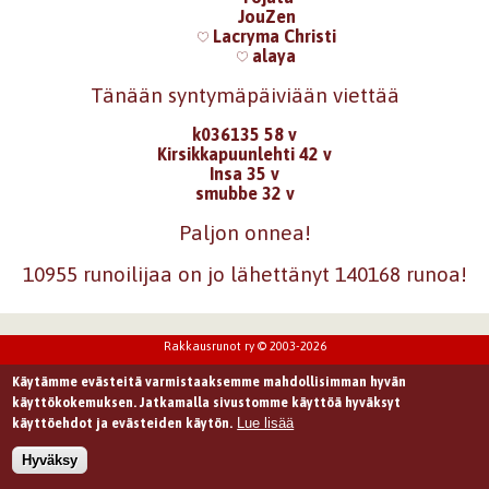
JouZen
Lacryma Christi
alaya
Tänään syntymäpäiviään viettää
k036135 58 v
Kirsikkapuunlehti 42 v
Insa 35 v
smubbe 32 v
Paljon onnea!
10955 runoilijaa on jo lähettänyt 140168 runoa!
Rakkausrunot ry © 2003-2026
Käytämme evästeitä varmistaaksemme mahdollisimman hyvän
käyttökokemuksen. Jatkamalla sivustomme käyttöä hyväksyt
Lue lisää
käyttöehdot ja evästeiden käytön.
Hyväksy