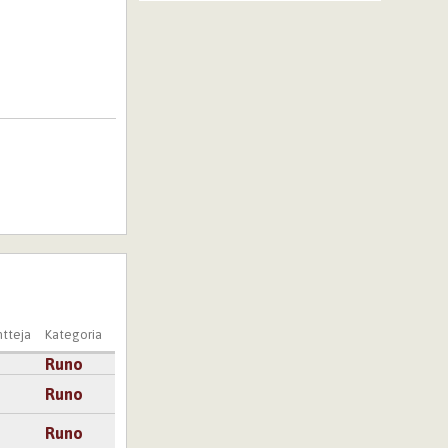
tteja
Kategoria
Runo
Runo
Runo