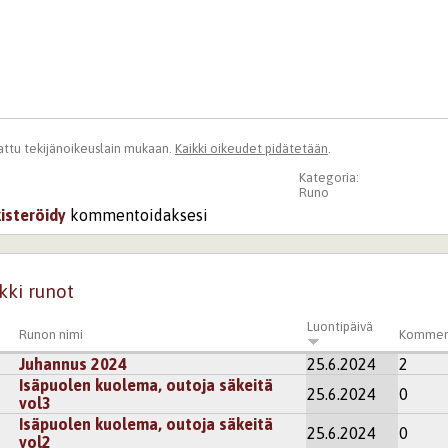
ttu tekijänoikeuslain mukaan.
Kaikki oikeudet pidätetään
.
Kategoria:
Runo
kisteröidy
kommentoidaksesi
kki runot
Luontipäivä
Runon nimi
Kommen
Juhannus 2024
25.6.2024
2
Isäpuolen kuolema, outoja säkeitä
25.6.2024
0
vol3
Isäpuolen kuolema, outoja säkeitä
25.6.2024
0
vol2