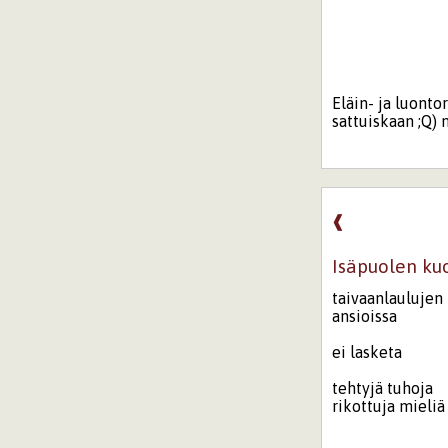
Eläin- ja luonto
sattuiskaan ;Q) m
❰
Isäpuolen kuo
taivaanlaulujen
ansioissa
ei lasketa
tehtyjä tuhoja
rikottuja mieliä