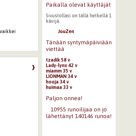
Paikalla olevat käyttäjät
Sivustollasi on tällä hetkellä 1
kävijä.
 vaikkei
JouZen
Tänään syntymäpäiviään
viettää
tzadik 58 v
Lady-lynx 42 v
❱
miamm 35 v
LIONMAN 34 v
hooja 34 v
huimaa 33 v
Paljon onnea!
10955 runoilijaa on jo
lähettänyt 140146 runoa!