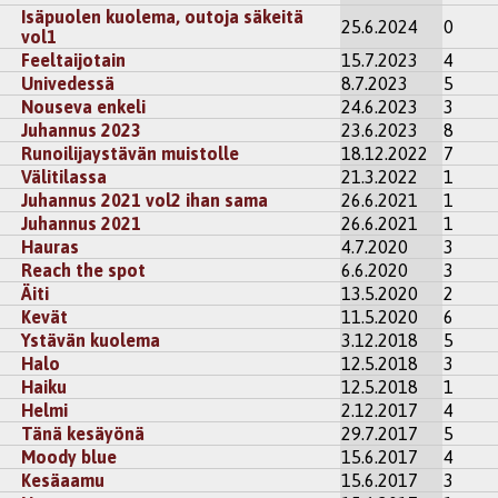
Isäpuolen kuolema, outoja säkeitä
25.6.2024
0
vol1
Feeltaijotain
15.7.2023
4
Univedessä
8.7.2023
5
Nouseva enkeli
24.6.2023
3
Juhannus 2023
23.6.2023
8
Runoilijaystävän muistolle
18.12.2022
7
Välitilassa
21.3.2022
1
Juhannus 2021 vol2 ihan sama
26.6.2021
1
Juhannus 2021
26.6.2021
1
Hauras
4.7.2020
3
Reach the spot
6.6.2020
3
Äiti
13.5.2020
2
Kevät
11.5.2020
6
Ystävän kuolema
3.12.2018
5
Halo
12.5.2018
3
Haiku
12.5.2018
1
Helmi
2.12.2017
4
Tänä kesäyönä
29.7.2017
5
Moody blue
15.6.2017
4
Kesäaamu
15.6.2017
3