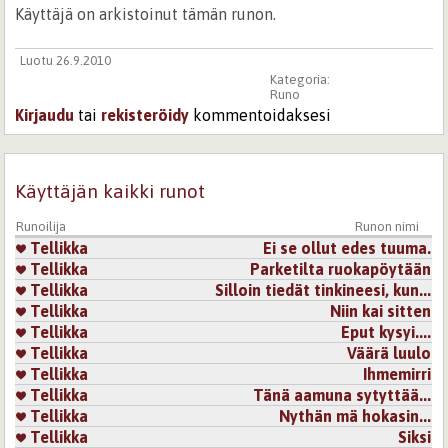
Käyttäjä on arkistoinut tämän runon.
Luotu 26.9.2010
Kategoria:
Runo
Kirjaudu
tai
rekisteröidy
kommentoidaksesi
Käyttäjän kaikki runot
Runoilija
Runon nimi
Tellikka
Ei se ollut edes tuuma.
Tellikka
Parketilta ruokapöytään
Tellikka
Silloin tiedät tinkineesi, kun...
Tellikka
Niin kai sitten
Tellikka
Eput kysyi....
Tellikka
Väärä luulo
Tellikka
Ihmemirri
Tellikka
Tänä aamuna sytyttää...
Tellikka
Nythän mä hokasin...
Tellikka
Siksi