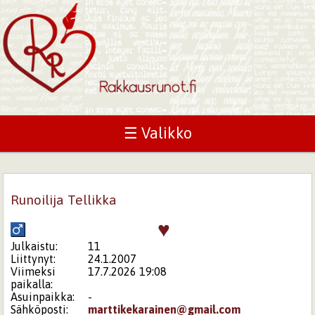
☰ Valikko
Runoilija Tellikka
♥
Julkaistu:
11
Liittynyt:
24.1.2007
Viimeksi
17.7.2026 19:08
paikalla:
Asuinpaikka:
-
Sähköposti:
marttikekarainen@gmail.com