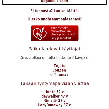
Kirjaudu sisään
Ei tunnusta? Luo se täältä.
Oletko unohtanut salasanasi?
Paikalla olevat käyttäjät
Sivustollasi on tällä hetkellä 3 kävijää.
Tojutu
JouZen
Thomas
Tänään syntymäpäiviään viettää
Jonte 52 v
daywalker 47 v
-Smaili- 37 v
LadyRunaway 37 v