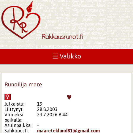
☰ Valikko
Runoilija mare
♥
Julkaistu:
19
Liittynyt:
28.8.2003
Viimeksi
23.7.2026 8:44
paikalla:
Asuinpaikka:
-
Sähköposti:
maareteklund81@gmail.com