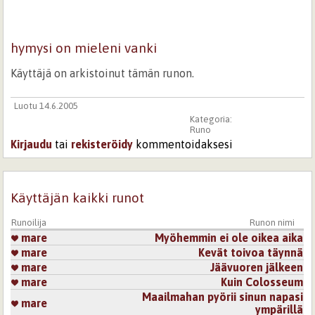
hymysi on mieleni vanki
Käyttäjä on arkistoinut tämän runon.
Luotu 14.6.2005
Kategoria:
Runo
Kirjaudu
tai
rekisteröidy
kommentoidaksesi
Käyttäjän kaikki runot
Runoilija
Runon nimi
mare
Myöhemmin ei ole oikea aika
mare
Kevät toivoa täynnä
mare
Jäävuoren jälkeen
mare
Kuin Colosseum
Maailmahan pyörii sinun napasi
mare
ympärillä