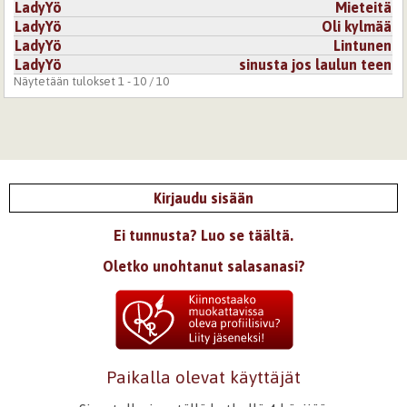
LadyYö
Mieteitä
LadyYö
Oli kylmää
LadyYö
Lintunen
LadyYö
sinusta jos laulun teen
Näytetään tulokset 1 - 10 / 10
Kirjaudu sisään
Ei tunnusta? Luo se täältä.
Oletko unohtanut salasanasi?
Paikalla olevat käyttäjät