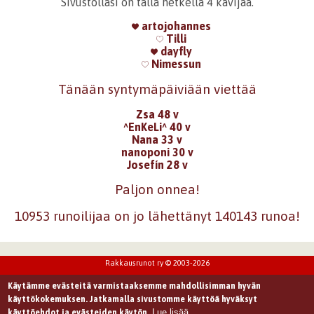
Sivustollasi on tällä hetkellä 4 kävijää.
artojohannes
Tilli
dayfly
Nimessun
Tänään syntymäpäiviään viettää
Zsa 48 v
^EnKeLi^ 40 v
Nana 33 v
nanoponi 30 v
Josefín 28 v
Paljon onnea!
10953 runoilijaa on jo lähettänyt 140143 runoa!
Rakkausrunot ry © 2003-2026
Käytämme evästeitä varmistaaksemme mahdollisimman hyvän
käyttökokemuksen. Jatkamalla sivustomme käyttöä hyväksyt
Lue lisää
käyttöehdot ja evästeiden käytön.