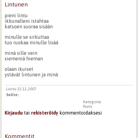
Lintunen
pieni lintu
ikkunalleni istahtaa
katsoen suoraa sisään
minulle se sirkuttaa
tuo ruokaa minulle lisää
minä sille vein
siemeniä hieman
olaan ikuiset
ystävät lintunen ja minä
Luotu 15.11.2007
Selite:
Kategoria:
Runo
Kirjaudu
tai
rekisteröidy
kommentoidaksesi
Kommentit