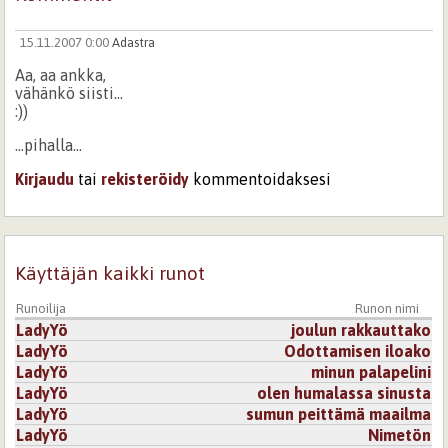
15.11.2007 0:00
Adastra
Aa, aa ankka,
vähänkö siisti...
:))
...pihalla...
Kirjaudu
tai
rekisteröidy
kommentoidaksesi
Käyttäjän kaikki runot
Runoilija
Runon nimi
LadyYö
joulun rakkauttako
LadyYö
Odottamisen iloako
LadyYö
minun palapelini
LadyYö
olen humalassa sinusta
LadyYö
sumun peittämä maailma
LadyYö
Nimetön