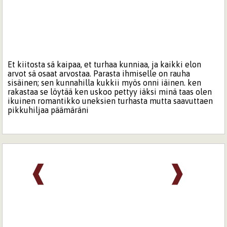
Et kiitosta sä kaipaa, et turhaa kunniaa, ja kaikki elon
arvot sä osaat arvostaa. Parasta ihmiselle on rauha
sisäinen; sen kunnahilla kukkii myös onni iäinen. ken
rakastaa se löytää ken uskoo pettyy iäksi minä taas olen
ikuinen romantikko uneksien turhasta mutta saavuttaen
pikkuhiljaa päämäräni
❰
❱