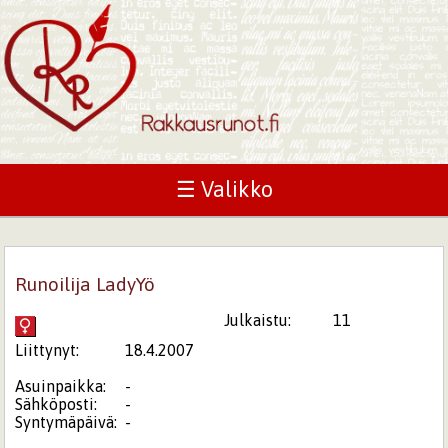
☰ Valikko
Runoilija LadyYö
Julkaistu:
11
Liittynyt:
18.4.2007
Asuinpaikka:
-
Sähköposti:
-
Syntymäpäivä:
-