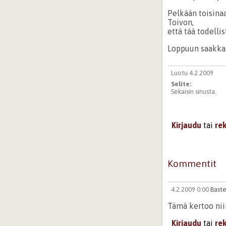
Pelkään toisina
Toivon,
että tää todellist
Loppuun saakka
Luotu 4.2.2009
Selite:
Sekaisin sinusta.
Kirjaudu
tai
re
Kommentit
4.2.2009 0:00
Baste
Tämä kertoo niin
Kirjaudu
tai
re