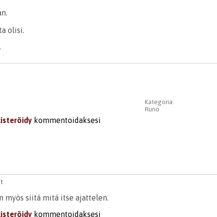
an.
a olisi.
.
Kategoria:
Runo
kisteröidy
kommentoidaksesi
t
 myös siitä mitä itse ajattelen.
kisteröidy
kommentoidaksesi