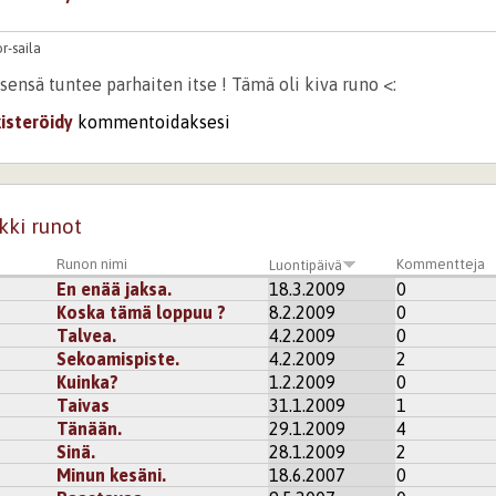
or-saila
tsensä tuntee parhaiten itse ! Tämä oli kiva runo <:
kisteröidy
kommentoidaksesi
kki runot
Runon nimi
Kommentteja
Luontipäivä
En enää jaksa.
18.3.2009
0
Koska tämä loppuu ?
8.2.2009
0
Talvea.
4.2.2009
0
Sekoamispiste.
4.2.2009
2
Kuinka?
1.2.2009
0
Taivas
31.1.2009
1
Tänään.
29.1.2009
4
Sinä.
28.1.2009
2
Minun kesäni.
18.6.2007
0