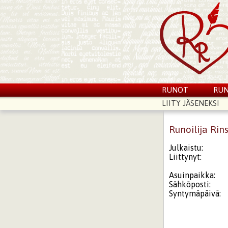
RUNOT
RUN
LIITY JÄSENEKSI
Runoilija Rin
Julkaistu:
Liittynyt:
Asuinpaikka:
Sähköposti:
Syntymäpäivä: