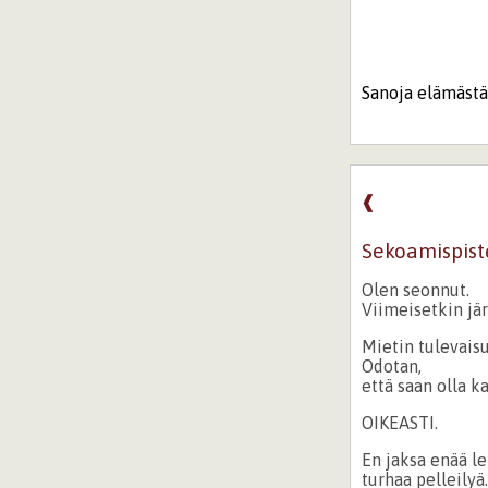
Sanoja elämästä,
❰
Sekoamispist
Olen seonnut.
Viimeisetkin jä
Mietin tulevaisu
Odotan,
että saan olla ka
OIKEASTI.
En jaksa enää le
turhaa pelleilyä