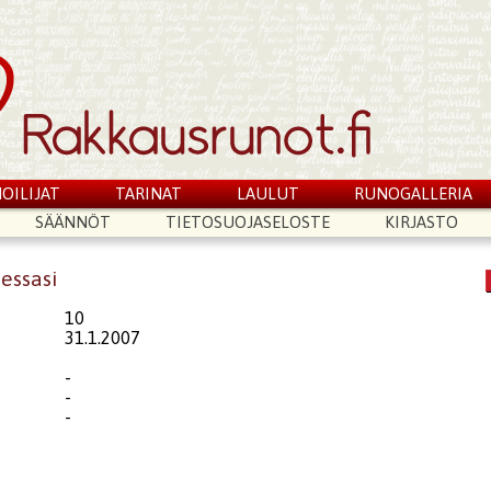
OILIJAT
TARINAT
LAULUT
RUNOGALLERIA
SÄÄNNÖT
TIETOSUOJASELOSTE
KIRJASTO
sessasi
10
31.1.2007
-
-
-