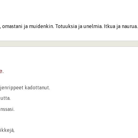
 omastani ja muidenkin. Totuuksia ja unelmia. Itkua ja naurua.
e.
rjenrippeet kadottanut.
utta.
nssasi.
ikkejä,
.