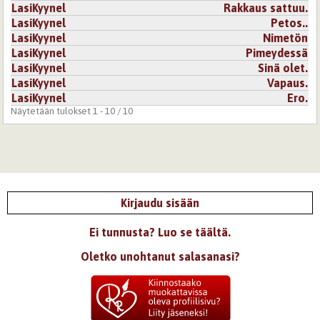
ottamaan asiat esille, mutta en kuitenkaan pystynyt. Eikä
LasiKyynel
Rakkaus sattuu.
pystynyt hänkään. Toivottavatsi tässä kuitenkin kävi
LasiKyynel
Petos..
hyvin, tai jos ei niin asiat hoidettiin kasvotuksin ^^
LasiKyynel
Nimetön
Hieno runo ja hyvin rytmitetty, pidin.
LasiKyynel
Pimeydessä
LasiKyynel
Sinä olet.
Kirjaudu
tai
rekisteröidy
kommentoidaksesi
LasiKyynel
Vapaus.
LasiKyynel
Ero.
20.1.2007 0:00
eclipse
Näytetään tulokset 1 - 10 / 10
Tässä on tunnetta ja voimaa. Kaunis, ja erityinen. Hyvää
synttäriä :)
Kirjaudu
tai
rekisteröidy
kommentoidaksesi
Kirjaudu sisään
Ei tunnusta? Luo se täältä.
Oletko unohtanut salasanasi?