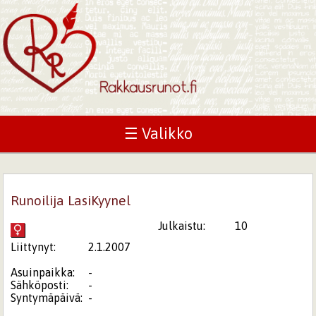
☰ Valikko
Runoilija LasiKyynel
Julkaistu:
10
Liittynyt:
2.1.2007
Asuinpaikka:
-
Sähköposti:
-
Syntymäpäivä:
-