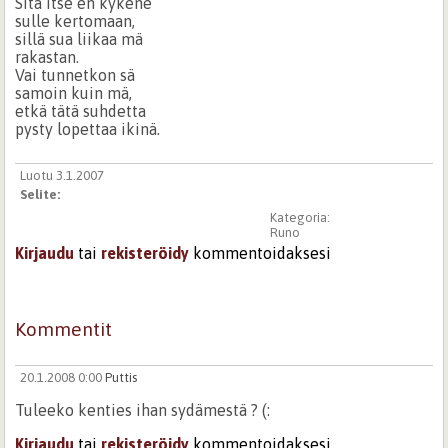
Sitä itse en kykene
sulle kertomaan,
sillä sua liikaa mä
rakastan.
Vai tunnetkon sä
samoin kuin mä,
etkä tätä suhdetta
pysty lopettaa ikinä.
Luotu 3.1.2007
Selite:
Kategoria:
Runo
Kirjaudu
tai
rekisteröidy
kommentoidaksesi
Kommentit
20.1.2008 0:00
Puttis
Tuleeko kenties ihan sydämestä ? (:
Kirjaudu
tai
rekisteröidy
kommentoidaksesi