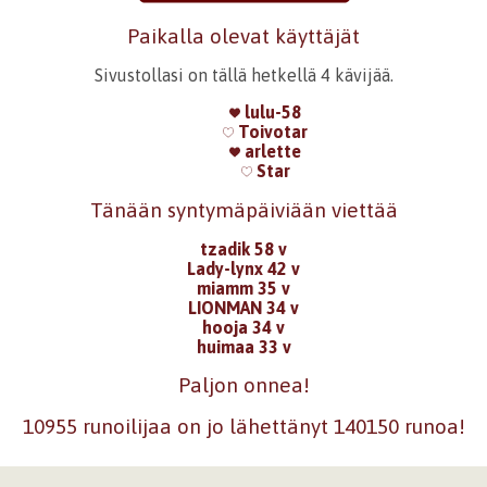
Paikalla olevat käyttäjät
Sivustollasi on tällä hetkellä 4 kävijää.
lulu-58
Toivotar
arlette
Star
Tänään syntymäpäiviään viettää
tzadik 58 v
Lady-lynx 42 v
miamm 35 v
LIONMAN 34 v
hooja 34 v
huimaa 33 v
Paljon onnea!
10955 runoilijaa on jo lähettänyt 140150 runoa!