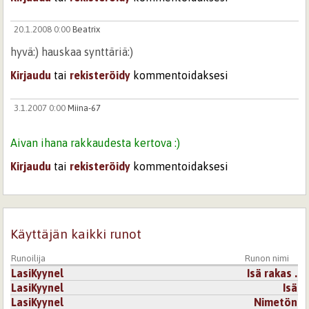
20.1.2008 0:00
Beatrix
hyvä:) hauskaa synttäriä:)
Kirjaudu
tai
rekisteröidy
kommentoidaksesi
3.1.2007 0:00
Miina-67
Aivan ihana rakkaudesta kertova :)
Kirjaudu
tai
rekisteröidy
kommentoidaksesi
3.1.2007 0:00
anneliini
Tässä on ainesta ja mahtia.
Käyttäjän kaikki runot
Kirjaudu
tai
rekisteröidy
kommentoidaksesi
Runoilija
Runon nimi
LasiKyynel
Isä rakas .
20.1.2008 0:00
4821e76f80e664a29af9b473f45dafb7
LasiKyynel
Isä
Aivan kuin minä ennen eroa. Olin kokoajan valmis
LasiKyynel
Nimetön