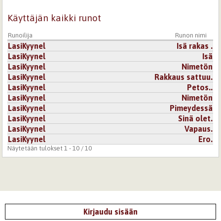
Käyttäjän kaikki runot
Runoilija
Runon nimi
LasiKyynel
Isä rakas .
LasiKyynel
Isä
LasiKyynel
Nimetön
LasiKyynel
Rakkaus sattuu.
LasiKyynel
Petos..
LasiKyynel
Nimetön
LasiKyynel
Pimeydessä
LasiKyynel
Sinä olet.
LasiKyynel
Vapaus.
LasiKyynel
Ero.
Näytetään tulokset 1 - 10 / 10
Kirjaudu sisään