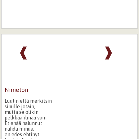
❰
❱
Nimetön
Luulin että merkitsin
sinulle jotain,
mutta se olikin
pelkkää ilmaa vain.
Et enää halunnut
nähdä minua,
en edes ehtinyt