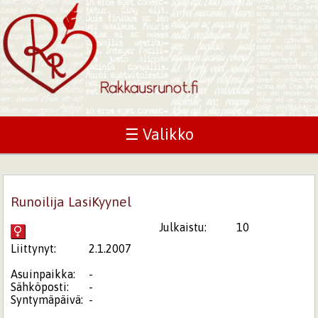
☰ Valikko
Runoilija LasiKyynel
Julkaistu:
10
Liittynyt:
2.1.2007
Asuinpaikka:
-
Sähköposti:
-
Syntymäpäivä:
-