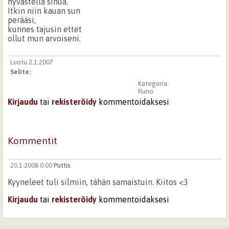
hyvästella sinua.
Itkin niin kauan sun
perääsi,
kunnes tajusin ettet
ollut mun arvoiseni.
Luotu 2.1.2007
Selite:
Kategoria:
Runo
Kirjaudu
tai
rekisteröidy
kommentoidaksesi
Kommentit
20.1.2008 0:00
Puttis
Kyyneleet tuli silmiin, tähän samaistuin. Kiitos <3
Kirjaudu
tai
rekisteröidy
kommentoidaksesi